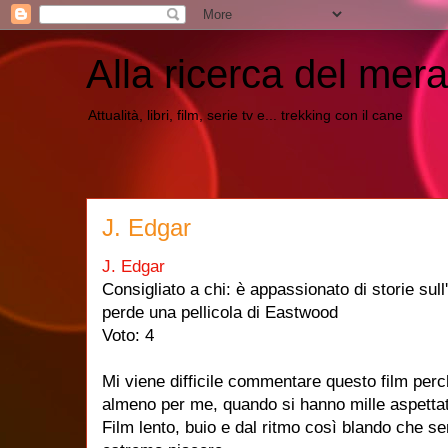
Alla ricerca del mera
Attualità, libri, film, serie tv e... trekking con il cane
J. Edgar
J. Edgar
Consigliato a chi: è appassionato di storie sul
perde una pellicola di Eastwood
Voto: 4
Mi viene difficile commentare questo film per
almeno per me, quando si hanno mille aspettati
Film lento, buio e dal ritmo così blando che se