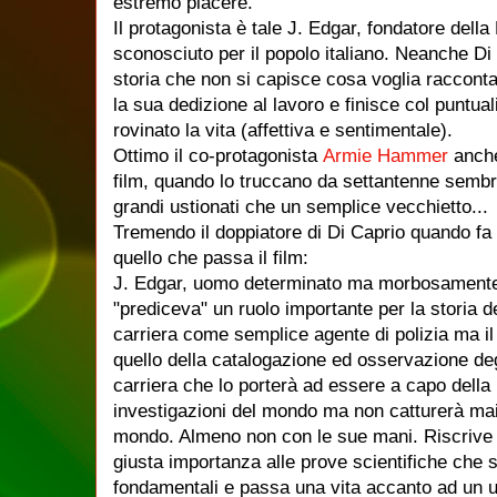
estremo piacere.
Il protagonista è tale J. Edgar, fondatore della
sconosciuto per il popolo italiano. Neanche Di
storia che non si capisce cosa voglia racconta
la sua dedizione al lavoro e finisce col puntua
rovinato la vita (affettiva e sentimentale).
Ottimo il co-protagonista
Armie Hammer
anche
film, quando lo truccano da settantenne semb
grandi ustionati che un semplice vecchietto...
Tremendo il doppiatore di Di Caprio quando fa 
quello che passa il film:
J. Edgar, uomo determinato ma morbosamente 
"prediceva" un ruolo importante per la storia d
carriera come semplice agente di polizia ma il 
quello della catalogazione ed osservazione deg
carriera che lo porterà ad essere a capo della
investigazioni del mondo ma non catturerà mai 
mondo. Almeno non con le sue mani. Riscrive l
giusta importanza alle prove scientifiche che 
fondamentali e passa una vita accanto ad un u