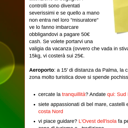
controlli sono diventati
severissimi e se quello a mano
non entra nel loro "misuratore"
ve lo fanno imbarcare
obbligandovi a pagare 50€
cash. Se volete portarvi una
valigia da vacanza (ovvero che vada in stiv
15kg, vi costerà sui 25€.
Aeroporto
: a 15' di distanza da Palma, la c
zona molto turistica dove si spende pochis
cercate la
tranquillità
? Andate
qui: Sud
siete appassionati di bel mare, castelli
costa Nord
vi piace guidare?
L'Ovest dell'isola
fa pe