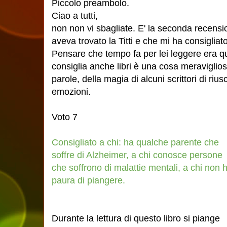
Piccolo preambolo.
Ciao a tutti,
non non vi sbagliate. E' la seconda recensio
aveva trovato la Titti e che mi ha consiglia
Pensare che tempo fa per lei leggere era qu
consiglia anche libri è una cosa meravigliosa
parole, della magia di alcuni scrittori di rius
emozioni.
Voto 7
Consigliato a chi: ha qualche parente che
soffre di Alzheimer, a chi conosce persone
che soffrono di malattie mentali, a chi non 
paura di piangere.
Durante la lettura di questo libro si piange