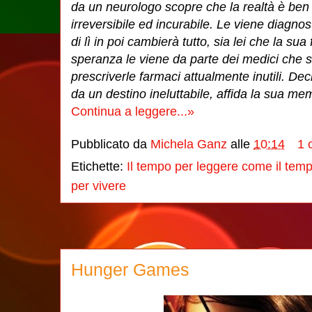
da un neurologo scopre che la realtà è ben
irreversibile ed incurabile. Le viene diagnos
di lì in poi cambierà tutto, sia lei che la su
speranza le viene da parte dei medici che s
prescriverle farmaci attualmente inutili. Dec
da un destino ineluttabile, affida la sua me
Continua a leggere...»
Pubblicato da
Michela Ganz
alle
10:14
1 
Etichette:
Il tempo per leggere come il temp
per vivere
Hunger Games