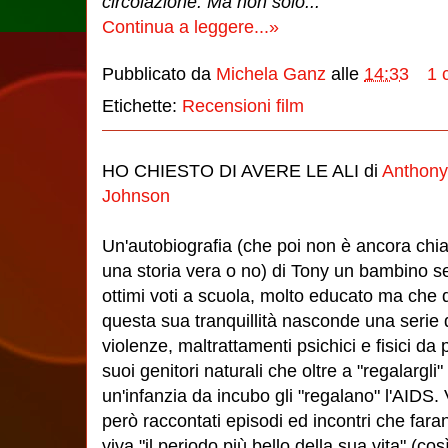
circolazione. Ma non solo...
Continua a leggere...»
Pubblicato da
Michela Ganz
alle
14:33
1 
Etichette:
Recensioni film
HO CHIESTO DI AVERE LE ALI di
Anthon
Johnson
Un'autobiografia (che poi non è ancora chia
una storia vera o no) di Tony un bambino s
ottimi voti a scuola, molto educato ma che d
questa sua tranquillità nasconde una serie 
violenze, maltrattamenti psichici e fisici da 
suoi genitori naturali che oltre a "regalargli"
un'infanzia da incubo gli "regalano" l'AIDS.
però raccontati episodi ed incontri che far
viva "il periodo più bello della sua vita" (co