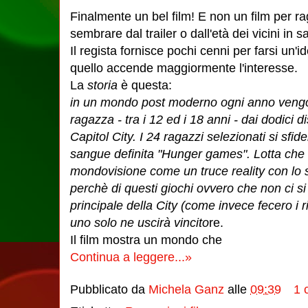
Finalmente un bel film! E non un film per 
sembrare dal trailer o dall'età dei vicini in sa
Il regista fornisce pochi cenni per farsi un'i
quello accende maggiormente l'interesse.
La
storia
è questa:
in un mondo post moderno ogni anno vengo
ragazza - tra i 12 ed i 18 anni - dai dodici d
Capitol City. I 24 ragazzi selezionati si sfide
sangue definita "Hunger games". Lotta che 
mondovisione come un truce reality con lo s
perchè di questi giochi ovvero che non ci s
principale della City (come invece fecero i ri
uno solo ne uscirà vincito
re.
Il film mostra un mondo che
Continua a leggere...»
Pubblicato da
Michela Ganz
alle
09:39
1 