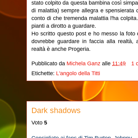
stato colpito da questa bambina così simpa
di malattia) sempre allegra e spensierata
conto di che tremenda malattia l'ha colpita.
pianti a dirotto a guardare.
Ho scritto questo post e ho messo la foto 
dovrebbe guardare in faccia alla realtà,
realtà è anche Progeria.
Pubblicato da
Michela Ganz
alle
11:49
1 
Etichette:
L'angolo della Titti
Dark shadows
Voto
5
Consigliato ai fans di Tim Burton, Johnny