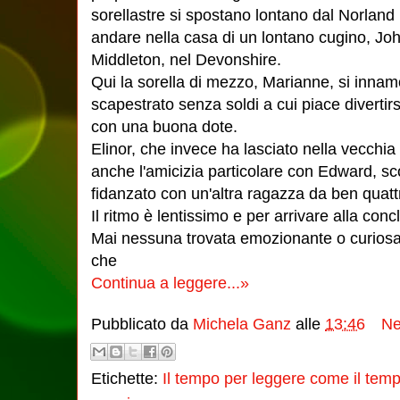
sorellastre si spostano lontano dal Norland
andare nella casa di un lontano cugino, Jo
Middleton, nel Devonshire.
Qui la sorella di mezzo, Marianne, si inna
scapestrato senza soldi a cui piace divertir
con una buona dote.
Elinor, che invece ha lasciato nella vecchia
anche l'amicizia particolare con Edward, s
fidanzato con un'altra ragazza da ben quatt
Il ritmo è lentissimo e per arrivare alla concl
Mai nessuna trovata emozionante o curiosa
che
Continua a leggere...»
Pubblicato da
Michela Ganz
alle
13:46
Ne
Etichette:
Il tempo per leggere come il temp