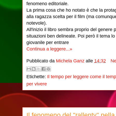
fenomeno editoriale.
La prima cosa che ho notato è che la protag
alla ragazza scelta per il film (ma comunqu
notevole).
All'inizio il libro sembra proprio del genere 
situazioni ben delineate. Poi però il tema lo 
giovanile per entrare
Continua a leggere...»
Pubblicato da
Michela Ganz
alle
14:32
Ne
Etichette:
Il tempo per leggere come il temp
per vivere
Il fenomeno del "rallenty" nella 