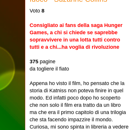
Voto
8
Consigliato ai fans della saga Hunger
Games, a chi si chiede se saprebbe
sopravvivere in una lotta tutti contro
tutti e a chi...ha voglia di rivoluzione
375
pagine
da togliere il fiato
Appena ho visto il film, ho pensato che la
storia di Katniss non poteva finire in quel
modo. Ed infatti poco dopo ho scoperto
che non solo il film era tratto da un libro
ma che era il primo capitolo di una trilogia
che sta facendo impazzire il mondo.
Curiosa, mi sono spinta in libreria a vede