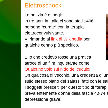
Elettroschock
La notizia è di oggi:
in tre anni in Italia ci sono stati 1406
persone "curate" con la terapia
elettroconvulsivante.
Vi rimando al
link di Wikipedia
per
qualche cenno più specifico.
E io che credevo fosse una pratica
atroce di un film inquietante come
Qualcuno volò sul nido del cuculo
!
Un qualcosa di vecchio, una credenza di u
sullo stesso piano dei salassi fatti con le 
I soggetti prescelti per questo tipo di "terap
prevalentemente donne della fascia 40-74 a
depressione grave.