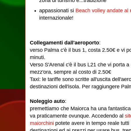
zona di turismo e...tradizione
appassionati si
Beach volley andate al
internazionale!
Collegamenti dall'aeroporto
:
verso Palma c'è il bus 1, costa 2.50€ e vi po
minuti.
Verso S'Arenal c'è il bus L21 che vi porta a 
mezz'ora, sempre al costo di 2.50€
Taxi: le tariffe sono scritte all'uscita dell'ae
destinazioni dell'isola. Per raggiungere Palm
Noleggio auto
:
premettiamo che Maiorca ha una fantastica re
va praticamente ovunque. Accedendo al
si
maiorchini
potete avere in tempo reale tutti i 
destinazioni ed ai prezzi per usare bus, tren