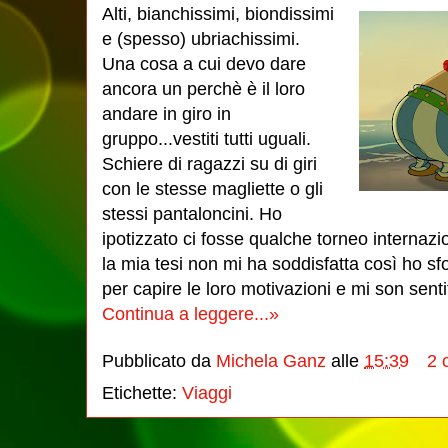
Alti, bianchissimi, biondissimi
e (spesso) ubriachissimi.
Una cosa a cui devo dare
ancora un perchè è il loro
andare in giro in
gruppo...vestiti tutti uguali.
Schiere di ragazzi su di giri
con le stesse magliette o gli
stessi pantaloncini. Ho
ipotizzato ci fosse qualche torneo internazi
la mia tesi non mi ha soddisfatta così ho sfo
per capire le loro motivazioni e mi son sent
Continua a leggere...»
Pubblicato da
Michela Ganz
alle
15:39
2 
Etichette:
Viaggi