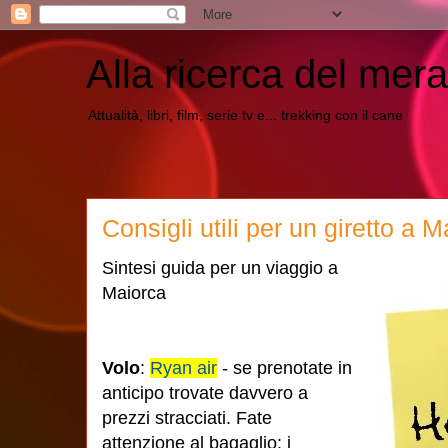
Alla ricerca del mera
Attualità, libri, film, serie tv e... trekking con il cane
Consigli utili per un giretto a 
Sintesi guida per un viaggio a
Maiorca
Volo
:
Ryan air
- se prenotate in
anticipo trovate davvero a
prezzi stracciati. Fate
attenzione al bagaglio: i