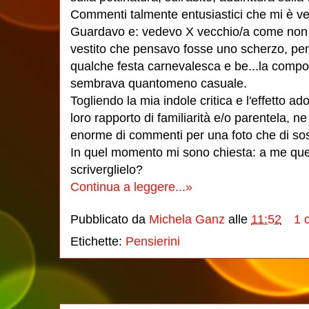
Commenti talmente entusiastici che mi è ve
Guardavo e: vedevo X vecchio/a come non l
vestito che pensavo fosse uno scherzo, pens
qualche festa carnevalesca e be...la compos
sembrava quantomeno casuale.
Togliendo la mia indole critica e l'effetto ad
loro rapporto di familiarità e/o parentela, 
enorme di commenti per una foto che di s
In quel momento mi sono chiesta: a me quel
scriverglielo?
Continua a leggere...»
Pubblicato da
Michela Ganz
alle
11:52
1 
Etichette:
Pensierini