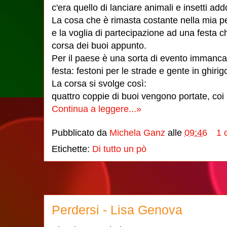
c'era quello di lanciare animali e insetti ad
La cosa che è rimasta costante nella mia p
e la voglia di partecipazione ad una festa 
corsa dei buoi appunto.
Per il paese è una sorta di evento immancabi
festa: festoni per le strade e gente in ghirigo
La corsa si svolge così:
quattro coppie di buoi vengono portate, coi l
Continua a leggere...»
Pubblicato da
Michela Ganz
alle
09:46
1 
Etichette:
Di tutto un pò
Perdersi - Lisa Genova