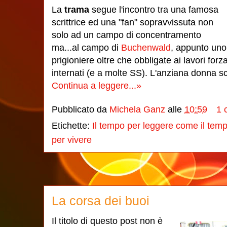
La
trama
segue l'incontro tra una famosa
scrittrice ed una "fan" sopravvissuta non
solo ad un campo di concentramento
ma...al campo di
Buchenwald
, appunto uno 
prigioniere oltre che obbligate ai lavori forz
internati (e a molte SS). L'anziana donna sce
Continua a leggere...»
Pubblicato da
Michela Ganz
alle
10:59
1 
Etichette:
Il tempo per leggere come il temp
per vivere
La corsa dei buoi
Il titolo di questo post non è