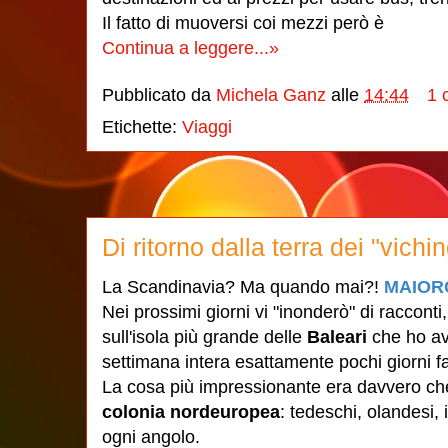
Il fatto di muoversi coi mezzi però è
Continua a leggere...»
Pubblicato da
Michela Ganz
alle
14:44
1 
Etichette:
Viaggi
Di ritorno dalla terra dei "vichi
La Scandinavia? Ma quando mai?!
MAIOR
Nei prossimi giorni vi "inonderò" di racconti,
sull'isola più grande delle
Baleari
che ho avu
settimana intera esattamente pochi giorni f
La cosa più impressionante era davvero ch
colonia nordeuropea
: tedeschi, olandesi,
ogni angolo.