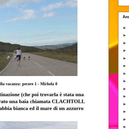
Arc
►
►
►
►
►
►
►
►
ella vacanza: pecore 1 - Michela 0
►
inazione (che poi trovarla è stata una
►
ontrato una baia chiamata CLACHTOLL
►
bbia bianca ed il mare di un azzurro
►
►
►