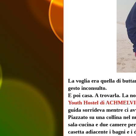
La voglia era quella di butta
gesto inconsulto.
E poi casa. A trovarla. La no
Youth Hostel di ACHMELV
guida sorrideva mentre ci a
Piazzato su una collina nel n
sala-cucina e due camere per 
casetta adiacente i bagni e i