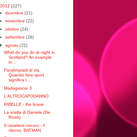
2012
(227)
►
dicembre
(21)
►
novembre
(22)
►
ottobre
(24)
►
settembre
(26)
▼
agosto
(22)
What do you do at night in
Scotland? An example
in...
Paralimpiadi al via.
Quando fare sport
significa I...
Madagascar 3
L'ALTROCAPODANNO
RIBELLE - the brave
La scelta di Daniele (De
Rossi)
Il cavaliere oscuro - il
ritorno. BATMAN