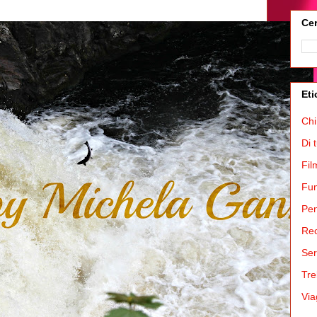
Cer
Eti
Chi
Di 
Fil
Fum
Pen
Rec
Ser
Tre
Via