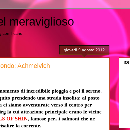
el meraviglioso
ing con il cane
giovedì 9 agosto 2012
IO!
 mondo: Achmelvich
omento di incredibile pioggia e poi il sereno.
guito prendendo una strada insolita: al posto
a ci siamo avventurate verso il centro per
rg la cui attrazione principale erano le vicine
LS OF SHIN
, famose per...i salmoni che ne
salire la corrente.