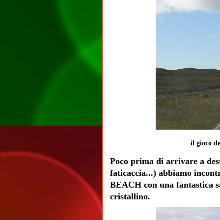
il gioco d
Poco prima di arrivare a dest
faticaccia...) abbiamo inc
BEACH con una fantastica sa
cristallino.