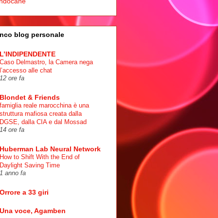
ndocane
nco blog personale
L’INDIPENDENTE
Caso Delmastro, la Camera nega
l’accesso alle chat
12 ore fa
Blondet & Friends
famiglia reale marocchina è una
struttura mafiosa creata dalla
DGSE, dalla CIA e dal Mossad
14 ore fa
Huberman Lab Neural Network
How to Shift With the End of
Daylight Saving Time
1 anno fa
Orrore a 33 giri
Una voce, Agamben