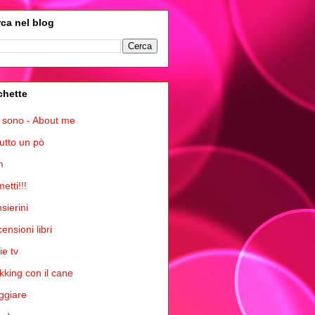
ca nel blog
chette
 sono - About me
tutto un pò
m
etti!!!
sierini
ensioni libri
ie tv
kking con il cane
ggiare