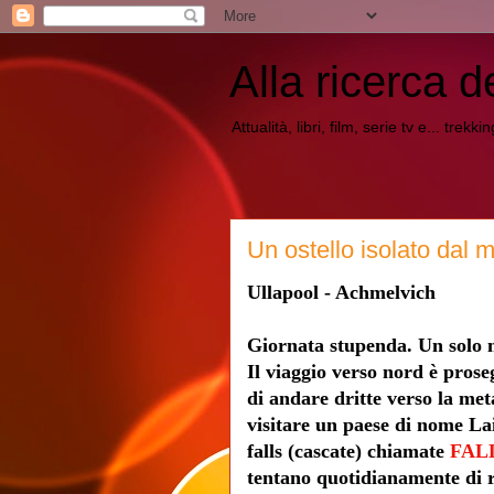
Alla ricerca d
Attualità, libri, film, serie tv e... trekk
Un ostello isolato dal
Ullapool - Achmelvich
Giornata stupenda. Un solo m
Il viaggio verso nord è prose
di andare dritte verso la met
visitare un paese di nome Lai
falls (cascate) chiamate
FAL
tentano quotidianamente di ri