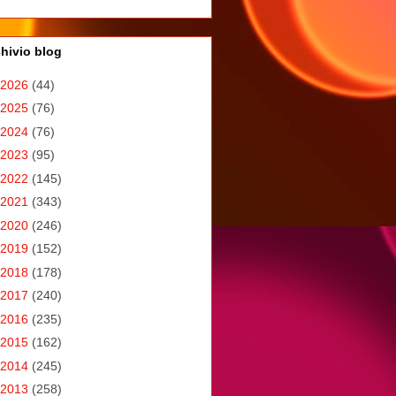
hivio blog
2026
(44)
2025
(76)
2024
(76)
2023
(95)
2022
(145)
2021
(343)
2020
(246)
2019
(152)
2018
(178)
2017
(240)
2016
(235)
2015
(162)
2014
(245)
2013
(258)