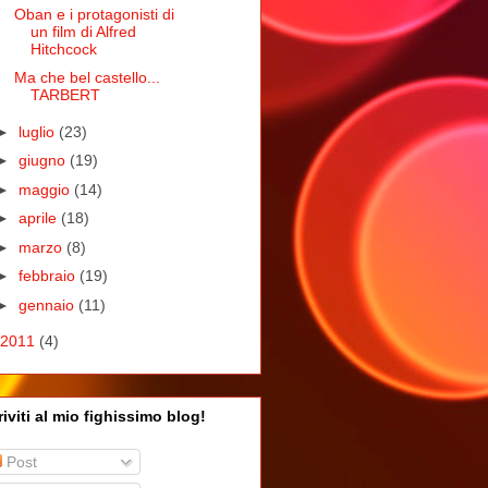
Oban e i protagonisti di
un film di Alfred
Hitchcock
Ma che bel castello...
TARBERT
►
luglio
(23)
►
giugno
(19)
►
maggio
(14)
►
aprile
(18)
►
marzo
(8)
►
febbraio
(19)
►
gennaio
(11)
2011
(4)
riviti al mio fighissimo blog!
Post