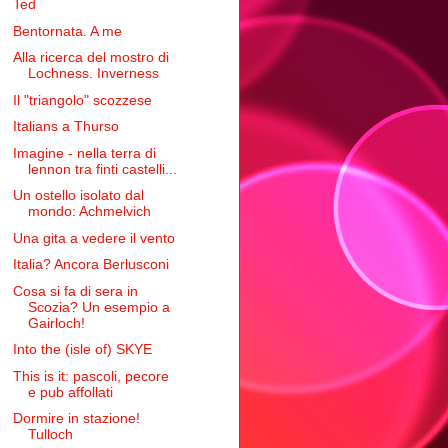
Ted
Bentornata. A me
Alla ricerca del mostro di
Lochness. Inverness
Il "triangolo" scozzese
Italians a Thurso
Imagine - nella terra di
lennon tra finti castelli...
Un ostello isolato dal
mondo: Achmelvich
Una gita a vedere il vento
Italia? Ancora Berlusconi
Cosa si fa di sera in
Scozia? Un esempio a
Gairloch!
Into the (isle of) SKYE
This is it: pascoli, pecore
e pub affollati
Dormire in stazione!
Tulloch