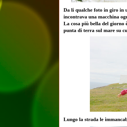
Da li qualche foto in giro in
incontrava una macchina og
La cosa più bella del giorno
punta di terra sul mare su c
Lungo la strada le immancabi