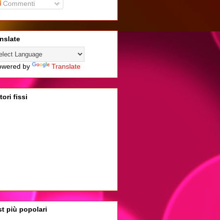
Commenti
nslate
wered by
Translate
tori fissi
t più popolari