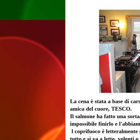
La cena è stata a base di ca
amica del cuore, TESCO.
Il salmone ha fatto una sorta
impossibile finirlo e l'abbiam
l coprifuoco è letteralmente s
tutto e si va a letto, volent