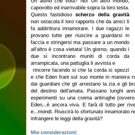
Un asino che vola? No! Un altro mondo,
capovolto ed inarrivabile sopra la loro testa.
Questo fastidioso
scherzo della gravità
non ostacola il loro rapporto che da amici li
fa addirittura innamorare. I due ragazzi le
provano tutte per riuscire a guardarsi in
faccia e stringersi ma passare a un mondo
all'altro è cosa vietata! Un giorno, quando i
due si incontrano muniti di corda da
arrampicata, una pattuglia li avvista e
rincorre facendo si che la corda si spezzi
e che Eden frani sul suo monte in maniera r
dai guardiani che gli arrestano la zia e gli b
del destino dell'amata. Passano lunghi a
esperimenti su una crema antirughe (ovvero 
Eden...è ancora viva. E farà di tutto per rive
e...mondi. Riuscirà lo sfortunato innamorato n
infrangere le leggi della gravità?
Mie considerazioni
: