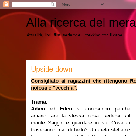
Alla ricerca del mera
Attualità, libri, film, serie tv e... trekking con il cane
Upside down
Consigliato ai ragazzini che ritengono R
noiosa e "vecchia".
Trama
:
Adam
ed
Eden
si conoscono perchè
amano fare la stessa cosa: sedersi sul
monte Saggio e guardare in sù. Cosa ci
troveranno mai di bello? Un cielo stellato?