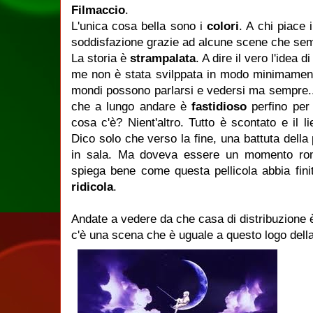
Filmaccio
.
L'unica cosa bella sono i
colori
. A chi piace 
soddisfazione grazie ad alcune scene che sem
La storia è
strampalata
. A dire il vero l'idea
me non è stata svilppata in modo minimament
mondi possono parlarsi e vedersi ma sempre...o
che a lungo andare è
fastidioso
perfino per 
cosa c'è? Nient'altro. Tutto è scontato e il l
Dico solo che verso la fine, una battuta della 
in sala. Ma doveva essere un momento rom
spiega bene come questa pellicola abbia fini
ridicola
.
Andate a vedere da che casa di distribuzione è 
c'è una scena che è uguale a questo logo del