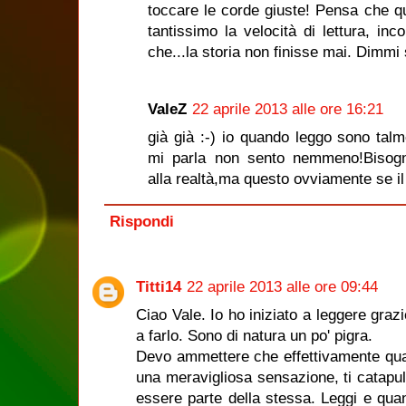
toccare le corde giuste! Pensa che q
tantissimo la velocità di lettura, in
che...la storia non finisse mai. Dimmi
ValeZ
22 aprile 2013 alle ore 16:21
già già :-) io quando leggo sono tal
mi parla non sento nemmeno!Bisogna
alla realtà,ma questo ovviamente se il
Rispondi
Titti14
22 aprile 2013 alle ore 09:44
Ciao Vale. Io ho iniziato a leggere gra
a farlo. Sono di natura un po' pigra.
Devo ammettere che effettivamente quan
una meravigliosa sensazione, ti catapul
essere parte della stessa. Leggi e quan