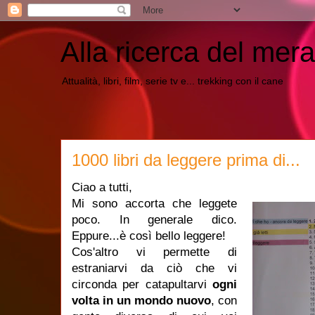
Alla ricerca del mera
Attualità, libri, film, serie tv e... trekking con il cane
1000 libri da leggere prima di...
Ciao a tutti,
Mi sono accorta che leggete
poco. In generale dico.
Eppure...è così bello leggere!
Cos'altro vi permette di
estraniarvi da ciò che vi
circonda per catapultarvi
ogni
volta in un mondo nuovo
, con