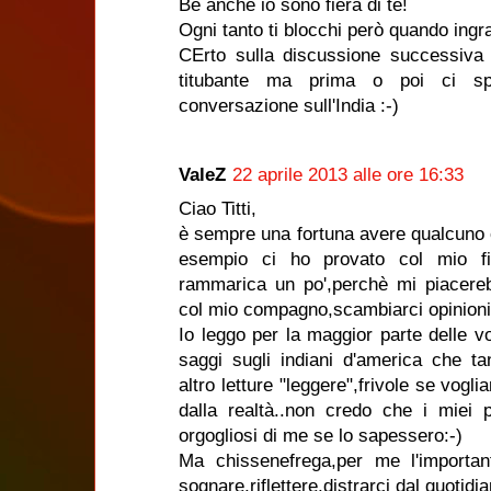
Be anche io sono fiera di te!
Ogni tanto ti blocchi però quando ingra
CErto sulla discussione successiva 
titubante ma prima o poi ci sp
conversazione sull'India :-)
ValeZ
22 aprile 2013 alle ore 16:33
Ciao Titti,
è sempre una fortuna avere qualcuno c
esempio ci ho provato col mio fi
rammarica un po',perchè mi piacereb
col mio compagno,scambiarci opinioni 
Io leggo per la maggior parte delle vo
saggi sugli indiani d'america che t
altro letture "leggere",frivole se vog
dalla realtà..non credo che i miei p
orgogliosi di me se lo sapessero:-)
Ma chissenefrega,per me l'important
sognare,riflettere,distrarci dal quotidia