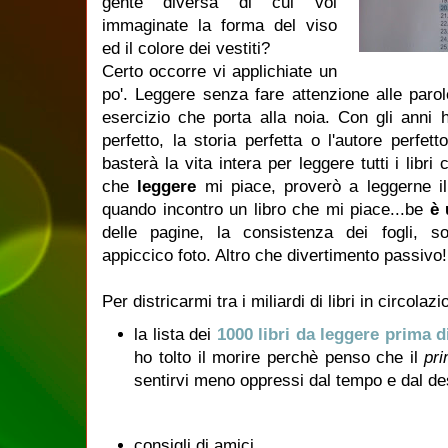
gente diversa di cui voi
immaginate la forma del viso
ed il colore dei vestiti?
Certo occorre vi applichiate un
po'. Leggere senza fare attenzione alle par
esercizio che porta alla noia. Con gli anni 
perfetto, la storia perfetta o l'autore perf
basterà la vita intera per leggere tutti i libr
che
leggere
mi piace, proverò a leggerne il
quando incontro un libro che mi piace...be
è 
delle pagine, la consistenza dei fogli, sot
appiccico foto. Altro che divertimento passivo!
Per districarmi tra i miliardi di libri in circola
la lista dei
1000 libri da leggere prima d
ho tolto il morire perchè penso che il
pri
sentirvi meno oppressi dal tempo e dal des
consigli di amici