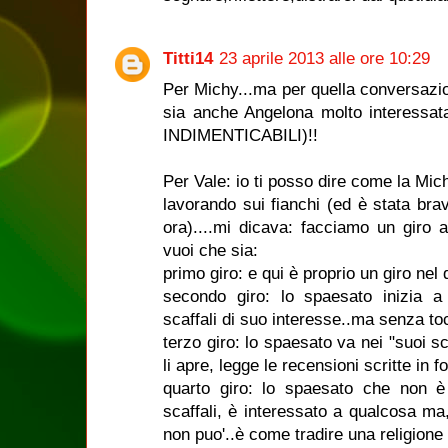
Titti14
23 aprile 2013 alle ore 10:29
Per Michy...ma per quella conversazio
sia anche Angelona molto interessa
INDIMENTICABILI)!!
Per Vale: io ti posso dire come la Mich
lavorando sui fianchi (ed è stata br
ora)....mi dicava: facciamo un giro a
vuoi che sia:
primo giro: e qui è proprio un giro nel
secondo giro: lo spaesato inizia a 
scaffali di suo interesse..ma senza to
terzo giro: lo spaesato va nei "suoi scaf
li apre, legge le recensioni scritte in f
quarto giro: lo spaesato che non è 
scaffali, è interessato a qualcosa ma
non puo'..è come tradire una religione