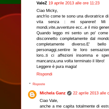
ValeZ
19 aprile 2013 alle ore 11:23
Ciao Micky,
anch'io come te sono una divoratrice di
vita senza : mi sparerei! Mi 
mondi,vite,avventure ecc..e il mio genere
Quando leggo mi sento un po' come 
disconnetto completamente dal mondo 
completamente diverso.E' bel
personaggi,sentire le loro sensazion
loro..ti ci affezioni insomma e sp
mancanza,una volta terminato il libro!
Leggere è pura magia!
Rispondi
Risposte
Michela Ganz
22 aprile 2013 alle 
Ciao Vale,
anche a me capita totalmente di estr