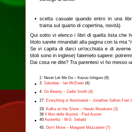
scelta casuale quando entro in una libre
trama sul quarto di copertina, novità)
Qui sotto vi elenco i libri di quella lista che h
titolo sarete rimandati alla pagina con la mia 
Se vi capita di darci un'occhiata e di averne
titoli sono in inglese) fatemelo sapere: potre
Dai cosa ne dite? Tra parentesi vi ho messo 
2. Never Let Me Go – Kazuo Ishiguro (9)
3.
Saturday - Ian McEwan
(4)
4.
On Beauty – Zadie Smith (4)
27.
Everything is Illuminated – Jonathan Safran Foer (
29.
Kafka on the Shore – Haruki Murakami (3)
38
Il libro delle illusioni - Paul Auster
40
Austerlitz - W.G. Sebald
45.
Don’t Move – Margaret Mazzantini (7)