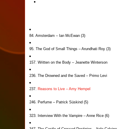
84. Amsterdam – Ian McEwan (3)
95. The God of Small Things – Arundhati Roy (3)
157. Written on the Body – Jeanette Winterson
236. The Drowned and the Saved – Primo Levi
237.
Reasons to Live – Amy Hempel
246. Perfume – Patrick Süskind (5)
323. Interview With the Vampire – Anne Rice (6)
347. The Castle of Crossed Destinies – Italo Calvino