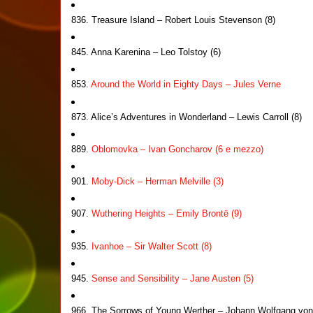
836. Treasure Island – Robert Louis Stevenson (8)
845. Anna Karenina – Leo Tolstoy (6)
853.
Around the World in Eighty Days – Jules Verne
873. Alice’s Adventures in Wonderland – Lewis Carroll (8)
889.
Oblomovka – Ivan Goncharov (6 e mezzo)
901.
Moby-Dick – Herman Melville (3)
907.
Wuthering Heights – Emily Brontë (9)
935.
Ivanhoe – Sir Walter Scott (8)
945.
Sense and Sensibility – Jane Austen (5)
966. The Sorrows of Young Werther – Johann Wolfgang vo