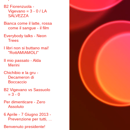
B2 Fiorenzuola -
Vigevano = 3 - 0 / LA
SALVEZZA
Bianca come il latte, rossa
come il sangue - il film
Everybody talks - Neon
Trees
I libri non si buttano mai!
"RottAMIAMOLI"
Il mio passato - Alda
Merini
Chichibio e la gru -
Decameron di
Boccaccio
B2 Vigevano vs Sassuolo
= 3 - 0
Per dimenticare - Zero
Assoluto
6 Aprile - 7 Giugno 2013 -
Prevenzione per tutti, ...
Benvenuto presidente!