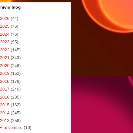
hivio blog
2026
(44)
2025
(76)
2024
(76)
2023
(95)
2022
(145)
2021
(343)
2020
(246)
2019
(152)
2018
(178)
2017
(240)
2016
(235)
2015
(162)
2014
(245)
2013
(258)
►
dicembre
(18)