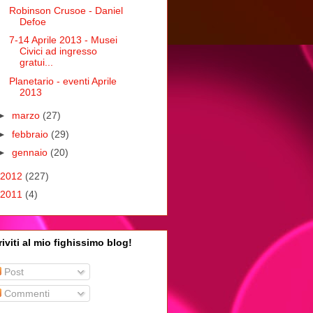
Robinson Crusoe - Daniel
Defoe
7-14 Aprile 2013 - Musei
Civici ad ingresso
gratui...
Planetario - eventi Aprile
2013
►
marzo
(27)
►
febbraio
(29)
►
gennaio
(20)
2012
(227)
2011
(4)
riviti al mio fighissimo blog!
Post
Commenti