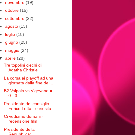
►
novembre
(19)
►
ottobre
(15)
►
settembre
(22)
►
agosto
(13)
►
luglio
(18)
►
giugno
(25)
►
maggio
(24)
▼
aprile
(28)
Tre topolini ciechi di
Agatha Christie
La corsa ai playoff ad una
giornata dalla fine del...
B2 Valpala vs Vigevano =
0 - 3
Presidente del consiglio
Enrico Letta - curiosità
Ci vediamo domani -
recensione film
Presidente della
Repubblica: