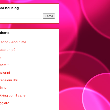
ca nel blog
chette
 sono - About me
tutto un pò
m
etti!!!
sierini
ensioni libri
ie tv
kking con il cane
ggiare