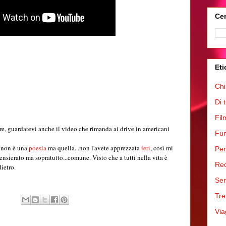
Cer
Eti
Chi
Di 
Fil
re, guardatevi anche il video che rimanda ai drive in americani
Fum
 non è una
poesia
ma quella...non l'avete apprezzata
ieri
, così mi
Pen
ensierato ma sopratutto...comune. Visto che a tutti nella vita è
Rec
dietro.
Ser
Tre
Via