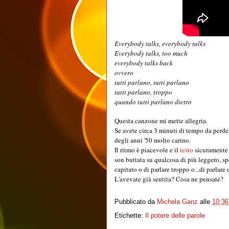
Everybody talks, everybody talks
Everybody talks, too much
everybody talks back
ovvero
tutti parlano, tutti parlano
tutti parlano, troppo
quando tutti parlano dietro
Questa canzone mi mette allegria.
Se avete circa 3 minuti di tempo da perde
degli anni '50 molto carino.
Il ritmo è piacevole e il
testo
sicuramente
son buttata su qualcosa di più leggero, sp
capitato o di parlare troppo o...di parlare 
L'avevate già sentita? Cosa ne pensate?
Pubblicato da
Michela Ganz
alle
10:36
Etichette:
Il potere delle parole