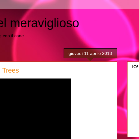
el meraviglioso
ing con il cane
giovedì 11 aprile 2013
IO!
 Trees