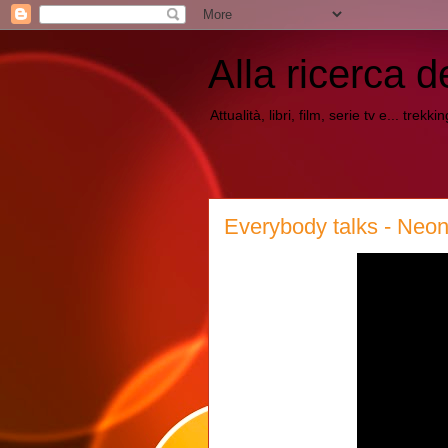
Alla ricerca d
Attualità, libri, film, serie tv e... trekk
Everybody talks - Neon