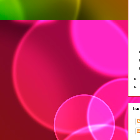
►
►
Isc