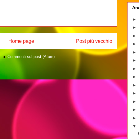
Arc
►
►
►
Home page
Post più vecchio
►
►
ti a:
Commenti sul post (Atom)
►
►
►
►
►
►
►
►
▼