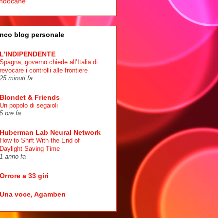
ndocane
nco blog personale
L’INDIPENDENTE
Spagna, governo chiede all’Italia di
revocare i controlli alle frontiere
25 minuti fa
Blondet & Friends
Un popolo di segaioli
5 ore fa
Huberman Lab Neural Network
How to Shift With the End of
Daylight Saving Time
1 anno fa
Orrore a 33 giri
Una voce, Agamben