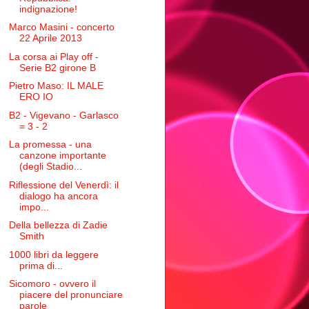
indignazione!
Marco Masini - concerto
22 Aprile 2013
La corsa ai Play off -
Serie B2 girone B
Pietro Maso: IL MALE
ERO IO
B2 - Vigevano - Garlasco
= 3 - 2
La promessa - una
canzone importante
(degli Stadio...
Riflessione del Venerdì: il
dialogo ha ancora
impo...
Della bellezza di Zadie
Smith
1000 libri da leggere
prima di...
Sicomoro - ovvero il
piacere del pronunciare
parole