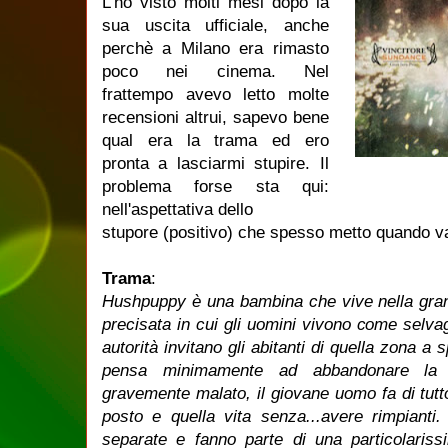
L'ho visto molti mesi dopo la
sua uscita ufficiale, anche
perchè a Milano era rimasto
poco nei cinema. Nel
frattempo avevo letto molte
recensioni altrui, sapevo bene
qual era la trama ed ero
pronta a lasciarmi stupire. Il
problema forse sta qui:
nell'aspettativa dello
stupore (positivo) che spesso metto quando v
Trama
:
Hushpuppy è una bambina che vive nella gran
precisata in cui gli uomini vivono come selva
autorità invitano gli abitanti di quella zona a
pensa minimamente ad abbandonare la 
gravemente malato, il giovane uomo fa di tutto
posto e quella vita senza...avere rimpianti
separate e fanno parte di una particolariss