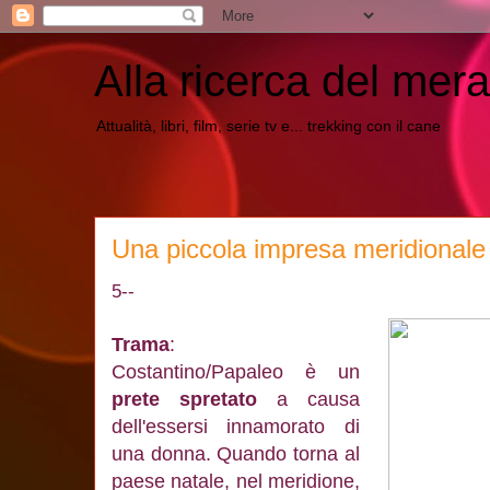
Alla ricerca del mera
Attualità, libri, film, serie tv e... trekking con il cane
Una piccola impresa meridionale
5--
Trama
:
Costantino/Papaleo è un
prete spretato
a causa
dell'essersi innamorato di
una donna. Quando torna al
paese natale, nel meridione,