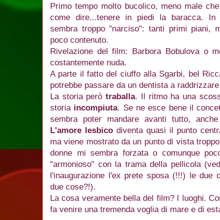
Primo tempo molto bucolico, meno male che c
come dire...tenere in piedi la baracca. 
sembra troppo "narciso": tanti primi piani, 
poco contenuto.
Rivelazione del film: Barbora Bobulova o me
costantemente nuda.
A parte il fatto del ciuffo alla Sgarbi, bel 
potrebbe passare da un dentista a raddrizzare
La storia però
traballa
. Il ritmo ha una sco
storia
incompiuta
. Se ne esce bene il conce
sembra poter mandare avanti tutto, anche a
L'amore lesbico
diventa quasi il punto centr
ma viene mostrato da un punto di vista troppo
donne mi sembra forzata o comunque poco 
"armonioso" con la trama della pellicola (ved
l'inaugurazione l'ex prete sposa (!!!) le du
due cose?!).
La cosa veramente bella del film? I luoghi. C
fa venire una tremenda voglia di mare e di est