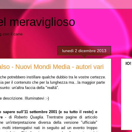
el meraviglioso
ing con il cane
lunedì 2 dicembre 2013
IO!
also - Nuovi Mondi Media - autori vari
 che potrebbero instillare qualche dubbio tra le vostre certezze.
e sia per il contenuto che per la lunghezza ma...la maggior parte
nto: un'altra faccia della "realtà".
 descrizione. Illuminatevi :-)
 sapere sull'11 settembre 2001 (e su tutto il resto) e
ere
- di
Roberto Quaglia
. Trentratre pagine di articolo
ne un'interpretazione diversa della versione "ufficiale"
molti interrogativi nati in seguito ad un evento troppo