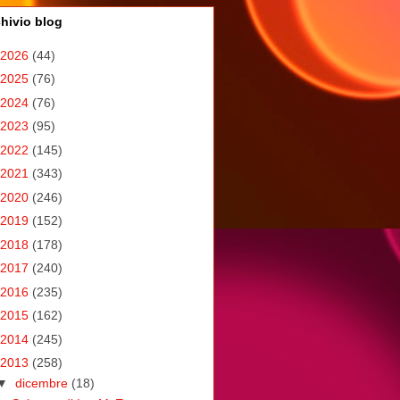
hivio blog
2026
(44)
2025
(76)
2024
(76)
2023
(95)
2022
(145)
2021
(343)
2020
(246)
2019
(152)
2018
(178)
2017
(240)
2016
(235)
2015
(162)
2014
(245)
2013
(258)
▼
dicembre
(18)