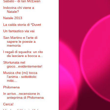
Sabato - di Ian McEwan
Indovina chi viene a
Natale?
Natale 2013
La calda storia di *Duvet
Un fantastico via vai
San Martino e l'arte di
sapere le poesie a
memoria
I regali di squadra: un rito
da lasciare a bocca a...
Sfortunata nel
gioco...evidentemente!
Musica che (mi) tocca
l'anima - sottotitolo:
mitic...
Philomena
In arrivo...recensione in
anteprima di Philomena
Cerca!