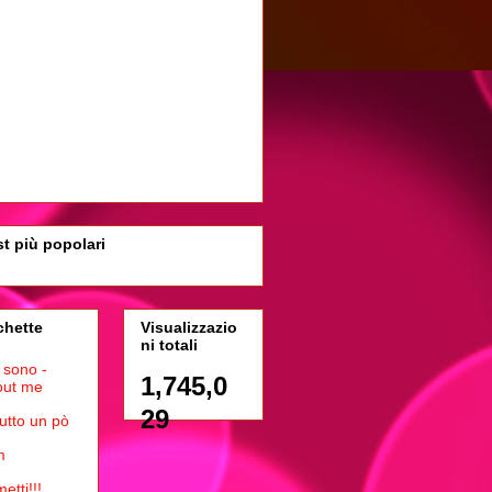
t più popolari
chette
Visualizzazio
ni totali
 sono -
1,745,0
out me
29
tutto un pò
m
etti!!!