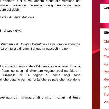
 artefatto. Chi di voi ancora crede alla versione dei
onvolgenti rivelazioni che magari non gli faranno cambiare
Cer
ere dei dubbi.
n c'è
- di
Laura Malucelli
i
- di
Lucy Gwin
Eti
Chi
n Vietnam
- di
Douglas Valentine -
La più grande sconfitta
Us
a e
migliaia di crimini di guerra
nascosti ma non
Di 
Fil
Fum
no sguardo ravvicinato all'alimentazione a base di carne
 frase: se scegli di diventare vegano, puoi cambiare il
Pen
.
Un'analisi di 14 pagine su
come oggi sono
Rec
nimali che usiamo per nutrirci (anche se pare che facendone
.
Ser
Tre
overnata da multinazionali e miltimilionari
- di
Russ
Via