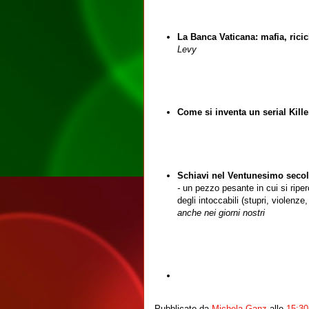
La Banca Vaticana: mafia, rici
Levy
Come si inventa un serial Kille
Schiavi nel Ventunesimo secolo:
-
un pezzo pesante in cui si riper
degli intoccabili (stupri, violenze
anche nei giorni nostri
Pubblicato da
Michela Ganz
alle
15:30