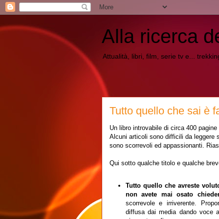
Alla ricerca d
Attualità, libri, film, serie tv e... trekk
Tutto quello che sai è f
Un libro introvabile di circa 400 pagine
Alcuni articoli sono difficili da legger
sono scorrevoli ed appassionanti. Riassu
Qui sotto qualche titolo e qualche breve
Tutto quello che avreste voluto
non avete mai osato chied
scorrevole e irriverente. Propo
diffusa dai media dando voce a 