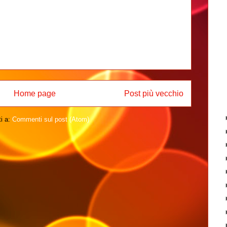
Home page
Post più vecchio
ti a:
Commenti sul post (Atom)