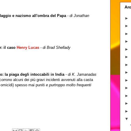
Arc
claggio e nazismo all'ombra del Papa
- di Jonathan
►
►
►
►
r: il caso
Henry Lucas
- di Brad Shellady
►
►
►
►
 la piaga degli intoccabili in India
- di K. Jamanadas
corrono alcuni dei più gravi incidenti avvenuti alla casta
►
, omicidi) spesso mai puniti
e purtroppo molto frequenti
►
►
►
►
▼