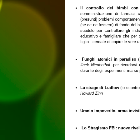
Il controllo dei bimbi con
somministrazione di farmaci c
(presunti) problemi comportamental
(se ce ne fossero) di fondo del 
subdolo per controllare gli in
educativo e famigliare che per 
figlio...cercate di capire le vere 
Funghi atomici in paradiso
(s
Jack Niedenthal
-per ricordarvi
durante degli esperimenti ma su pe
La strage di Ludlow
(lo scontro
Howard Zinn
Uranio Impoverito. arma invisi
Lo Stragismo FBI: nuove rive