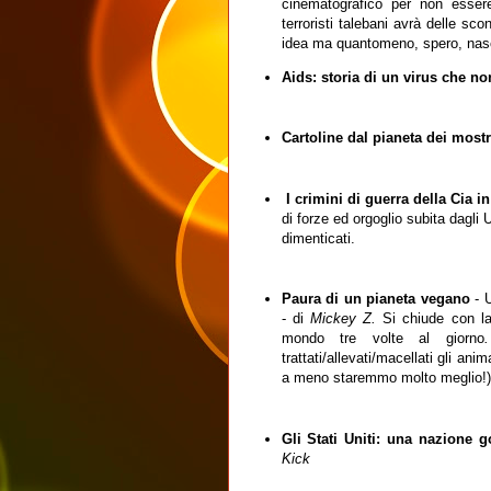
cinematografico per non essere
terroristi talebani avrà delle sc
idea ma quantomeno, spero, nasc
Aids: storia di un virus che no
Cartoline dal pianeta dei mostr
I crimini di guerra della Cia i
di forze ed orgoglio subita dagli 
dimenticati.
Paura di un pianeta vegano
- U
- di
Mickey Z.
Si chiude con la
mondo tre volte al giorno
trattati/allevati/macellati gli a
a meno staremmo molto meglio!)
Gli Stati Uniti: una nazione g
Kick