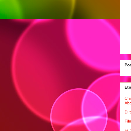
Pos
Eti
Chi
Ab
Di 
Fil
Fum