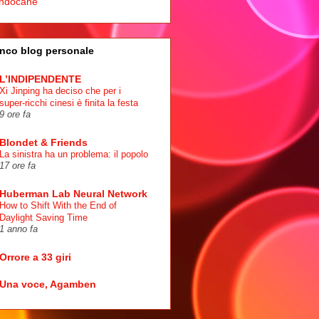
ndocane
nco blog personale
L’INDIPENDENTE
Xi Jinping ha deciso che per i
super-ricchi cinesi è finita la festa
9 ore fa
Blondet & Friends
La sinistra ha un problema: il popolo
17 ore fa
Huberman Lab Neural Network
How to Shift With the End of
Daylight Saving Time
1 anno fa
Orrore a 33 giri
Una voce, Agamben