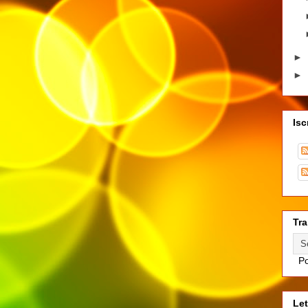
►
►
Isc
Tra
Po
Let