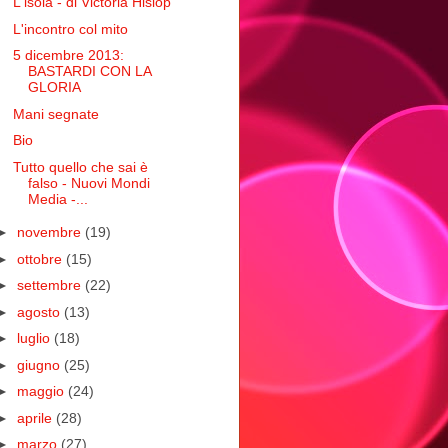
L'isola - di Victoria Hislop
L'incontro col mito
5 dicembre 2013:
BASTARDI CON LA
GLORIA
Mani segnate
Bio
Tutto quello che sai è
falso - Nuovi Mondi
Media -...
►
novembre
(19)
►
ottobre
(15)
►
settembre
(22)
►
agosto
(13)
►
luglio
(18)
►
giugno
(25)
►
maggio
(24)
►
aprile
(28)
►
marzo
(27)