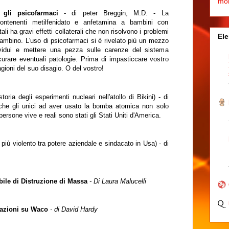
mo
 gli psicofarmaci
- di peter Breggin, M.D. - La
ontenenti metilfenidato e anfetamina a bambini con
i ha gravi effetti collaterali che non risolvono i problemi
Ele
bambino. L'uso di psicofarmaci si è rivelato più un mezzo
dividui e mettere una pezza sulle carenze del sistema
curare eventuali patologie. Prima di impasticcare vostro
ragioni del suo disagio. O del vostro!
toria degli esperimenti nucleari nell'atollo di Bikini) - di
 che gli unici ad aver usato la bomba atomica non solo
rsone vive e reali sono stati gli Stati Uniti d'America.
 più violento tra potere aziendale e sindacato in Usa) - di
bile di Distruzione di Massa
- Di Laura Malucelli
lazioni su Waco
- di David Hardy