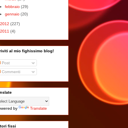
►
febbraio
(29)
►
gennaio
(20)
2012
(227)
2011
(4)
riviti al mio fighissimo blog!
Post
Commenti
nslate
wered by
Translate
tori fissi