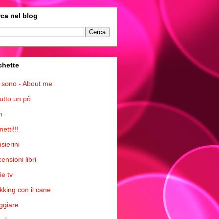
ca nel blog
chette
 sono - About me
tutto un pò
m
etti!!!
sierini
ensioni libri
ie tv
kking con il cane
ggiare