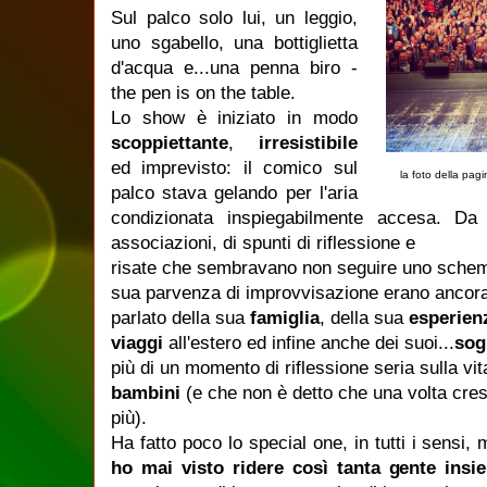
Sul palco solo lui, un leggio,
uno sgabello, una bottiglietta
d'acqua e...una penna biro -
the pen is on the table.
Lo show è iniziato in modo
scoppiettante
,
irresistibile
ed imprevisto: il comico sul
la foto della pagin
palco stava gelando per l'aria
condizionata inspiegabilmente accesa. Da
associazioni, di spunti di riflessione e
risate che sembravano non seguire uno schema
sua parvenza di improvvisazione erano ancora
parlato della sua
famiglia
, della sua
esperien
viaggi
all'estero ed infine anche dei suoi...
sog
più di un momento di riflessione seria sulla vi
bambini
(e che non è detto che una volta cres
più).
Ha fatto poco lo special one, in tutti i sensi,
ho mai visto ridere così tanta gente insi