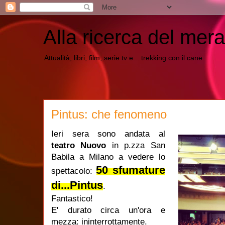
Alla ricerca del mera
Attualità, libri, film, serie tv e... trekking con il cane
Pintus: che fenomeno
Ieri sera sono andata al
teatro Nuovo
in p.zza San
Babila a Milano a vedere lo
50 sfumature
spettacolo:
di...Pintus
.
Fantastico!
E' durato circa un'ora e
mezza: ininterrottamente.