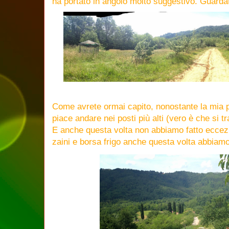
ha portato in angolo molto suggestivo. Guardat
Come avrete ormai capito, nonostante la mia p
piace andare nei posti più alti (vero è che si tr
E anche questa volta non abbiamo fatto eccezi
zaini e borsa frigo anche questa volta abbiamo