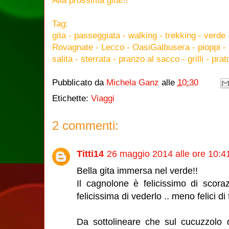
Alla prossima gita!!!
Tag:
gita - passeggiata - walking - trekking - verde
Rovagnate - Lecco - OasiGalbusera - pioppi - 
salita - sterrata - pranzo al sacco - grilli - prat
Pubblicato da
Michela Ganz
alle
10:30
Etichette:
Viaggi
2 commenti:
Titti14
26 maggio 2014 alle ore 10:4
Bella gita immersa nel verde!!
Il cagnolone è felicissimo di scor
felicissima di vederlo .. meno felici di f
Da sottolineare che sul cucuzzolo 