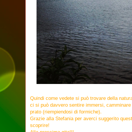
Quindi come vedete si può trovare della natur
ci si può davvero sentire immersi, camminare in
prato (riempiendosi di formiche).
Grazie alla Stefania per averci suggerito ques
scoprire!