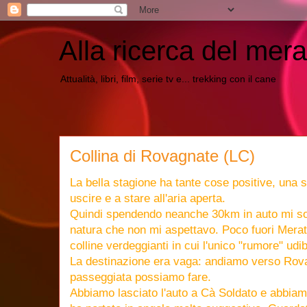
Alla ricerca del mera
Attualità, libri, film, serie tv e... trekking con il cane
Collina di Rovagnate (LC)
La bella stagione ha tante cose positive, una su
uscire e a stare all'aria aperta.
Quindi spendendo neanche 30km in auto mi so
natura che non mi aspettavo. Poco fuori Merat
colline verdeggianti in cui l'unico "rumore" udibi
La destinazione era vaga: andiamo verso Rov
passeggiata possiamo fare.
Abbiamo lasciato l'auto a Cà Soldato e abbiam