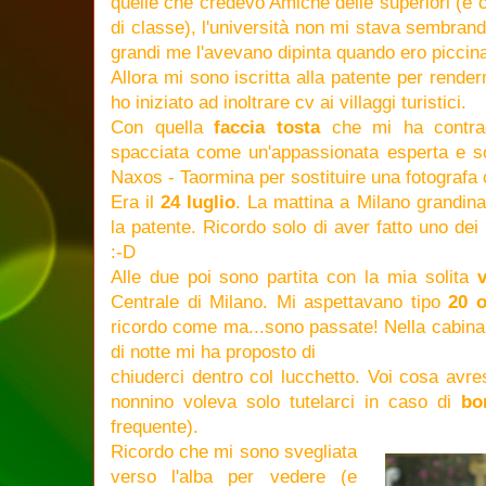
quelle che credevo Amiche delle superiori (e
di classe), l'università non mi stava sembrando
grandi me l'avevano dipinta quando ero piccin
Allora mi sono iscritta alla patente per rend
ho iniziato ad inoltrare cv ai villaggi turistici.
Con quella
faccia tosta
che mi ha contrad
spacciata come un'appassionata esperta e son
Naxos - Taormina per sostituire una fotografa c
Era il
24 luglio
. La mattina a Milano grandin
la patente. Ricordo solo di aver fatto uno dei 
:-D
Alle due poi sono partita con la mia solita
v
Centrale di Milano. Mi aspettavano tipo
20 o
ricordo come ma...sono passate! Nella cabina
di notte mi ha proposto di
chiuderci dentro col lucchetto. Voi cosa avres
nonnino voleva solo tutelarci in caso di
bo
frequente).
Ricordo che mi sono svegliata
verso l'alba per vedere (e