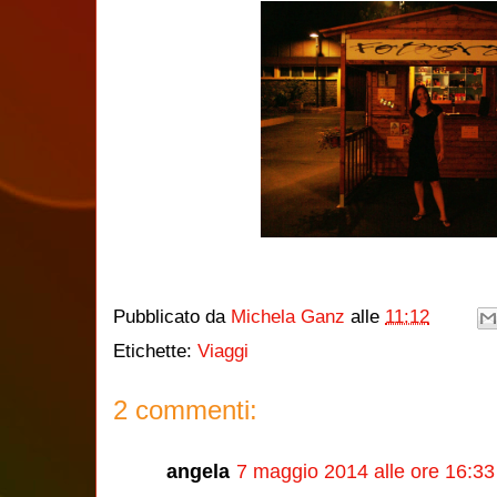
Pubblicato da
Michela Ganz
alle
11:12
Etichette:
Viaggi
2 commenti:
angela
7 maggio 2014 alle ore 16:33