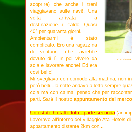
scoprire) che anche i treni
viaggiavano sulle navi!. Una
volta arrivata a
destinazione...il caldo. Quasi
40° per quaranta giorni.
Ambientarmi è stato
complicato. Ero una ragazzina
di ventanni che avrebbe
dovuto di lì in poi vivere da
io in divisa
sola e lavorare anche! Ed era
così bello!
Mi svegliavo con comodo alla mattina, non in
però belli...la notte andavo a letto sempre qua
cola ma con calma! penso che per raccontarv
parti. Sarà il nostro
appuntamento del mercol
Un estate ho fatto foto - parte seconda
(antici
Lavoravo all'interno del villaggio Ata Hotels 
appartamento distante 2km con...