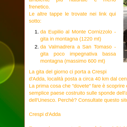
frenetico.
Le altre tappe le trovate nei link qui
sotto:
da Eupilio al Monte Cornizzolo -
gita in montagna (1220 mt)
da Valmadrera a San Tomaso -
gita poco impegnativa bassa
montagna (massimo 600 mt)
La gita del giorno ci porta a Crespi
d'Adda, località posta a circa 40 km dal cen
La prima cosa che "dovete" fare è scoprire
semplice paese costruito sulle sponde dell'
dell'Unesco. Perchè? Consultate questo sit
Crespi d'Adda