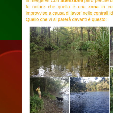
immergervi! Con
attenzione
però perchè un
fa notare che quella è una
zona
in cu
improvvise a causa di lavori nelle centrali id
Quello che vi si parerà davanti è questo: