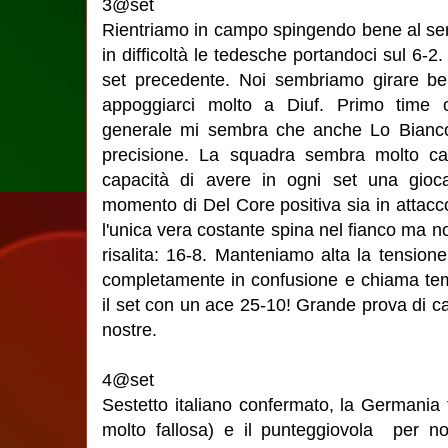
3@set
Rientriamo in campo spingendo bene al ser
in difficoltà le tedesche portandoci sul 6-
set precedente. Noi sembriamo girare b
appoggiarci molto a Diuf. Primo time ou
generale mi sembra che anche Lo Bianco 
precisione. La squadra sembra molto ca
capacità di avere in ogni set una gioca
momento di Del Core positiva sia in attacc
l'unica vera costante spina nel fianco ma n
risalita: 16-8. Manteniamo alta la tension
completamente in confusione e chiama temp
il set con un ace 25-10! Grande prova di cat
nostre.
4@set
Sestetto italiano confermato, la Germania f
molto fallosa) e il punteggiovola per no