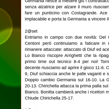
Germania riesce a mettere giù i contrattacc
senza alzatrice per alzare il muro riusciam
fare un punticino con Costagrande. Ace
implacabile e porta la Germania a vincere i
2@set
Entriamo in campo con due novità: Del C
Centoni però continuiamo a faticare in r
rimanere attaccate: attaccato di Diuf ed ace
Lo Bianco riscopre Arrighetti che la rip
primo time out tecnico 8-4 per noi! Torn
decente riusciamo ad aprire il gioco 11-6. 
9, Diuf schiaccia anche le palle vaganti e 
Doppio cambio Germania sul 16-10. La G
20-13. Chirichella attacca la prima palla su
Bianco. Bonitta cambierà anche i ricettori
Chiude Chirichella 25-17.