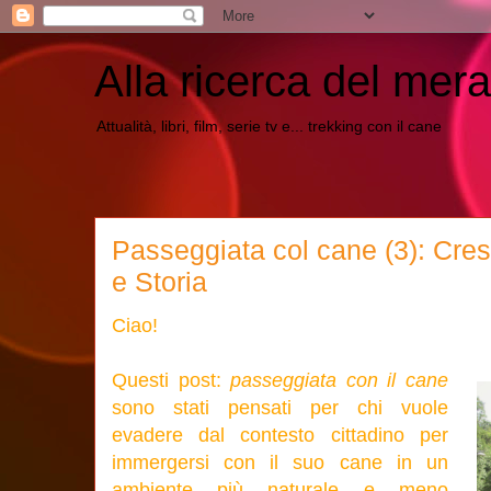
Alla ricerca del mera
Attualità, libri, film, serie tv e... trekking con il cane
Passeggiata col cane (3): Cres
e Storia
Ciao!
Questi post:
passeggiata con il cane
sono stati pensati per chi vuole
evadere dal contesto cittadino per
immergersi con il suo cane in un
ambiente più naturale e meno