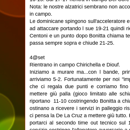
Nota: le nostre alzatrici sembrano non accor
in campo.
Le dominicane spingono sull'acceleratore e 
ad attaccare portando l sue 19-21 quindi 
Centoni e un punto dopo Bonitta chiama 
passa sempre sopra e chiude 21-25.
4@set
Rientrano in campo Chirichella e Diouf.
Iniziamo a murare ma...con l bande, pr
arriviamo 5-2. Fortunatamente per noi "im
che ci regala due punti e corriamo fino 
mettere giù palla (gioco limitato alle schi
riportano 11-10 costringendo Bonitta a ch
ostinano a ricevere i servizi in palleggio r
ci pensa la De La Cruz a mettere giù tutto.
portarci al secondo time out tecnico sul
servizio costringe l'allenatore avversario