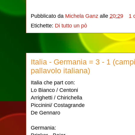
Pubblicato da
Michela Ganz
alle
20:29
1 
Etichette:
Di tutto un pò
Italia - Germania = 3 - 1 (cam
pallavolo italiana)
Italia che part con:
Lo Bianco / Centoni
Arrighetti / Chirichella
Piccinini/ Costagrande
De Gennaro
Germania: