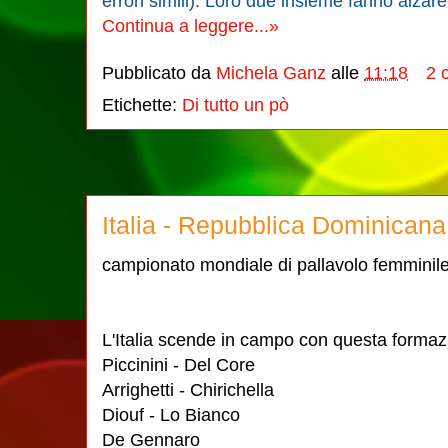
errori simili). Loro due insieme fanno alzar
Continua a leggere...»
Pubblicato da
Michela Ganz
alle
11:18
2 
Etichette:
Di tutto un pò
Italia - Repubblica Dominicana 
campionato mondiale di pallavolo femminil
L'Italia scende in campo con questa formaz
Piccinini - Del Core
Arrighetti - Chirichella
Diouf - Lo Bianco
De Gennaro