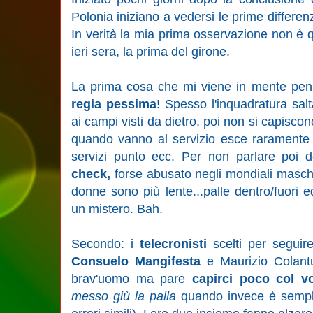
Polonia iniziano a vedersi le prime differe
In verità la mia prima osservazione non è que
ieri sera, la prima del girone.
La prima cosa che mi viene in mente pens
regia pessima
! Spesso l'inquadratura salt
ai campi visti da dietro, poi non si capiscon
quando vanno al servizio esce raramente il
servizi punto ecc. Per non parlare poi 
check,
forse abusato negli mondiali maschi
donne sono più lente...palle dentro/fuori
un mistero. Bah.
Secondo: i
telecronisti
scelti per seguir
Consuelo Mangifesta
e Maurizio Colant
brav'uomo ma pare
capirci poco col vo
messo giù la palla
quando invece è sempli