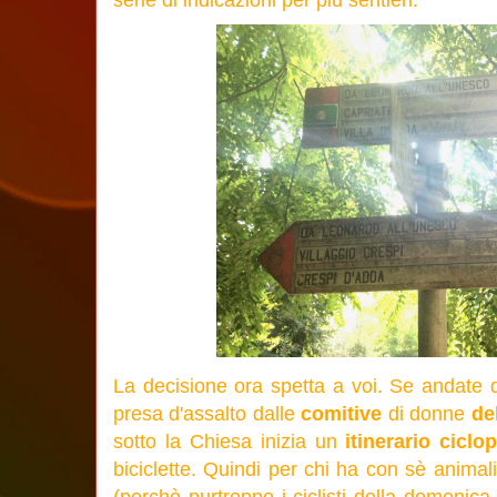
serie di indicazioni per più sentieri:
La decisione ora spetta a voi. Se andate d
presa d'assalto dalle
comitive
di donne
de
sotto la Chiesa inizia un
itinerario cicl
biciclette. Quindi per chi ha con sè anima