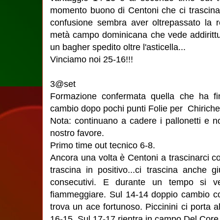
momento buono di Centoni che ci trascina 
confusione sembra aver oltrepassato la r
metà campo dominicana che vede addirittu
un bagher spedito oltre l'asticella...
Vinciamo noi 25-16!!!
3@set
Formazione confermata quella che ha fin
cambio dopo pochi punti Folie per Chirichel
Nota: continuano a cadere i pallonetti e n
nostro favore.
Primo time out tecnico 6-8.
Ancora una volta è Centoni a trascinarci c
trascina in positivo...ci trascina anche
consecutivi. E durante un tempo si ve
fiammeggiare. Sul 14-14 doppio cambio con
trova un ace fortunoso. Piccinini ci porta 
16-15. Sul 17-17 rientra in campo Del Core