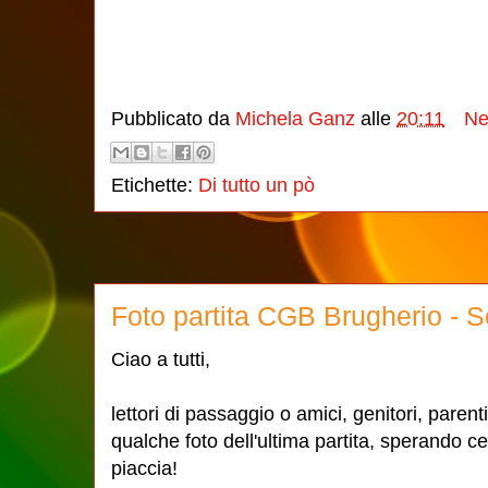
Pubblicato da
Michela Ganz
alle
20:11
Ne
Etichette:
Di tutto un pò
Foto partita CGB Brugherio - 
Ciao a tutti,
lettori di passaggio o amici, genitori, parent
qualche foto dell'ultima partita, sperando c
piaccia!