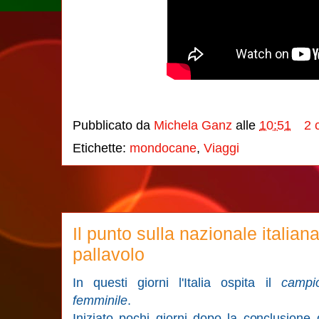
Pubblicato da
Michela Ganz
alle
10:51
2 
Etichette:
mondocane
,
Viaggi
Il punto sulla nazionale italian
pallavolo
In questi giorni l'Italia ospita il
campi
femminile
.
Iniziato pochi giorni dopo la conclusione 