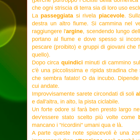
(perchè purtroppo i ciclisti della domeni
che ogni striscia di terra sia di loro uso escl
La
passeggiata
si rivela
piacevole
. Sull
destra un altro fiume. Si cammina nel 
raggiungere l'
argine
, scendendo lungo delle
portano al fiume e dove spesso si incontr
pescare (proibito) e gruppi di giovani che f
quello).
Dopo circa
quindici
minuti di cammino sull
c'è una piccolissima e ripida stradina che
che sembra fatato! O da incubo. Dipende 
cui andate.
Improvvisamente sarete circondati di soli
a
e dall'altra, in alto, la pista ciclabile.
Un forte odore si farà ben presto largo nel
dev'essere stato scelto più volte come
b
mancano i "ricordini" umani qua e là.
A parte queste note spiacevoli è una zon