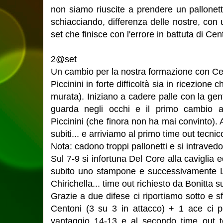
non siamo riuscite a prendere un pallonet
schiacciando, differenza delle nostre, con
set che finisce con l'errore in battuta di Ce
2@set
Un cambio per la nostra formazione con Cen
Piccinini in forte difficoltà sia in ricezione
murata). Iniziano a cadere palle con la gen
guarda negli occhi e il primo cambio ar
Piccinini (che finora non ha mai convinto).
subiti... e arriviamo al primo time out tecnic
Nota: cadono troppi pallonetti e si intrave
Sul 7-9 si infortuna Del Core alla caviglia
subito uno stampone e successivamente Lo
Chirichella... time out richiesto da Bonitta s
Grazie a due difese ci riportiamo sotto e
Centoni (3 su 3 in attacco) + 1 ace ci p
vantaggio 14-13 e al secondo time out te