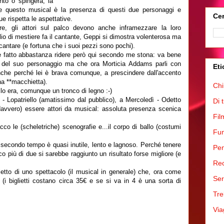
nto o spingerà, la
e questo musical è la presenza di questi due personaggi e
Cer
 rispetta le aspettative.
are, gli attori sul palco devono anche inframezzare la loro
io di mestiere fa il cantante, Geppi si dimostra volenterosa ma
antare (e fortuna che i suoi pezzi sono pochi).
 fatto abbastanza ridere però qui secondo me stona: va bene
ca del suo personaggio ma che ora Morticia Addams parli con
Eti
nche perché lei è brava comunque, a prescindere dall'accento
a **macchietta).
Chi
 lo era, comunque un tronco di legno :-)
r - Lopatriello (amatissimo dal pubblico), a Mercoledì - Odetto
Di 
davvero) essere attori da musical: assoluta presenza scenica
Fil
o le (scheletriche) scenografie e...il corpo di ballo (costumi
Fum
l secondo tempo è quasi inutile, lento e lagnoso. Perché tenere
Pen
o più di due si sarebbe raggiunto un risultato forse migliore (e
Rec
glietto di uno spettacolo (il musical in generale) che, ora come
Ser
ti (i biglietti costano circa 35€ e se si va in 4 è una sorta di
Tre
Via