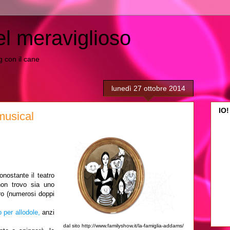
el meraviglioso
ing con il cane
lunedì 27 ottobre 2014
IO!
musical
nostante il teatro
non trovo sia uno
ro (numerosi doppi
 per allodole
,
anzi
dal sito http://www.familyshow.it/la-famiglia-addams/