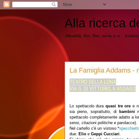
Alla ricerca d
Attualità, libri, film, serie tv e... trekk
La Famiglia Addams - 
TEATRO DELLA LUNA
VIA G. DI VITTORIO, 6 ASSAGO
Lo spettacolo dura
quasi tre ore
e no
sia pieno, soprattutto, di
bambini
spettacolo completamente adatto a lo
sensi, citazioni politiche e parolacce).
Nel cartello c'è un vistoso *
specchietto
due:
Elio
e
Geppi Cucciari
.