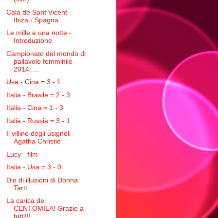
Cala de Sant Vicent -
Ibiza - Spagna
Le mille e una notte -
Introduzione
Campionato del mondo di
pallavolo femminile
2014: ...
Usa - Cina = 3 - 1
Italia - Brasile = 2 - 3
Italia - Cina = 1 - 3
Italia - Russia = 3 - 1
Il villino degli usignoli -
Agatha Christie
Lucy - film
Italia - Usa = 3 - 0
Dio di illusioni di Donna
Tartt
La carica dei
CENTOMILA! Grazie a
tutti!!!