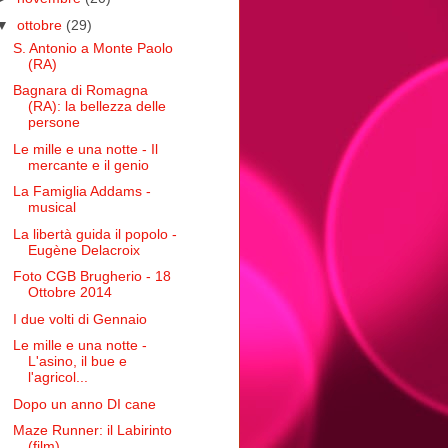
▼
ottobre
(29)
S. Antonio a Monte Paolo
(RA)
Bagnara di Romagna
(RA): la bellezza delle
persone
Le mille e una notte - Il
mercante e il genio
La Famiglia Addams -
musical
La libertà guida il popolo -
Eugène Delacroix
Foto CGB Brugherio - 18
Ottobre 2014
I due volti di Gennaio
Le mille e una notte -
L'asino, il bue e
l'agricol...
Dopo un anno DI cane
Maze Runner: il Labirinto
(film)