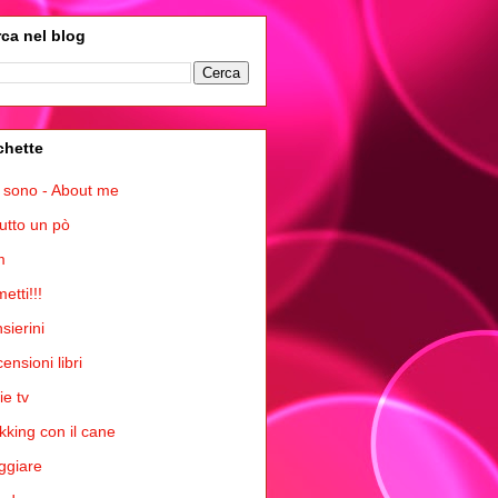
ca nel blog
chette
 sono - About me
tutto un pò
m
etti!!!
sierini
ensioni libri
ie tv
kking con il cane
ggiare