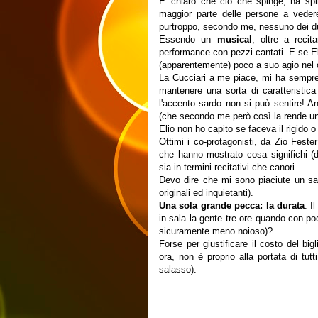
E' chiaro che ciò che spinge, ha spi
maggior parte delle persone a veder
purtroppo, secondo me, nessuno dei due
Essendo un
musical
, oltre a recit
performance con pezzi cantati. E se El
(apparentemente) poco a suo agio nel c
La Cucciari a me piace, mi ha sempre
mantenere una sorta di caratteristi
l'accento sardo non si può sentire! A
(che secondo me però così la rende un
Elio non ho capito se faceva il rigido o
Ottimi i co-protagonisti, da Zio Feste
che hanno mostrato cosa significhi (
sia in termini recitativi che canori.
Devo dire che mi sono piaciute un sacc
originali ed inquietanti).
Una sola grande pecca: la durata
. I
in sala la gente tre ore quando con poc
sicuramente meno noioso)?
Forse per giustificare il costo del bi
ora, non è proprio alla portata di tut
salasso).