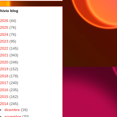
hivio blog
2026
(44)
2025
(76)
2024
(76)
2023
(95)
2022
(145)
2021
(343)
2020
(246)
2019
(152)
2018
(178)
2017
(240)
2016
(235)
2015
(162)
2014
(245)
►
dicembre
(16)
►
novembre
(20)