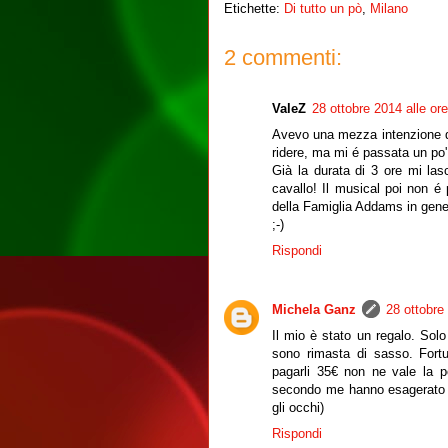
Etichette:
Di tutto un pò
,
Milano
2 commenti:
ValeZ
28 ottobre 2014 alle or
Avevo una mezza intenzione di
ridere, ma mi é passata un po' 
Già la durata di 3 ore mi la
cavallo! Il musical poi non 
della Famiglia Addams in gener
;-)
Rispondi
Michela Ganz
28 ottobre
Il mio è stato un regalo. Sol
sono rimasta di sasso. Fort
pagarli 35€ non ne vale la 
secondo me hanno esagerato ( 
gli occhi)
Rispondi