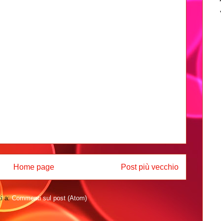
Home page
Post più vecchio
ti a:
Commenti sul post (Atom)