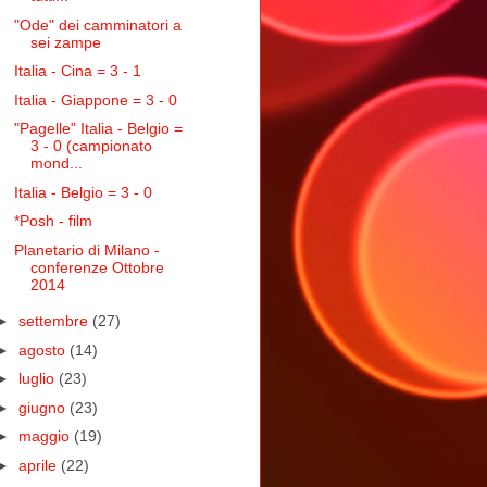
"Ode" dei camminatori a
sei zampe
Italia - Cina = 3 - 1
Italia - Giappone = 3 - 0
"Pagelle" Italia - Belgio =
3 - 0 (campionato
mond...
Italia - Belgio = 3 - 0
*Posh - film
Planetario di Milano -
conferenze Ottobre
2014
►
settembre
(27)
►
agosto
(14)
►
luglio
(23)
►
giugno
(23)
►
maggio
(19)
►
aprile
(22)