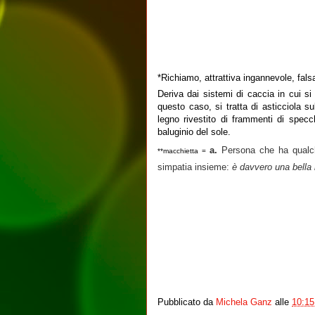
*Richiamo, attrattiva ingannevole, fal
Deriva dai sistemi di caccia in cui si 
questo caso, si tratta di asticciola s
legno rivestito di frammenti di specch
baluginio del sole.
a.
Persona che ha qualche 
**
macchietta
=
simpatia insieme:
è davvero una bella
Pubblicato da
Michela Ganz
alle
10:15