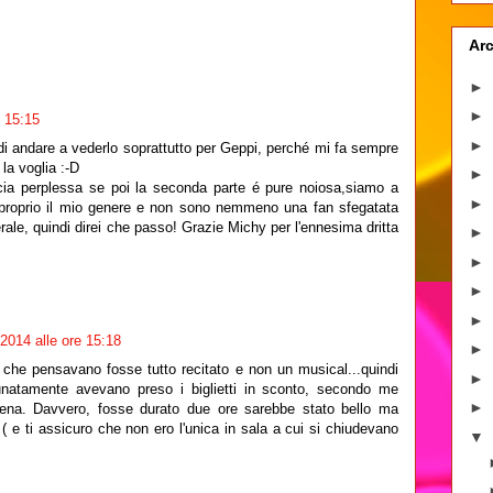
Arc
►
►
e 15:15
►
 andare a vederlo soprattutto per Geppi, perché mi fa sempre
la voglia :-D
►
scia perplessa se poi la seconda parte é pure noiosa,siamo a
►
é proprio il mio genere e non sono nemmeno una fan sfegatata
ale, quindi direi che passo! Grazie Michy per l'ennesima dritta
►
►
►
►
 2014 alle ore 15:18
►
o che pensavano fosse tutto recitato e non un musical...quindi
►
unatamente avevano preso i biglietti in sconto, secondo me
►
pena. Davvero, fosse durato due ore sarebbe stato bello ma
e ti assicuro che non ero l'unica in sala a cui si chiudevano
▼