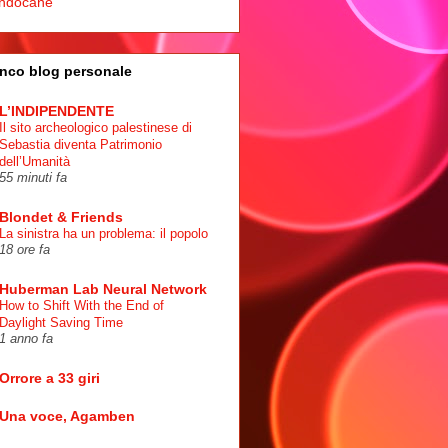
ndocane
nco blog personale
L’INDIPENDENTE
Il sito archeologico palestinese di
Sebastia diventa Patrimonio
dell’Umanità
55 minuti fa
Blondet & Friends
La sinistra ha un problema: il popolo
18 ore fa
Huberman Lab Neural Network
How to Shift With the End of
Daylight Saving Time
1 anno fa
Orrore a 33 giri
Una voce, Agamben