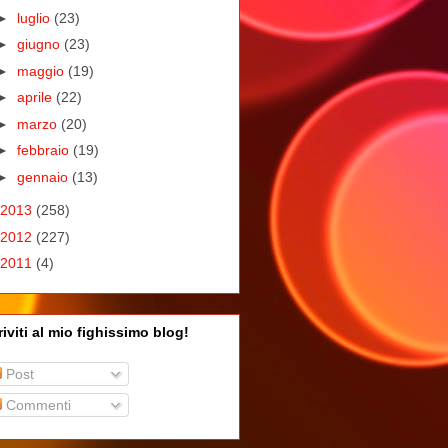
►
luglio
(23)
►
giugno
(23)
►
maggio
(19)
►
aprile
(22)
►
marzo
(20)
►
febbraio
(19)
►
gennaio
(13)
2013
(258)
2012
(227)
2011
(4)
riviti al mio fighissimo blog!
Post
Commenti