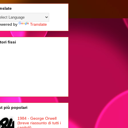
nslate
wered by
Translate
tori fissi
t più popolari
1984 - George Orwell
(breve riassunto di tutti i
capitoli)