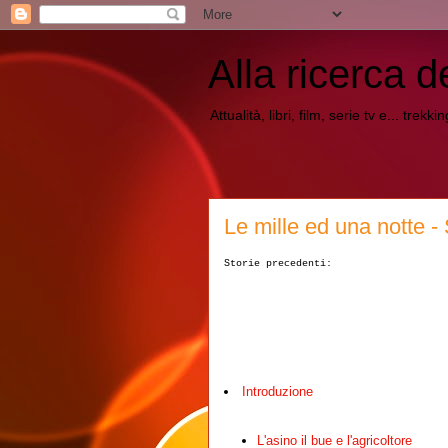
Alla ricerca d
Attualità, libri, film, serie tv e... trekk
Le mille ed una notte -
Storie precedenti:
Introduzione
L'asino il bue e l'agricoltore