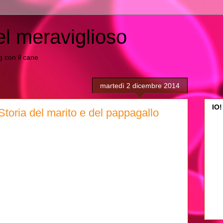
el meraviglioso
ing con il cane
martedì 2 dicembre 2014
IO!
 Storia del marito e del pappagallo