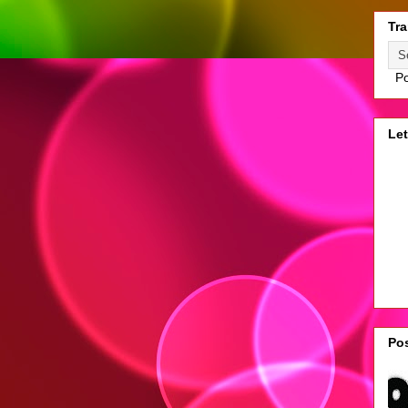
Tra
Po
Let
Pos