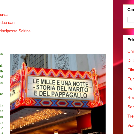
Cer
cerva
 due cani
principessa Scirina
Eti
Chi
di
Di 
ri,
Fil
li
ed
Fum
mo
Pen
ro
Rec
la
Ser
ta
no
Tre
va
Via
 e
si