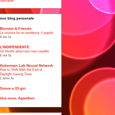
ndocane
nco blog personale
Blondet & Friends
La sinistra ha un problema: il popolo
4 ore fa
L’INDIPENDENTE
Gli Houthi attaccano navi saudite
6 ore fa
Huberman Lab Neural Network
How to Shift With the End of
Daylight Saving Time
1 anno fa
Orrore a 33 giri
Una voce, Agamben