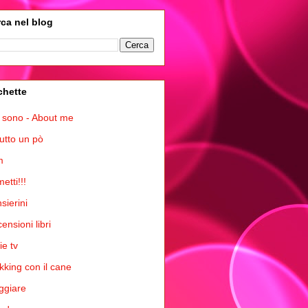
ca nel blog
chette
 sono - About me
tutto un pò
m
etti!!!
sierini
ensioni libri
ie tv
kking con il cane
ggiare