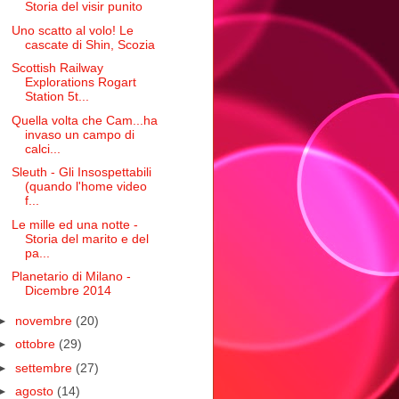
Storia del visir punito
Uno scatto al volo! Le
cascate di Shin, Scozia
Scottish Railway
Explorations Rogart
Station 5t...
Quella volta che Cam...ha
invaso un campo di
calci...
Sleuth - Gli Insospettabili
(quando l'home video
f...
Le mille ed una notte -
Storia del marito e del
pa...
Planetario di Milano -
Dicembre 2014
►
novembre
(20)
►
ottobre
(29)
►
settembre
(27)
►
agosto
(14)