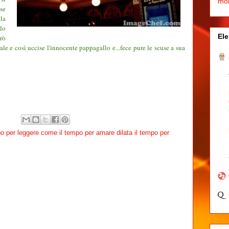
mo
se
lla
lo
Ele
rò
le e così uccise l'innocente pappagallo e...fece pure le scuse a sua
po per leggere come il tempo per amare dilata il tempo per