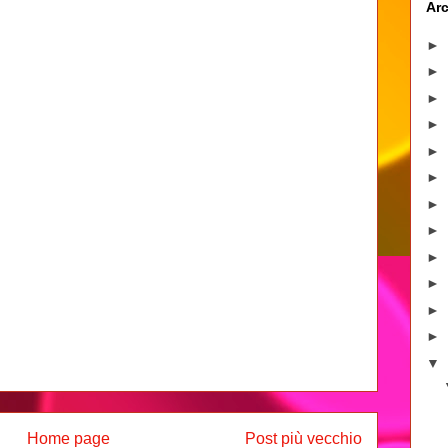
Arc
►
►
►
►
►
►
►
►
►
►
►
►
▼
Home page
Post più vecchio