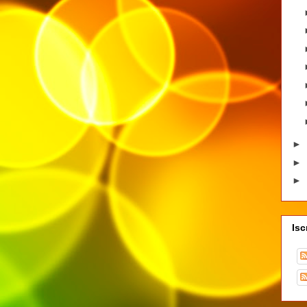
►
►
►
Isc