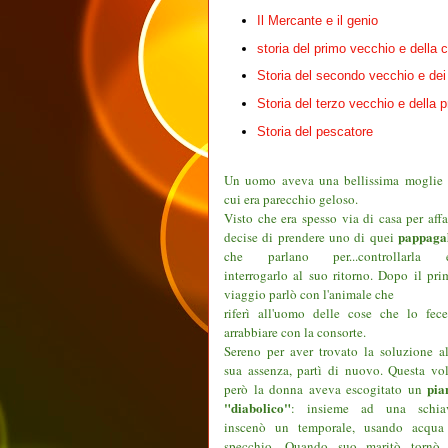
Il Mercante e il genio
storia del primo vecchio e della 
Storia del secondo vecchio e dei
Storia del terzo vecchio e della 
Storia del pescatore
Un uomo aveva una bellissima moglie 
cui era parecchio geloso.
Visto che era spesso via di casa per affa
pappagal
decise di prendere uno di quei
che parlano per...controllarla 
interrogarlo al suo ritorno. Dopo il pri
viaggio parlò con l'animale che
riferì all'uomo delle cose che lo fece
arrabbiare con la consorte.
Sereno per aver trovato la soluzione al
sua assenza, partì di nuovo. Questa vol
pia
però la donna aveva escogitato un
"diabolico"
: insieme ad una schia
inscenò un temporale, usando acqua
specchio. Quando suo maritò tornò 