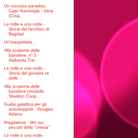
Un roccioso paradiso:
Capo Kamenjak - Istria
(Croa...
Le mille e una notte -
Storia del facchino di
Bagdad
Un'inaspettata...
Alla scoperta delle
bandiere: n° 3 -
Alabarda Trie...
Le mille e una notte -
Storia del giovane re
delle...
Alla scoperta delle
bandiere (modello
Sheldon Coop...
Guida galattica per gli
autostoppisti - Douglas
Adams
Magdalene - film sui
peccati della "chiesa"
Le mille e una notte -