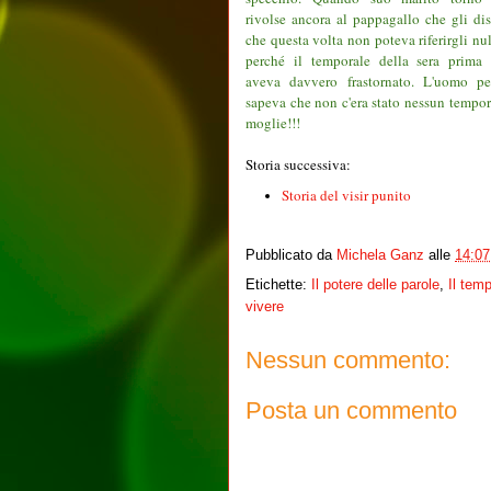
rivolse ancora al pappagallo che gli dis
che questa volta non poteva riferirgli nu
perché il temporale della sera prima 
aveva davvero frastornato. L'uomo pe
sapeva che non c'era stato nessun tempora
moglie!!!
Storia successiva:
Storia del visir punito
Pubblicato da
Michela Ganz
alle
14:07
Etichette:
Il potere delle parole
,
Il tem
vivere
Nessun commento:
Posta un commento