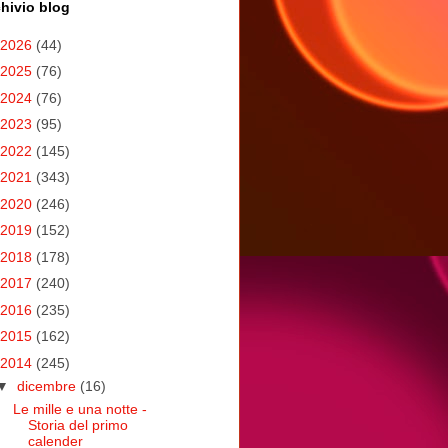
hivio blog
2026
(44)
2025
(76)
2024
(76)
2023
(95)
2022
(145)
2021
(343)
2020
(246)
2019
(152)
2018
(178)
2017
(240)
2016
(235)
2015
(162)
2014
(245)
▼
dicembre
(16)
Le mille e una notte -
Storia del primo
calender