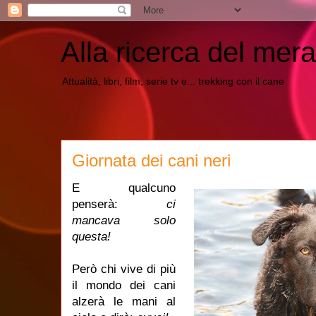
Alla ricerca del mera
Attualità, libri, film, serie tv e... trekking con il cane
Giornata dei cani neri
E qualcuno
penserà:
ci
mancava solo
questa!
Però chi vive di più
il mondo dei cani
alzerà le mani al