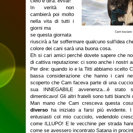
cielo e dirà:
evvai!
In verità non
cambierà poi molto
nella vita di tutti i
giorni ma
Cam baciato 
se questa giornata
riuscirà a far soffermare qualcuno sull'idea c
colore dei cani sarà una buona cosa.
Eh si cari amici perché dovete sapere che non
di cattiva reputazione: ci sono anche i nostri a
Per dire: quando io e la Titti abbiamo scelt
bassa considerazione che hanno i cani ne
scoperto che Cam faceva parte di una cucciol
sua INNEGABILE avvenenza...è stato s
dimenticavo! Gli altri fratelli sono tutti bianchi
Man mano che Cam cresceva questa cos
diverso
ha iniziato a farsi più evidente. 
entusiasti col mio cucciolo, vedendolo cresc
come ILLUPO! E le vecchine per strada hanno
come se avessero incontrato Satana in procint