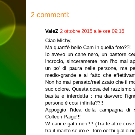
2 commenti:
ValeZ
2 ottobre 2015 alle ore 09:16
Ciao Michy,
Ma quant'è bello Cam in quella foto??!
Io avevo un cane nero, un pastore ce
incrocio, sinceramente non l'ho mai a
un po' di paura nelle persone, ma pe
medio-grande e al fatto che effettiv
Non ho mai pensato/realizzato che il mo
suo colore. Questa cosa del razzismo s
basita e interdetta : ma davvero l'ign
persone è così infinita??!!
Appoggio l'idea della campagna di se
Colleen Paige!!!
W cani e gatti neri!!!! (Tra le altre cose
tra il manto scuro e i loro occhi giallo-no