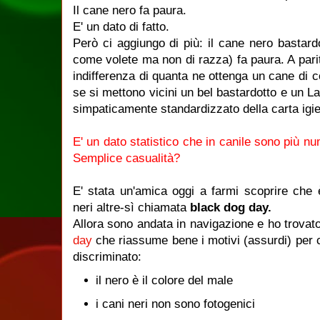
Il cane nero fa paura.
E' un dato di fatto.
Però ci aggiungo di più: il cane nero bastard
come volete ma non di razza) fa paura. A pari
indifferenza di quanta ne ottenga un cane di co
se si mettono vicini un bel bastardotto e un La
simpaticamente standardizzato della carta igie
E' un dato statistico che in canile sono più nu
Semplice casualità?
E' stata un'amica oggi a farmi scoprire che 
neri altre-sì chiamata
black dog day.
Allora sono andata in navigazione e ho trovat
day
che riassume bene i motivi (assurdi) per 
discriminato:
il nero è il colore del male
i cani neri non sono fotogenici