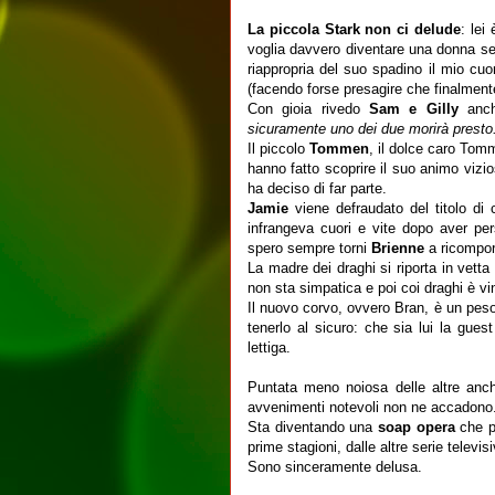
La piccola Stark non ci delude
: lei
voglia davvero diventare una donna s
riappropria del suo spadino il mio cu
(facendo forse presagire che finalmente
Con gioia rivedo
Sam e Gilly
anch
sicuramente uno dei due morirà presto.
Il piccolo
Tommen
, il dolce caro To
hanno fatto scoprire il suo animo vizios
ha deciso di far parte.
Jamie
viene defraudato del titolo di
infrangeva cuori e vite dopo aver p
spero sempre torni
Brienne
a ricompor
La madre dei draghi si riporta in vett
non sta simpatica e poi coi draghi è vi
Il nuovo corvo, ovvero Bran, è un peso
tenerlo al sicuro: che sia lui la gue
lettiga.
Puntata meno noiosa delle altre anc
avvenimenti notevoli non ne accadono
Sta diventando una
soap opera
che pe
prime stagioni, dalle altre serie televisi
Sono sinceramente delusa.