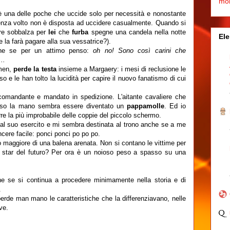
mo
 è una delle poche che uccide solo per necessità e nonostante
enza volto non è disposta ad uccidere casualmente. Quando si
ore sobbalza per
lei
che
furba
spegne una candela nella notte
Ele
 la farà pagare alla sua vessatrice?).
e se per un attimo penso:
oh no! Sono così carini che
..
mmen,
perde la testa
insieme a Margaery: i mesi di reclusione le
o e le han tolto la lucidità per capire il nuovo fanatismo di cui
 comandante e mandato in spedizione. L'aitante cavaliere che
erso la mano sembra essere diventato un
pappamolle
. Ed io
re la più improbabile delle coppie del piccolo schermo.
a al suo esercito e mi sembra destinata al trono anche se a me
ncere facile: ponci ponci po po po.
 maggiore di una balena arenata. Non si contano le vittime per
st star del futuro? Per ora è un noioso peso a spasso su una
he se si continua a procedere minimamente nella storia e di
.
rde man mano le caratteristiche che la differenziavano, nelle
ve.