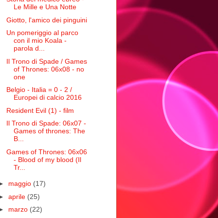
Le Mille e Una Notte
Giotto, l'amico dei pinguini
Un pomeriggio al parco
con il mio Koala -
parola d...
Il Trono di Spade / Games
of Thrones: 06x08 - no
one
Belgio - Italia = 0 - 2 /
Europei di calcio 2016
Resident Evil (1) - film
Il Trono di Spade: 06x07 -
Games of thrones: The
B...
Games of Thrones: 06x06
- Blood of my blood (Il
Tr...
►
maggio
(17)
►
aprile
(25)
►
marzo
(22)