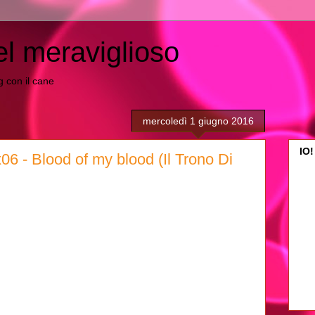
el meraviglioso
ing con il cane
mercoledì 1 giugno 2016
IO!
6 - Blood of my blood (Il Trono Di