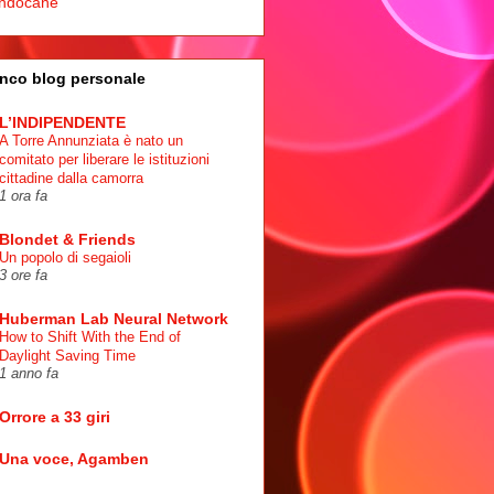
ndocane
nco blog personale
L’INDIPENDENTE
A Torre Annunziata è nato un
comitato per liberare le istituzioni
cittadine dalla camorra
1 ora fa
Blondet & Friends
Un popolo di segaioli
3 ore fa
Huberman Lab Neural Network
How to Shift With the End of
Daylight Saving Time
1 anno fa
Orrore a 33 giri
Una voce, Agamben