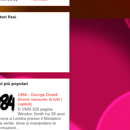
tori fissi
t più popolari
1984 - George Orwell
(breve riassunto di tutti i
capitoli)
© 1949 320 pagine
Winston Smith ha 39 anni
avora a Londra presso il Ministero
la verità dove si manipolano le
ormazioni...