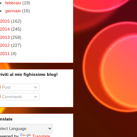
►
febbraio
(19)
►
gennaio
(16)
2015
(162)
2014
(245)
2013
(258)
2012
(227)
2011
(4)
riviti al mio fighissimo blog!
Post
Commenti
nslate
wered by
Translate