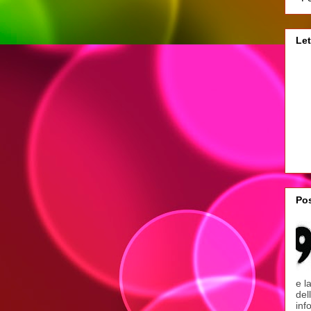
Let
Pos
e l
del
inf