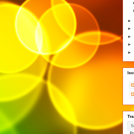
►
►
►
►
►
Isc
Tra
Po