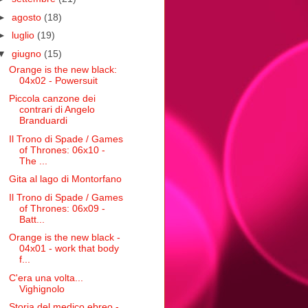
►
agosto
(18)
►
luglio
(19)
▼
giugno
(15)
Orange is the new black:
04x02 - Powersuit
Piccola canzone dei
contrari di Angelo
Branduardi
Il Trono di Spade / Games
of Thrones: 06x10 -
The ...
Gita al lago di Montorfano
Il Trono di Spade / Games
of Thrones: 06x09 -
Batt...
Orange is the new black -
04x01 - work that body
f...
C'era una volta...
Vighignolo
Storia del medico ebreo -