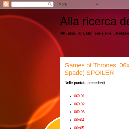
Alla ricerca d
Attualità, libri, film, serie tv e... trekk
Games of Thrones: 06x0
Spade) SPOILER
Nelle puntate precedenti:
06X01
06X02
06X03
06x04
06x05