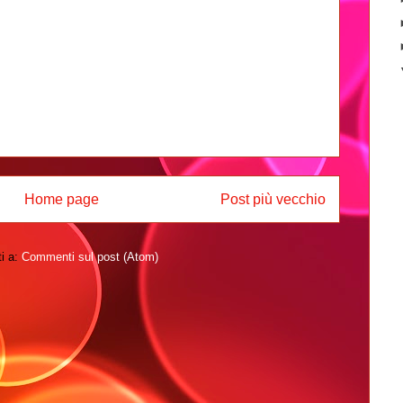
Home page
Post più vecchio
ti a:
Commenti sul post (Atom)