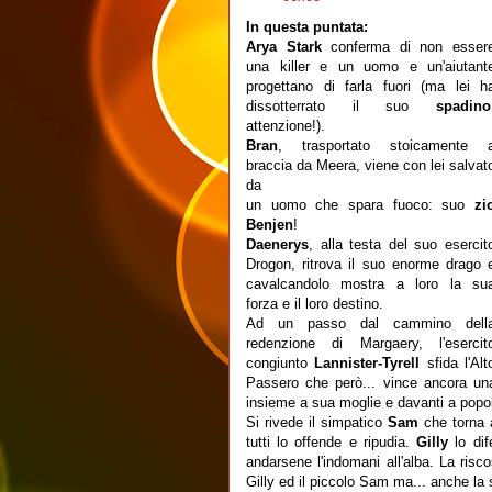
In questa puntata:
Arya Stark
conferma di non esser
una killer e un uomo e un'aiutant
progettano di farla fuori (ma lei h
dissotterrato il suo
spadino
attenzione!).
Bran
, trasportato stoicamente 
braccia da Meera, viene con lei salvat
da
un uomo che spara fuoco: suo
zi
Benjen
!
Daenerys
, alla testa del suo esercit
Drogon, ritrova il suo enorme drago 
cavalcandolo mostra a loro la su
forza e il loro destino.
Ad un passo dal cammino dell
redenzione di Margaery, l'esercit
congiunto
Lannister-Tyrell
sfida l'Alt
Passero che però... vince ancora un
insieme a sua moglie e davanti a popolo
Si rivede il simpatico
Sam
che torna 
tutti lo offende e ripudia.
Gilly
lo di
andarsene l'indomani all'alba. La risc
Gilly ed il piccolo Sam ma... anche la 