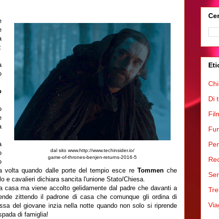
Cer
e
e
a
:
a
Eti
o
Chi
o
Di 
o
Fil
e
a
Fum
a
Pen
dal sito www.http://www.techinsider.io/
o
game-of-thrones-benjen-returns-2016-5
Rec
o
a volta quando dalle porte del tempio esce re
Tommen
che
Ser
 e cavalieri dichiara sancita l'unione Stato/Chiesa.
a casa ma viene accolto gelidamente dal padre che davanti a
Tre
fende zittendo il padrone di casa che comunque gli ordina di
Via
ossa del giovane inzia nella notte quando non solo si riprende
spada di famiglia!