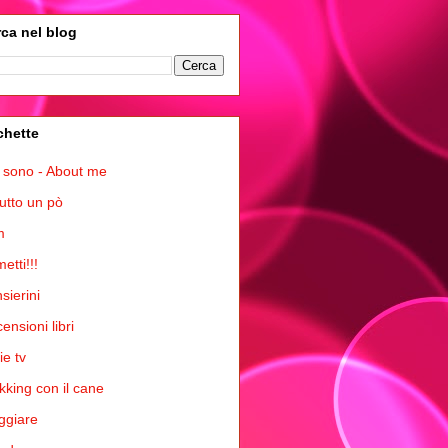
ca nel blog
chette
 sono - About me
tutto un pò
m
etti!!!
sierini
ensioni libri
ie tv
kking con il cane
ggiare