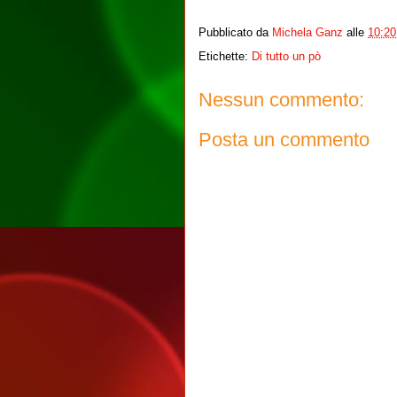
Pubblicato da
Michela Ganz
alle
10:20
Etichette:
Di tutto un pò
Nessun commento:
Posta un commento