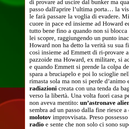
di provare ad uscire dal bunker ma qu
passo
dall'aprire
l’ultima porta… la vi
le farà passare la voglia di evadere. Mi
cuore in pace ed insieme ad Howard 
tutto bene fino a quando non si blocca
lei scopre, raggiungendo un punto inacc
Howard non ha detto la verità su sua f
così insieme ad Emmett di ri-provare a
pazzoide ma Howard, ex militare, si a
e quando Emmett si prende la colpa de
spara a bruciapelo e poi lo scioglie
nel
rimasta sola ma non si perde d’animo 
radiazioni
creata con una tenda da ba
verso la libertà. Una volta fuori casa
non aveva mentito:
un’astronave alie
sembra ad un passo dalla fine riesce a 
molotov
improvvisata. Preso possesso
radio
e sente che non solo ci sono supe