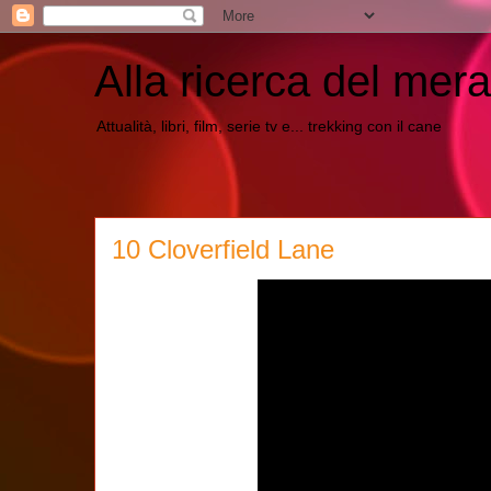
Alla ricerca del mera
Attualità, libri, film, serie tv e... trekking con il cane
10 Cloverfield Lane