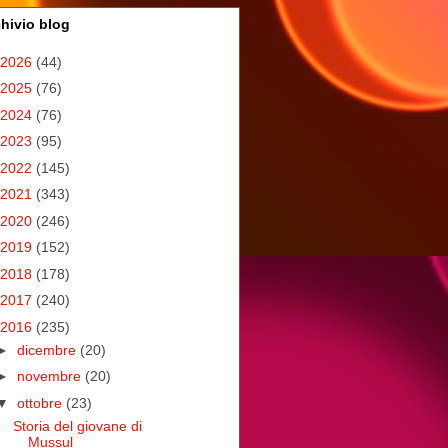
hivio blog
2026
(44)
2025
(76)
2024
(76)
2023
(95)
2022
(145)
2021
(343)
2020
(246)
2019
(152)
2018
(178)
2017
(240)
2016
(235)
►
dicembre
(20)
►
novembre
(20)
▼
ottobre
(23)
Storia del giovane di
Mussul