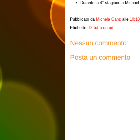
Durante la 4° stagione a Michael 
Pubblicato da
Michela Ganz
alle
10:10
Etichette:
Di tutto un pò
Nessun commento:
Posta un commento