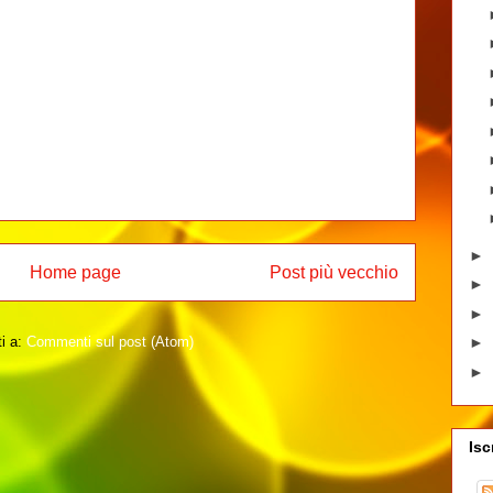
►
Home page
Post più vecchio
►
►
ti a:
Commenti sul post (Atom)
►
►
Isc