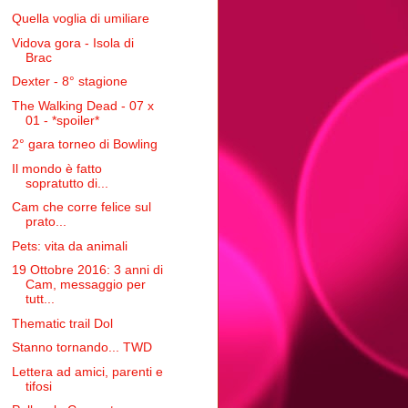
Quella voglia di umiliare
Vidova gora - Isola di
Brac
Dexter - 8° stagione
The Walking Dead - 07 x
01 - *spoiler*
2° gara torneo di Bowling
Il mondo è fatto
sopratutto di...
Cam che corre felice sul
prato...
Pets: vita da animali
19 Ottobre 2016: 3 anni di
Cam, messaggio per
tutt...
Thematic trail Dol
Stanno tornando... TWD
Lettera ad amici, parenti e
tifosi