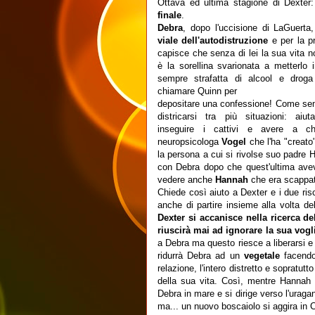
Ottava ed ultima stagione di Dexter
finale
.
Debra
, dopo l'uccisione di LaGuerta
viale dell'autodistruzione
e per la p
capisce che senza di lei la sua vita 
è la sorellina svarionata a metterlo i
sempre strafatta di alcool e drog
chiamare Quinn per
depositare una confessione! Come se
districarsi tra più situazioni: aiut
inseguire i cattivi e avere a c
neuropsicologa
Vogel
che l'ha "creato
la persona a cui si rivolse suo padre H
con Debra dopo che quest'ultima aveva 
vedere anche
Hannah
che era scappata
Chiede così aiuto a Dexter e i due r
anche di partire insieme alla volta del
Dexter si accanisce nella ricerca del
riuscirà mai ad ignorare la sua vogl
a Debra ma questo riesce a liberarsi e
ridurrà Debra ad un
vegetale
facendo
relazione, l'intero distretto e sopratu
della sua vita. Così, mentre Hannah l
Debra in mare e si dirige verso l'uraga
ma... un nuovo boscaiolo si aggira in 