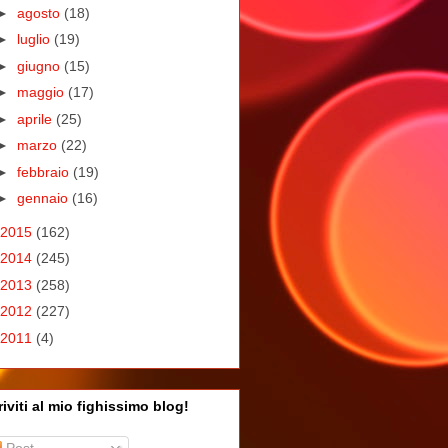
►
agosto
(18)
►
luglio
(19)
►
giugno
(15)
►
maggio
(17)
►
aprile
(25)
►
marzo
(22)
►
febbraio
(19)
►
gennaio
(16)
2015
(162)
2014
(245)
2013
(258)
2012
(227)
2011
(4)
riviti al mio fighissimo blog!