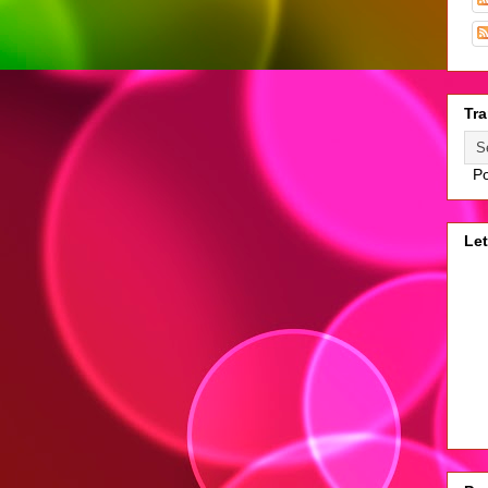
Tra
Po
Let