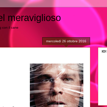
el meraviglioso
ing con il cane
mercoledì 26 ottobre 2016
IO!