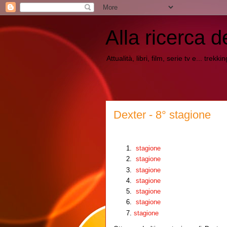
Alla ricerca d
Attualità, libri, film, serie tv e... trekk
Dexter - 8° stagione
stagione
stagione
stagione
stagione
stagione
stagione
stagione