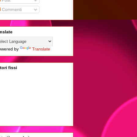
Post
Commenti
nslate
wered by
Translate
tori fissi