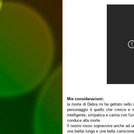
Mie considerazioni:
la morte di Debra mi ha gettato nello 
personaggio è quello che cresce e mi
intelligente, simpatica e carina con l'un
conduce alla morte.
Il nostro rosso sopravvive anche ad u
una barba lunga e una bella camicion