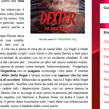
: siamo alla
resa
Cer
, ha imboccato il
rima volta Dexter
non ha senso. Ora
n pericolo: quasi
a arriva anche a
Eti
mpre Dexter deve
en.wikipedia.org
dal sito www.
are sua sorella,
Chi
he fare con la
" e che ora è presa di mira da un serial killer. La Vogel è infatti
Di 
arry quando scoprì i suoi istinti e che aiuta Dexter a fare pace
Fil
tentato di uccidersi con lui in un incidente stradale! Si rifà
 dal carcere per... trovarne un altro nel nuovo violento marito.
Fum
iscoprono di amarsi come sempre, fortissimamente. Progettano
l'
Argentina
ma un
uragano
sconvolge i loro piani. E mentre
Pen
 killer della Vogel
il tempo scorre e
si capisce che lui non
Rec
ia di uccidere
. Abbassata la guardia, lascia il figlio della Vogel
 a spararle. Sembra una ferita da nulla ed invece un imprevisto
Ser
 cadere tutti i depressione: Quinn, con cui aveva ripreso la
tto Dexter che si accorge di aver perso la persona più importante
Tre
o aspetta con Harrison a Buenos Aires, lui butta il corpo di
no. Il giorno dopo troveranno solo i resti della sua imbarcazione
Via
Canada, rosso e barbuto bello come pochi.