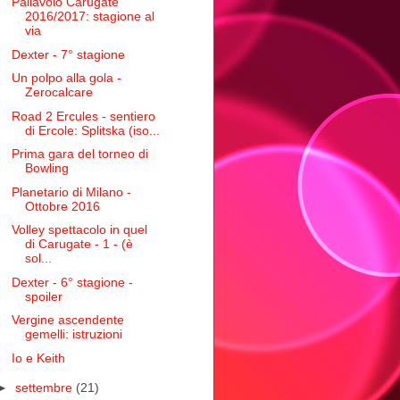
Pallavolo Carugate
2016/2017: stagione al
via
Dexter - 7° stagione
Un polpo alla gola -
Zerocalcare
Road 2 Ercules - sentiero
di Ercole: Splitska (iso...
Prima gara del torneo di
Bowling
Planetario di Milano -
Ottobre 2016
Volley spettacolo in quel
di Carugate - 1 - (è
sol...
Dexter - 6° stagione -
spoiler
Vergine ascendente
gemelli: istruzioni
Io e Keith
►
settembre
(21)