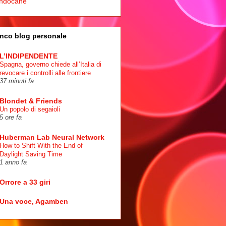
ndocane
nco blog personale
L’INDIPENDENTE
Spagna, governo chiede all’Italia di
revocare i controlli alle frontiere
37 minuti fa
Blondet & Friends
Un popolo di segaioli
5 ore fa
Huberman Lab Neural Network
How to Shift With the End of
Daylight Saving Time
1 anno fa
Orrore a 33 giri
Una voce, Agamben