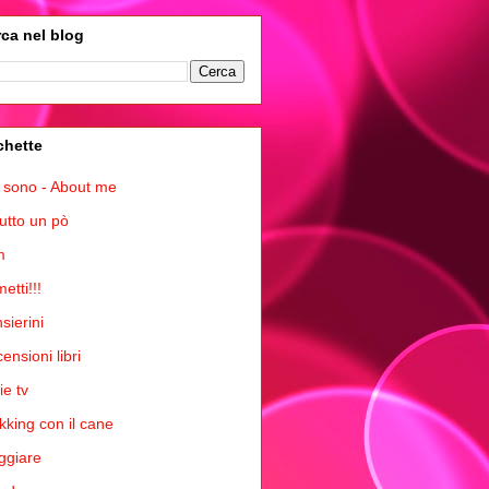
ca nel blog
chette
 sono - About me
tutto un pò
m
etti!!!
sierini
ensioni libri
ie tv
kking con il cane
ggiare