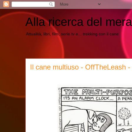
Alla ricerca del mera
Attualità, libri, film, serie tv e... trekking con il cane
Il cane multiuso - OffTheLeash - 