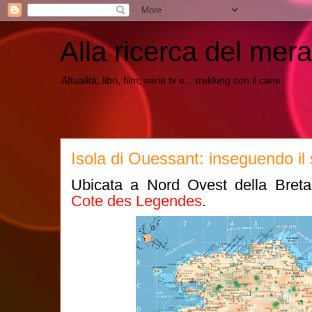
Alla ricerca del mera
Attualità, libri, film, serie tv e... trekking con il cane
Isola di Ouessant: inseguendo il s
Ubicata a Nord Ovest della Bretag
Cote des Legendes
.