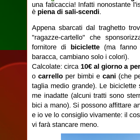
una faticaccia! Infatti nonostante l
è
piena di sali-scendi
.
Appena sbarcati dal traghetto tro
"ragazze-cartello" che sponsori
fornitore di
biciclette
(ma fanno 
baracca, cambiano solo i colori).
Calcolate: circa
10€ al giorno a pe
o
carrello
per bimbi e
cani
(che pe
taglia medio grande). Le biciclett
me inadatte (alcuni tratti sono ster
bici a mano). Si possono affittare 
e io ve lo consiglio vivamente: il co
vi farà stancare meno.