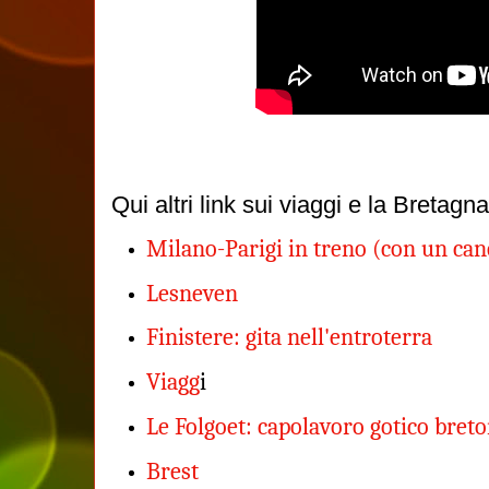
Qui altri link sui viaggi e la Bretagna
Milano-Parigi in treno (con un can
Lesneven
Finistere: gita nell'entroterra
Viagg
i
Le Folgoet: capolavoro gotico bret
Brest