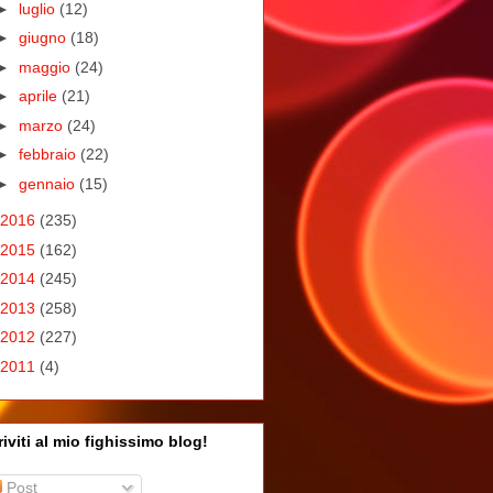
►
luglio
(12)
►
giugno
(18)
►
maggio
(24)
►
aprile
(21)
►
marzo
(24)
►
febbraio
(22)
►
gennaio
(15)
2016
(235)
2015
(162)
2014
(245)
2013
(258)
2012
(227)
2011
(4)
riviti al mio fighissimo blog!
Post