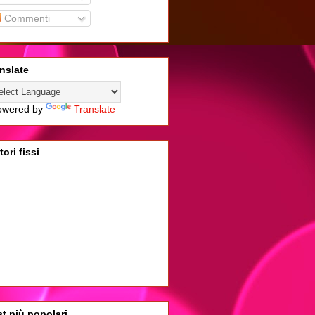
Commenti
nslate
wered by
Translate
tori fissi
t più popolari