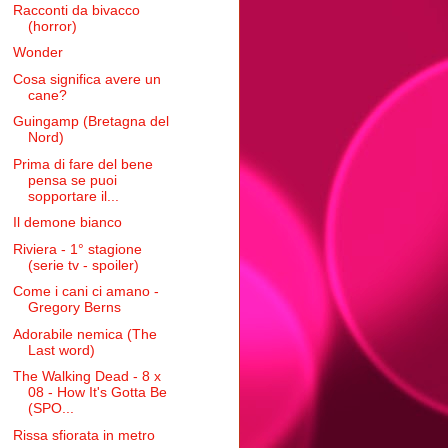
Racconti da bivacco
(horror)
Wonder
Cosa significa avere un
cane?
Guingamp (Bretagna del
Nord)
Prima di fare del bene
pensa se puoi
sopportare il...
Il demone bianco
Riviera - 1° stagione
(serie tv - spoiler)
Come i cani ci amano -
Gregory Berns
Adorabile nemica (The
Last word)
The Walking Dead - 8 x
08 - How It's Gotta Be
(SPO...
Rissa sfiorata in metro