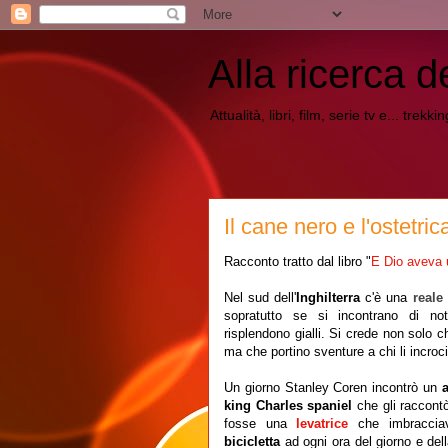
Alla ricerca d
Attualità, libri, film, serie tv e... trekk
Il cane nero e l'ostetric
Racconto tratto dal libro "
E Dio aveva 
Nel sud dell'
Inghilterra
c'è una
reale
sopratutto se si incontrano di no
risplendono gialli. Si crede non solo ch
ma che portino sventure a chi li incroci
Un giorno Stanley Coren incontrò un
a
king Charles spaniel
che gli raccon
fosse una
levatrice
che imbraccia
bicicletta
ad
ogni ora del giorno e del