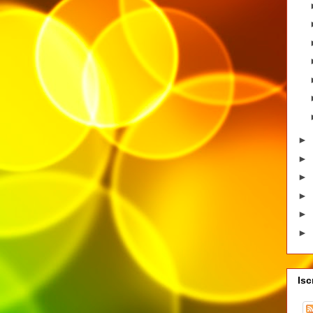
►
►
►
►
►
►
Isc