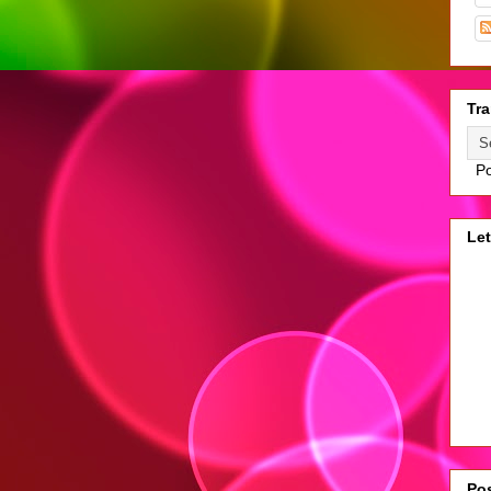
Tra
Po
Let
Pos