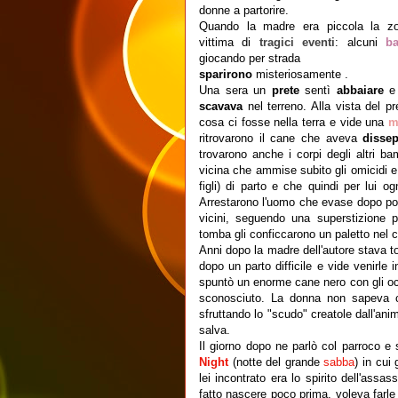
donne a partorire.
Quando la madre era piccola la z
vittima di
tragici eventi
: alcuni
b
giocando per strada
sparirono
misteriosamente .
Una sera un
prete
sentì
abbaiare
e
scavava
nel terreno. Alla vista del p
cosa ci fosse nella terra e vide una
m
ritrovarono il cane che aveva
disse
trovarono anche i corpi degli altri b
vicina che ammise subito gli omicidi 
figli) di parto e che quindi per lui 
Arrestarono l'uomo che evase dopo p
vicini, seguendo una superstizione po
tomba gli conficcarono un paletto nel 
Anni dopo la madre dell'autore stava to
dopo un parto difficile e vide venirle
spuntò un enorme cane nero con gli occh
sconosciuto. La donna non sapeva 
sfruttando lo "scudo" creatole dall'an
salva.
Il giorno dopo ne parlò col parroco e
Night
(notte del grande
sabba
) in cui
lei incontrato era lo spirito dell'ass
fatto nascere poco prima, voleva farle