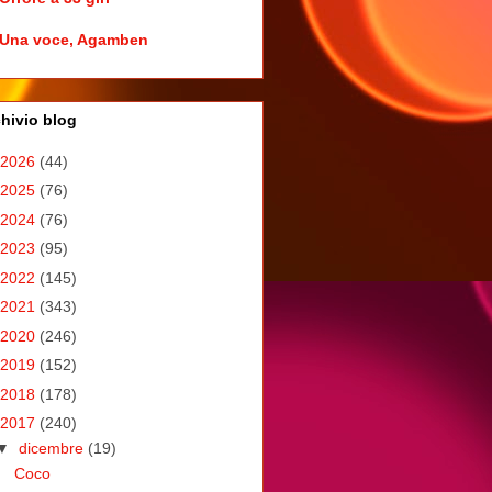
Una voce, Agamben
hivio blog
2026
(44)
2025
(76)
2024
(76)
2023
(95)
2022
(145)
2021
(343)
2020
(246)
2019
(152)
2018
(178)
2017
(240)
▼
dicembre
(19)
Coco