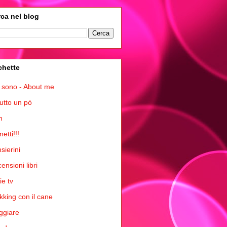
ca nel blog
chette
 sono - About me
tutto un pò
m
etti!!!
sierini
ensioni libri
ie tv
kking con il cane
ggiare