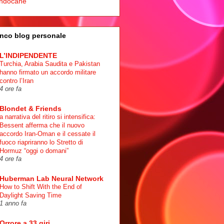
ndocane
nco blog personale
L’INDIPENDENTE
Turchia, Arabia Saudita e Pakistan
hanno firmato un accordo militare
contro l’Iran
4 ore fa
Blondet & Friends
a narrativa del ritiro si intensifica:
Bessent afferma che il nuovo
accordo Iran-Oman e il cessate il
fuoco riapriranno lo Stretto di
Hormuz “oggi o domani”
4 ore fa
Huberman Lab Neural Network
How to Shift With the End of
Daylight Saving Time
1 anno fa
Orrore a 33 giri