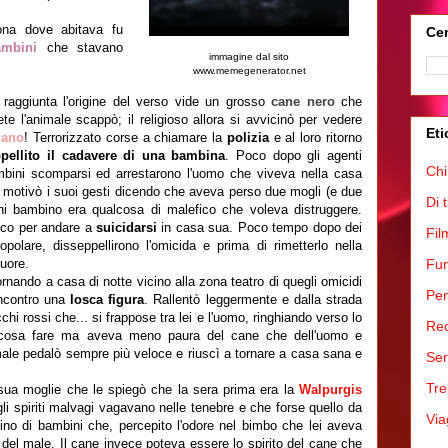
ona dove abitava fu
Cer
ambini
che stavano
immagine dal sito
www.memegenerator.net
 raggiunta l'origine del verso vide un grosso
cane nero
che
rete l'animale scappò; il religioso allora si avvicinò per vedere
Eti
ano
! Terrorizzato corse a chiamare la
polizia
e al loro ritorno
ppellito il cadavere di una bambina
. Poco dopo gli agenti
Chi
ambini scomparsi ed arrestarono l'uomo che viveva nella casa
e motivò i suoi gesti dicendo che aveva perso due mogli (e due
Di 
ogni bambino era qualcosa di malefico che voleva distruggere.
oco per andare a
suicidarsi
in casa sua. Poco tempo dopo dei
Fil
polare, disseppellirono l'omicida e prima di rimetterlo nella
cuore.
Fum
rnando a casa di notte vicino alla zona teatro di quegli omicidi
Pen
 incontro una
losca figura
. Rallentò leggermente e dalla strada
i rossi che... si frappose tra lei e l'uomo, ringhiando verso lo
Rec
cosa fare ma aveva meno paura del cane che dell'uomo e
imale pedalò sempre più veloce e riuscì a tornare a casa sana e
Ser
Tre
 sua moglie che le spiegò che la sera prima era la
Walpurgis
 gli spiriti malvagi vagavano nelle tenebre e che forse quello da
Via
assino di bambini che, percepito l'odore nel bimbo che lei aveva
 del male. Il cane invece poteva essere lo spirito del cane che