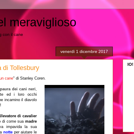
el meraviglioso
ing con il cane
venerdì 1 dicembre 2017
IO!
a di Tollesbury
un cane
" di Stanley Coren.
 paura dei cani neri
,
tte ed i loro occhi
e incarnino il diavolo
!
llevatore di cavalier
tò di come sua
madre
va impavida la sua
la
notte
per aiutare le