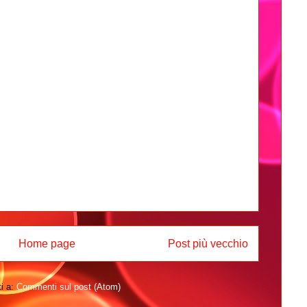
Home page
Post più vecchio
ti a:
Commenti sul post (Atom)