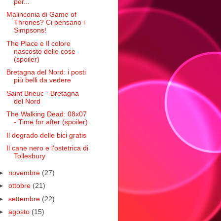
per...
Malinconia di Game of
Thrones? Ci pensano i
Simpsons!
The Place e Il colore
nascosto delle cose
(spoiler)
Bretagna del Nord: i posti
più belli da vedere
Saint Brieuc - Bretagna
del Nord
The Walking Dead: 08x07
- Time for after (spoiler)
Il degrado delle bici gratis
Il cane nero e l'ostetrica di
Tollesbury
►
novembre
(27)
►
ottobre
(21)
►
settembre
(22)
►
agosto
(15)