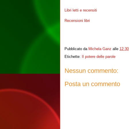
Libri letti e recensiti
Recensioni libri
Pubblicato da
Michela Ganz
alle
12:30
Etichette:
Il potere delle parole
Nessun commento:
Posta un commento