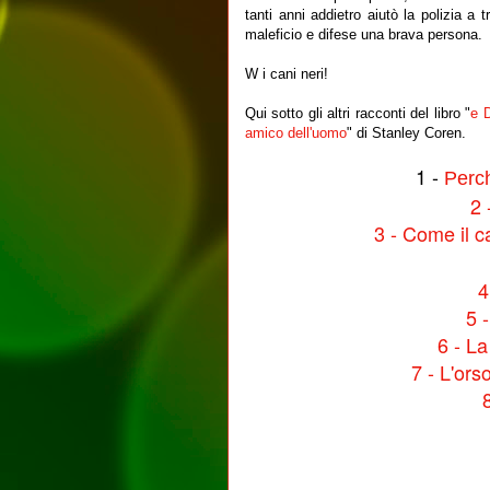
tanti anni addietro aiutò la polizia a 
maleficio e difese una brava persona.
W i cani neri!
Qui sotto gli altri racconti del libro "
e D
amico dell'uomo
" di Stanley Coren.
1 -
Perc
2 
3 - Come il c
4
5 
6 - La
7 - L'ors