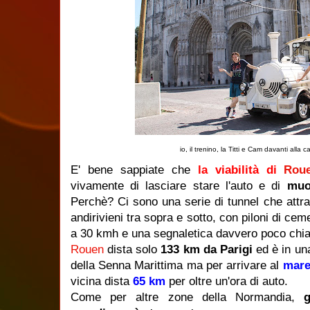
io, il trenino, la Titti e Cam davanti alla
E' bene sappiate che
la viabilità di
Rou
vivamente di lasciare stare l'auto e di
muo
Perchè? Ci sono una serie di tunnel che attra
andirivieni tra sopra e sotto, con piloni di ce
a 30 kmh e una segnaletica davvero poco chia
Rouen
dista solo
133 km da Parigi
ed è in un
della Senna Marittima ma per arrivare al
mar
vicina dista
65 km
per oltre un'ora di auto.
Come per altre zone della Normandia,
g