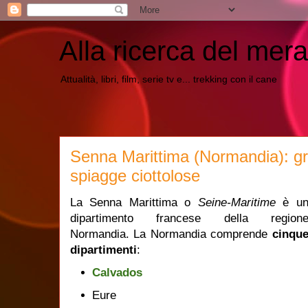
Alla ricerca del mera
Attualità, libri, film, serie tv e... trekking con il cane
Senna Marittima (Normandia): gr
spiagge ciottolose
La Senna Marittima o
Seine-Maritime
è u
dipartimento francese della region
Normandia. La Normandia comprende
cinqu
dipartimenti
:
Calvados
Eure