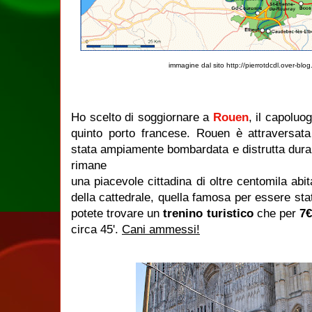
immagine dal sito http://pierrotdcdl.over-bl
Ho scelto di soggiornare a
Rouen
, il capoluo
quinto porto francese. Rouen è attraversat
stata ampiamente bombardata e distrutta dur
rimane
una piacevole cittadina di oltre centomila abita
della cattedrale, quella famosa per essere sta
potete trovare un
trenino turistico
che per
7
circa 45'.
Cani ammessi!