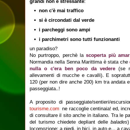
grandi non è stressante
:
non c'è mai traffico
si è circondati dal verde
i parcheggi sono ampi
i parchimetri sono tutti funzionanti
un paradiso?
No purtroppo, perchè la
scoperta più amar
Normandia nella Senna Marittima è stata che
nulla o c'era ben poco da vedere
(se no
allevamenti di mucche e cavalli). E sopratut
120 (per non dire anche 200) km tra andata e 
passeggiata..!
A proposito di passeggiate/sentieri/escursio
tourisme.com
ne raccoglie centinaia! ed, incre
di consultare il sito anche in italiano. Tra le p
del turismo chiedete depliant delle
balades
)
locomozione: a piedi, in bici, in auto e... a cava