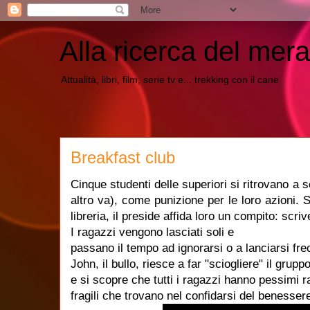
Alla ricerca del mera
Attualità, libri, film, serie tv e... trekking con il cane
Breakfast club
Cinque studenti delle superiori si ritrovano a
altro va), come punizione per le loro azioni. S
libreria, il preside affida loro un compito: scr
I ragazzi vengono lasciati soli e
passano il tempo ad ignorarsi o a lanciarsi fre
John, il bullo, riesce a far "sciogliere" il gru
e si scopre che tutti i ragazzi hanno pessimi r
fragili che trovano nel confidarsi del benessere