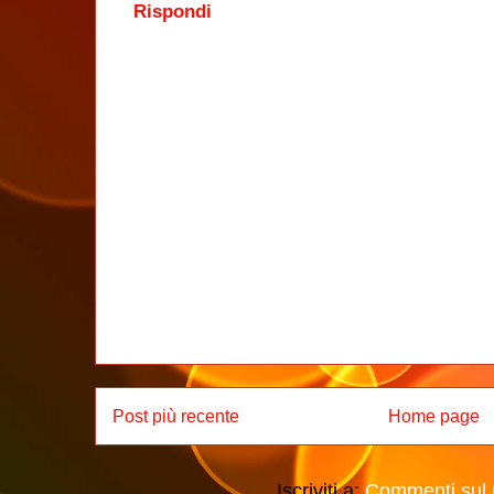
Rispondi
Post più recente
Home page
Iscriviti a:
Commenti sul 