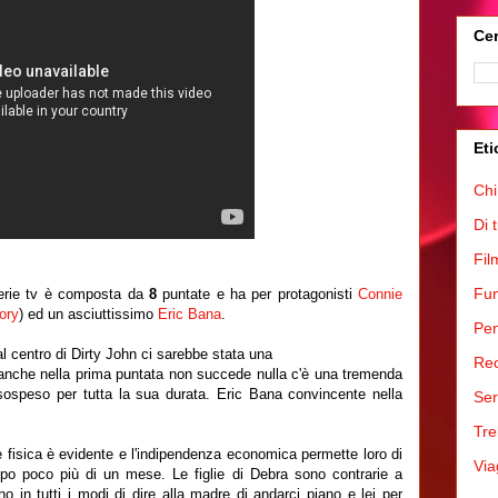
Cer
Eti
Chi
Di 
Fil
Fum
serie tv è composta da
8
puntate e ha per protagonisti
Connie
ory
) ed un asciuttissimo
Eric Bana
.
Pen
l centro di Dirty John ci sarebbe stata una
Rec
anche nella prima puntata non succede nulla c'è una tremenda
sospeso per tutta la sua durata. Eric Bana convincente nella
Ser
Tre
e fisica è evidente e l'indipendenza economica permette loro di
Via
opo poco più di un mese. Le figlie di Debra sono contrarie a
 in tutti i modi di dire alla madre di andarci piano e lei per