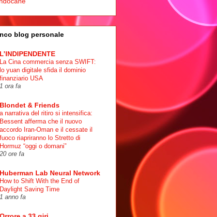
ndocane
nco blog personale
L’INDIPENDENTE
La Cina commercia senza SWIFT:
lo yuan digitale sfida il dominio
finanziario USA
1 ora fa
Blondet & Friends
a narrativa del ritiro si intensifica:
Bessent afferma che il nuovo
accordo Iran-Oman e il cessate il
fuoco riapriranno lo Stretto di
Hormuz “oggi o domani”
20 ore fa
Huberman Lab Neural Network
How to Shift With the End of
Daylight Saving Time
1 anno fa
Orrore a 33 giri