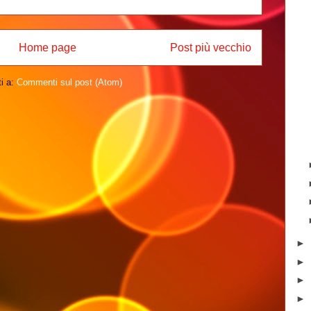
Home page
Post più vecchio
ti a:
Commenti sul post (Atom)
►
►
►
►