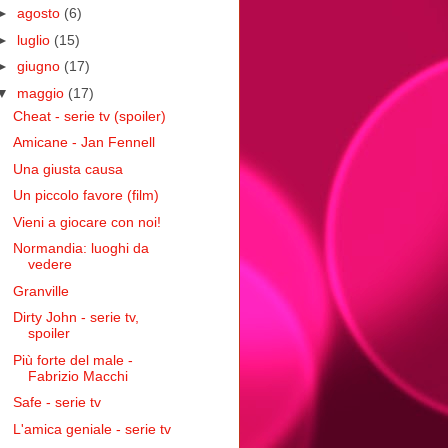
►
agosto
(6)
►
luglio
(15)
►
giugno
(17)
▼
maggio
(17)
Cheat - serie tv (spoiler)
Amicane - Jan Fennell
Una giusta causa
Un piccolo favore (film)
Vieni a giocare con noi!
Normandia: luoghi da
vedere
Granville
Dirty John - serie tv,
spoiler
Più forte del male -
Fabrizio Macchi
Safe - serie tv
L'amica geniale - serie tv