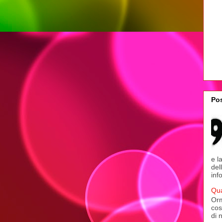
Pos
e l
del
inf
Qua
Orm
cos
di 