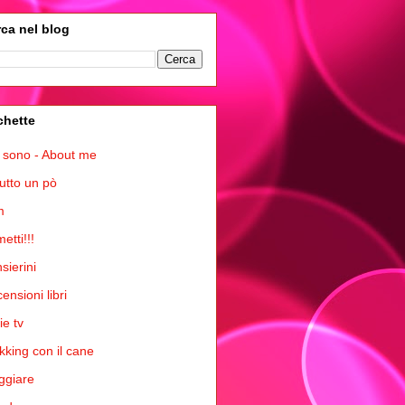
ca nel blog
chette
 sono - About me
tutto un pò
m
etti!!!
sierini
ensioni libri
ie tv
kking con il cane
ggiare