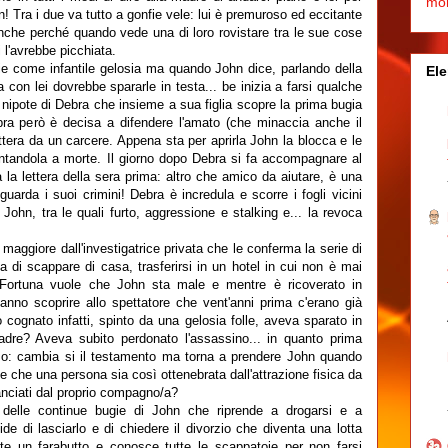
mo
n! Tra i due va tutto a gonfie vele: lui è premuroso ed eccitante
che perché quando vede una di loro rovistare tra le sue cose
 l'avrebbe picchiata.
iglie come infantile gelosia ma quando John dice, parlando della
Ele
 con lei dovrebbe spararle in testa... be inizia a farsi qualche
ipote di Debra che insieme a sua figlia scopre la prima bugia
bra però è decisa a difendere l'amato (che minaccia anche il
ttera da un carcere. Appena sta per aprirla John la blocca e le
ntandola a morte. Il giorno dopo Debra si fa accompagnare al
la lettera della sera prima: altro che amico da aiutare, è una
guarda i suoi crimini! Debra è incredula e scorre i fogli vicini
ohn, tra le quali furto, aggressione e stalking e... la revoca
maggiore dall'investigatrice privata che le conferma la serie di
 di scappare di casa, trasferirsi in un hotel in cui non è mai
. Fortuna vuole che John sta male e mentre è ricoverato in
nno scoprire allo spettatore che vent'anni prima c'erano già
uo cognato infatti, spinto da una gelosia folle, aveva sparato in
adre? Aveva subito perdonato l'assassino... in quanto prima
so: cambia si il testamento ma torna a prendere John quando
e che una persona sia così ottenebrata dall'attrazione fisica da
anciati dal proprio compagno/a?
delle continue bugie di John che riprende a drogarsi e a
ide di lasciarlo e di chiedere il divorzio che diventa una lotta
e un farabutto e conosce tutte le scappatoie per non farsi