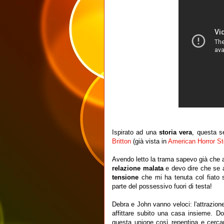
Ispirato ad una
storia vera
, questa 
Britton
(già vista in
American Horror St
Avendo letto la trama sapevo già che a
relazione malata
e devo dire che se 
tensione
che mi ha tenuta col fiato 
parte del possessivo fuori di testa!
Debra e John vanno veloci: l'attrazion
affittare subito una casa insieme. D
questa unione così repentina e cercano