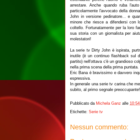
arrestare. Anche quando ruba l'aut
particolarmente l'avvocato della donn
John in versione pedinatore... e quan
minore che riesce a difendersi con lo
coltello. Fortunatamente per la loro f
sua storia con un giornalista per aiut
molestatori!
La serie tv Dirty John è ispirata, pur
inutile (è un continuo flashback sul
partito) nell'ottava c'è un grandioso co
nella prima scena della prima puntata.
Eric Bana è bravissimo e davvero inqui
espressiva.
In generale una serie tv carina che me
subito, al primo segnale preoccupante!
Pubblicato da
Michela Ganz
alle
10:54
Etichette:
Serie tv
Nessun commento: