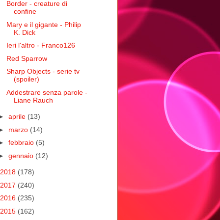
Border - creature di
confine
Mary e il gigante - Philip
K. Dick
Ieri l'altro - Franco126
Red Sparrow
Sharp Objects - serie tv
(spoiler)
Addestrare senza parole -
Liane Rauch
►
aprile
(13)
►
marzo
(14)
►
febbraio
(5)
►
gennaio
(12)
2018
(178)
2017
(240)
2016
(235)
2015
(162)