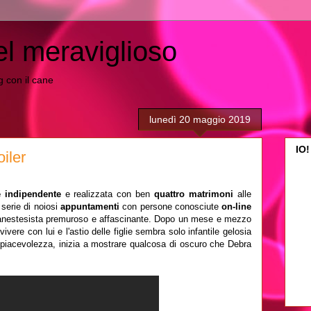
el meraviglioso
ing con il cane
lunedì 20 maggio 2019
IO!
oiler
 indipendente
e realizzata con ben
quattro matrimoni
alle
serie di noiosi
appuntamenti
con persone conosciute
on-line
anestesista premuroso e affascinante. Dopo un mese e mezzo
vere con lui e l'astio delle figlie sembra solo infantile gelosia
 piacevolezza, inizia a mostrare qualcosa di oscuro che Debra