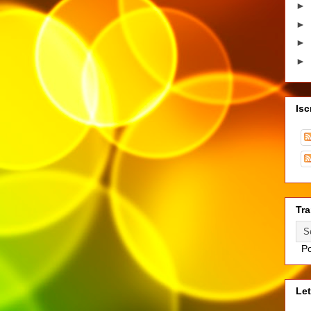
►
►
►
►
Isc
Tra
Po
Let