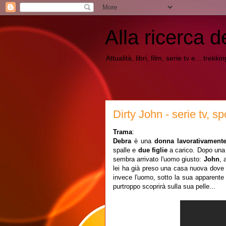
Alla ricerca d
Attualità, libri, film, serie tv e... trekk
Dirty John - serie tv, sp
Trama
:
Debra
è una
donna lavorativamente
spalle e
due figlie
a carico. Dopo una 
sembra arrivato l'uomo giusto:
John
, 
lei ha già preso una casa nuova dove vi
invece l'uomo, sotto la sua apparente
purtroppo scoprirà sulla sua pelle...