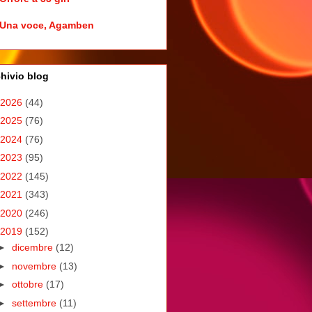
Una voce, Agamben
hivio blog
2026
(44)
2025
(76)
2024
(76)
2023
(95)
2022
(145)
2021
(343)
2020
(246)
2019
(152)
►
dicembre
(12)
►
novembre
(13)
►
ottobre
(17)
►
settembre
(11)