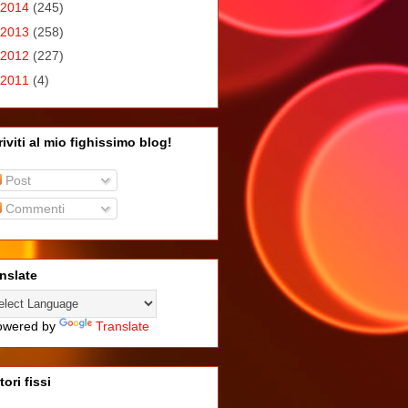
2014
(245)
2013
(258)
2012
(227)
2011
(4)
riviti al mio fighissimo blog!
Post
Commenti
nslate
wered by
Translate
tori fissi