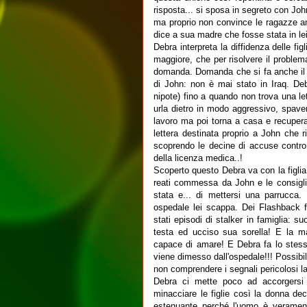
risposta... si sposa in segreto con Joh
ma proprio non convince le ragazze an
dice a sua madre che fosse stata in lei
Debra interpreta la diffidenza delle f
maggiore, che per risolvere il problema
domanda. Domanda che si fa anche il n
di John: non è mai stato in Iraq. De
nipote) fino a quando non trova una le
urla dietro in modo aggressivo, spave
lavoro ma poi torna a casa e recupera 
lettera destinata proprio a John che ri
scoprendo le decine di accuse contro J
della licenza medica..!
Scoperto questo Debra va con la figlia 
reati commessa da John e le consiglia
stata e... di mettersi una parrucca
ospedale lei scappa. Dei Flashback fa
stati episodi di stalker in famiglia: s
testa ed ucciso sua sorella! E la m
capace di amare! E Debra fa lo stes
viene dimesso dall'ospedale!!! Possibil
non comprendere i segnali pericolosi l
Debra ci mette poco ad accorgersi 
minacciare le figlie così la donna dec
estenuante perché l'uomo è verament