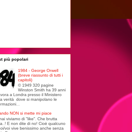
t più popolari
1984 - George Orwell
(breve riassunto di tutti i
capitoli)
© 1949 320 pagine
Winston Smith ha 39 anni
avora a Londra presso il Ministero
la verità dove si manipolano le
ormazioni...
ndo NON si mette mi piace
ai viviamo di "like". Che brutta
a..! E non dite di no! Cioè qualcuno
noi/voi vive benissimo anche senza