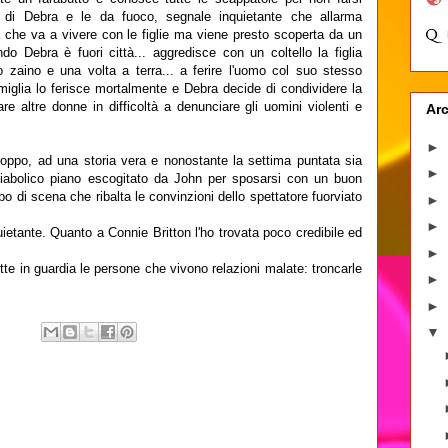
o di Debra e le da fuoco, segnale inquietante che allarma
a che va a vivere con le figlie ma viene presto scoperta da un
do Debra è fuori città... aggredisce con un coltello la figlia
 zaino e una volta a terra... a ferire l'uomo col suo stesso
amiglia lo ferisce mortalmente e Debra decide di condividere la
are altre donne in difficoltà a denunciare gli uomini violenti e
Arc
►
troppo, ad una storia vera e nonostante la settima puntata sia
►
 diabolico piano escogitato da John per sposarsi con un buon
lpo di scena che ribalta le convinzioni dello spettatore fuorviato
►
►
etante. Quanto a Connie Britton l'ho trovata poco credibile ed
►
tte in guardia le persone che vivono relazioni malate: troncarle
►
►
▼