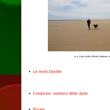
io e Cam nelle infinite distese
Le mont Doville
Creances: sentiero delle dune
Rouen