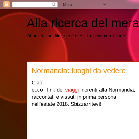
Alla ricerca del mera
Attualità, libri, film, serie tv e... trekking con il cane
Normandia: luoghi da vedere
Ciao,
ecco i link dei
viaggi
inerenti alla Normandia,
raccontati e vissuti in prima persona
nell'estate 2018. Sbizzarritevi!