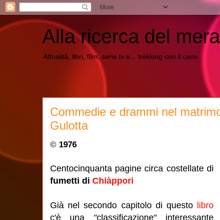
Alla ricerca del mera
Attualità, libri, film, serie tv e... trekking con il cane
Commedie e drammi nel matrimo
Gulotta
©
1976
Centocinquanta pagine circa costellate di
fumetti di
Chiàppori
Già nel secondo capitolo di questo
libro
c'è una "classificazione" interessante