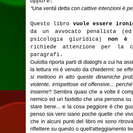
Oppure:
"Una verità detta con cattive intenzioni è pe
Questo libro
vuole essere ironi
da un avvocato penalista (ed
psicologia giuridica)
non è 
richiede attenzione per la c
paragrafi.
Gulotta riporta parti di dialoghi a cui ha a
la lettura mi è venuto da chiedermi:
se eff
si mettono in atto queste dinamiche probl
violente, irrispettose ed offensive... perch
insieme
? Sembra quasi che a volte il comp
nemico ed un fastidio che una persona su 
stare bene... e la cosa peggiore è che gu
penso sia vero siano poche quelle che viv
che in alcuni punti del libro mi sono ritro
riflettere su questo o quell'atteggiamento t