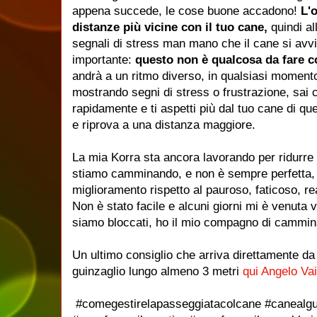
appena succede, le cose buone accadono!
L'o
distanze più vicine con il tuo cane,
quindi al
segnali di stress man mano che il cane si avv
importante:
questo non è qualcosa da fare c
andrà a un ritmo diverso, in qualsiasi momento
mostrando segni di stress o frustrazione, sai 
rapidamente e ti aspetti più dal tuo cane di que
e riprova a una distanza maggiore.
La mia Korra sta ancora lavorando per ridurre
stiamo camminando, e non è sempre perfetta,
miglioramento rispetto al pauroso, faticoso, r
Non è stato facile e alcuni giorni mi è venuta 
siamo bloccati, ho il mio compagno di cammina
Un ultimo consiglio che arriva direttamente 
guinzaglio lungo almeno 3 metri
qui Angelo Va
#comegestirelapasseggiatacolcane #canealgui