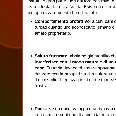
limitati, in gran parte fuori dal loro controllo, e
testa a testa, faccia a faccia.
Esistono diversi
non apprezzare questo tipo di saluto:
Comportamento protettivo
: alcuni cani 
turbati quando uno sconosciuto (umano o c
amato proprietario.
Saluto frustrato
: abbiamo già stabilito c
interferisce con il modo naturale di un 
cane
.
Tuttavia, invece di essere spaventat
davvero con la prospettiva di salutare un 
il guinzaglio!
Il guinzaglio si mette in mez
frustrati!
Paura
: se un cane sviluppa una risposta di
può causare ogni tipo di angoscia durante