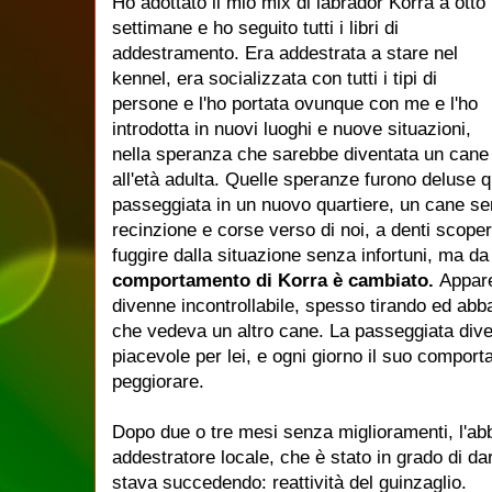
Ho adottato il mio mix di labrador Korra a otto
settimane e ho seguito tutti i libri di
addestramento. Era addestrata a stare nel
kennel, era socializzata con tutti i tipi di
persone e l'ho portata ovunque con me e l'ho
introdotta in nuovi luoghi e
nuove situazioni,
nella speranza che sarebbe diventata un cane 
all'età adulta.
Quelle speranze furono deluse q
passeggiata in un nuovo quartiere, un cane se
recinzione e corse verso di noi, a denti scoper
fuggire dalla situazione senza infortuni, ma d
comportamento di Korra è cambiato.
Appare
divenne incontrollabile, spesso tirando ed abba
che vedeva un altro cane.
La passeggiata
div
piacevole per lei, e ogni giorno il suo compo
peggiorare.
Dopo due o tre mesi senza miglioramenti, l'ab
addestratore locale, che è stato in grado di da
stava succedendo: reattività del guinzaglio.