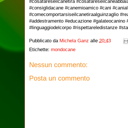
#cosafareseilcanetira #cosafareseilcaneabbai
#consiglidacane #canemioamico #cani #canialg
#comecomportarsiseilcanetiraalguinzaglio #rea
#addestramento #educazione #galateocanino 
#linguaggiodelcorpo #rispettareledistanze #s
Pubblicato da
Michela Ganz
alle
20:43
Etichette:
mondocane
Nessun commento:
Posta un commento