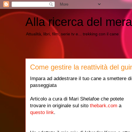
Alla ricerca del mera
Attualità, libri, film, serie tv e... trekking con il cane
Come gestire la reattività del gui
Impara ad addestrare il tuo cane a smettere di
passeggiata
Articolo a cura di Mari Shelafoe che potete
trovare in originale sul sito
thebark.com
a
questo link
.