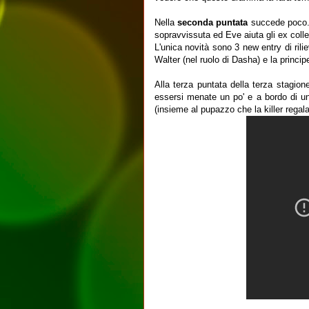
Nella
seconda puntata
succede poco. 
sopravvissuta ed Eve aiuta gli ex coll
L'unica novità sono 3 new entry di rili
Walter (nel ruolo di Dasha) e la princi
Alla terza puntata della terza stagio
essersi menate un po' e a bordo di u
(insieme al pupazzo che la killer regala