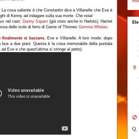
mo
La cosa saliente è che Constantin dice a Villanelle che Eve è
eghi di Kenny ad indagare sulla sua morte. Che noia!
evo nel cast:
Danny Sapani
(già visto anche in Harlots), Harriet
Ele
pessa delle isole di ferro di Game of Thrones
Gemma Whelan
.
ne
finalmente si baciano
, Eve e Villanelle. A loro modo: dopo
n bus a due piani. Questa è la cosa memorabile della puntata
 ad Eve e che quest'ultima si stringe al petto).