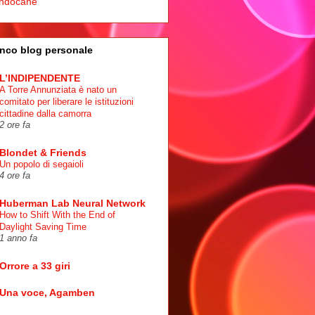
ndocane
nco blog personale
L’INDIPENDENTE
A Torre Annunziata è nato un
comitato per liberare le istituzioni
cittadine dalla camorra
2 ore fa
Blondet & Friends
Un popolo di segaioli
4 ore fa
Huberman Lab Neural Network
How to Shift With the End of
Daylight Saving Time
1 anno fa
Orrore a 33 giri
Una voce, Agamben