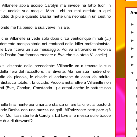
 Villanelle abbia ucciso Carolyn ma invece ha fatto fuori in
nelle uccide sua moglie. Mah... chi ha mai creduto a quel
Arc
tidito di più è quando Dasha mette una neonata in un cestino
►
condo me ha perso la sua verve iniziale.
►
che Villanelle si vede solo dopo circa venticinque minuti (...)
►
damente manipolatorio nei confronti della killer professionista:
►
e Eve riceva un suo messaggio. Poi va a trovarlo in Polonia
 da Dasha (ma faranno credere a Eve che sia stata Villanelle).
►
►
 si discosta dalla precedente: Villanelle va a trovare la sua
della fiera del raccolto e... si diverte. Ma non sua madre che,
▼
ofio da piccola, le chiede di andarsene da casa da adulta.
istacco totale... la uccide. Piccola nota: oltre a Villanelle non
oti (Eve, Carolyn, Constantin...) e ormai anche le battute non
elle finalmente più umana e stanca di fare la killer: al posto di
ende Dasha con una mazza da golf. All'orizzonte però pare già
uori Mo, l'assistente di Carolyn. Ed Eve si è messa sulle tracce
 due di ritrovarsi?