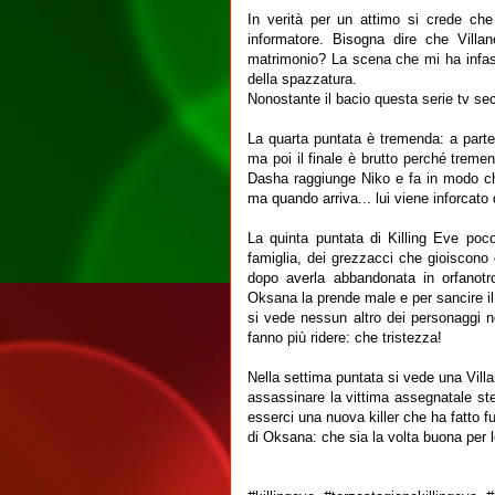
In verità per un attimo si crede che
informatore. Bisogna dire che Villa
matrimonio? La scena che mi ha infas
della spazzatura.
Nonostante il bacio questa serie tv se
La quarta puntata è tremenda: a parte 
ma poi il finale è brutto perché tremen
Dasha raggiunge Niko e fa in modo ch
ma quando arriva... lui viene inforcato
La quinta puntata di Killing Eve poco
famiglia, dei grezzacci che gioiscono 
dopo averla abbandonata in orfanotr
Oksana la prende male e per sancire il d
si vede nessun altro dei personaggi n
fanno più ridere: che tristezza!
Nella settima puntata si vede una Villan
assassinare la vittima assegnatale st
esserci una nuova killer che ha fatto f
di Oksana: che sia la volta buona per le