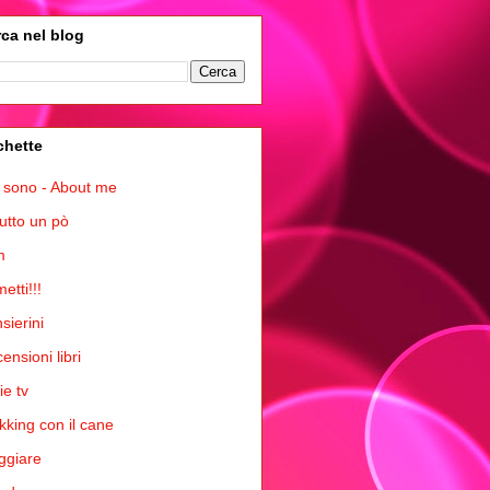
ca nel blog
chette
 sono - About me
tutto un pò
m
etti!!!
sierini
ensioni libri
ie tv
kking con il cane
ggiare