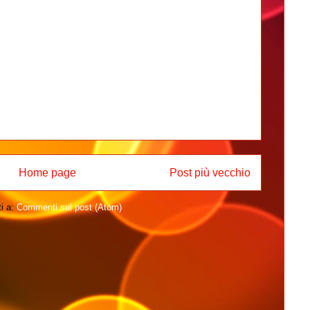
Home page
Post più vecchio
ti a:
Commenti sul post (Atom)