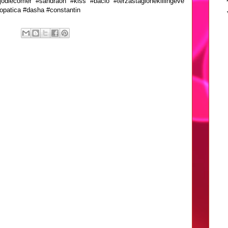
 #jodiecomer #sandraoh #kiss #bacio #terzastagionekillingeve
icopatica #dasha #constantin