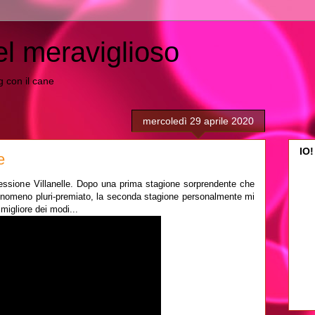
el meraviglioso
ing con il cane
mercoledì 29 aprile 2020
IO!
e
rofessione Villanelle. Dopo una prima stagione sorprendente che
fenomeno pluri-premiato, la seconda stagione personalmente mi
migliore dei modi...