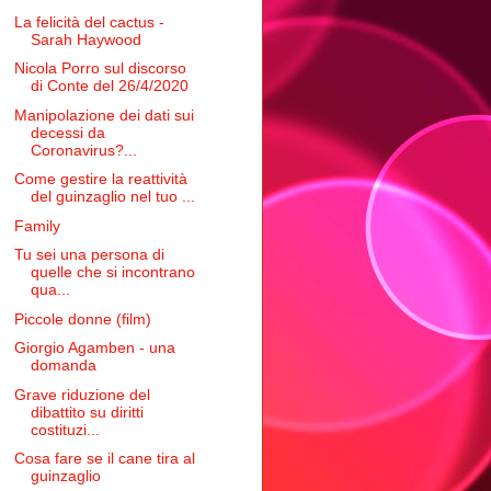
La felicità del cactus -
Sarah Haywood
Nicola Porro sul discorso
di Conte del 26/4/2020
Manipolazione dei dati sui
decessi da
Coronavirus?...
Come gestire la reattività
del guinzaglio nel tuo ...
Family
Tu sei una persona di
quelle che si incontrano
qua...
Piccole donne (film)
Giorgio Agamben - una
domanda
Grave riduzione del
dibattito su diritti
costituzi...
Cosa fare se il cane tira al
guinzaglio