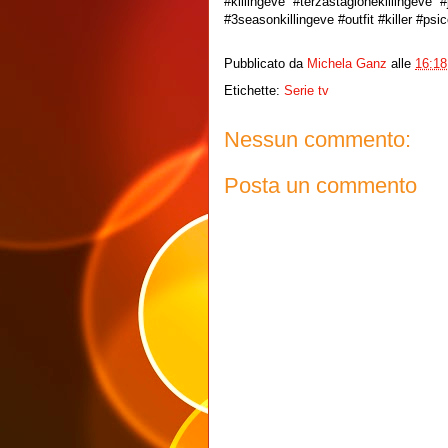
#killingeve #terzastagionekillingeve
#3seasonkillingeve #outfit #killer #ps
Pubblicato da
Michela Ganz
alle
16:18
Etichette:
Serie tv
Nessun commento:
Posta un commento