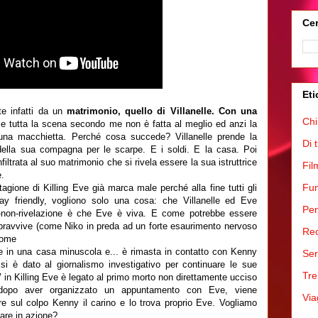
Cer
Eti
te infatti da un
matrimonio, quello di Villanelle. Con una
Chi
le tutta la scena secondo me non è fatta al meglio ed anzi la
una macchietta. Perché cosa succede? Villanelle prende la
Di 
della sua compagna per le scarpe. E i soldi. E la casa. Poi
nfiltrata al suo matrimonio che si rivela essere la sua istruttrice
Fil
.
Fum
tagione di Killing Eve già marca male perché alla fine tutti gli
gay friendly, vogliono solo una cosa: che Villanelle ed Eve
Pen
ne-non-rivelazione è che Eve è viva. E come potrebbe essere
opravvive (come Niko in preda ad un forte esaurimento nervoso
Rec
 come
vive in una casa minuscola e... è rimasta in contatto con Kenny
Ser
i è dato al giornalismo investigativo per continuare le sue
Tre
" in Killing Eve è legato al primo morto non direttamente ucciso
o dopo aver organizzato un appuntamento con Eve, viene
Via
e sul colpo Kenny il carino e lo trova proprio Eve. Vogliamo
are in azione?