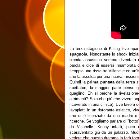
La terza stagione di Killing Eve ripar
spagnola.
Nonostante lo shock inizia
bionda assassina sembra diventata 
parola e dice di essersi innamorata 
scoppia una rissa tra Villanelle ed un'i
che la assolda per una nuova missione
Quindi la
prima puntata
della terza s
spettatori, la maggior parte penso 
quaglino. Eh si perché la rivelazio
altrimenti? Solo che più che vivere s
ricoverato in una clinica). Eve lavora
lavapiatti in un ristorante asiatico, 
che si è licenziato da sua madre e s
ricerche. Se vogliamo parlare di "botto
da Villanelle: Kenny infatti, poc
scaraventato giù da un palazzo. Muor
vedere che questo dramma la farà torn