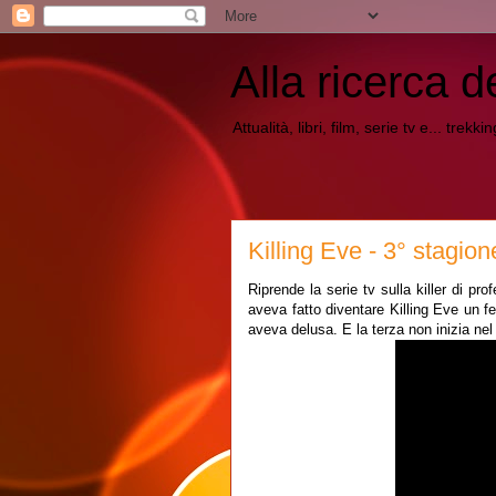
Alla ricerca d
Attualità, libri, film, serie tv e... trekk
Killing Eve - 3° stagion
Riprende la serie tv sulla killer di p
aveva fatto diventare Killing Eve un 
aveva delusa. E la terza non inizia nel 