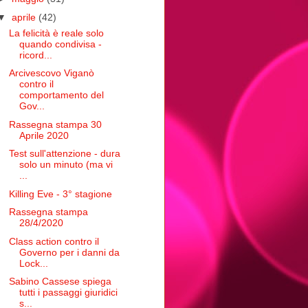
▼
aprile
(42)
La felicità è reale solo
quando condivisa -
ricord...
Arcivescovo Viganò
contro il
comportamento del
Gov...
Rassegna stampa 30
Aprile 2020
Test sull'attenzione - dura
solo un minuto (ma vi
...
Killing Eve - 3° stagione
Rassegna stampa
28/4/2020
Class action contro il
Governo per i danni da
Lock...
Sabino Cassese spiega
tutti i passaggi giuridici
s...