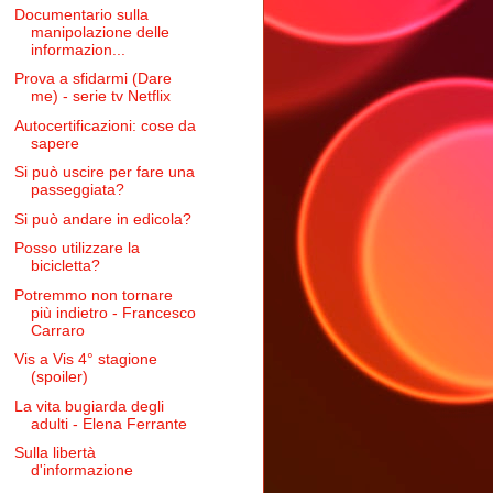
Documentario sulla
manipolazione delle
informazion...
Prova a sfidarmi (Dare
me) - serie tv Netflix
Autocertificazioni: cose da
sapere
Si può uscire per fare una
passeggiata?
Si può andare in edicola?
Posso utilizzare la
bicicletta?
Potremmo non tornare
più indietro - Francesco
Carraro
Vis a Vis 4° stagione
(spoiler)
La vita bugiarda degli
adulti - Elena Ferrante
Sulla libertà
d'informazione