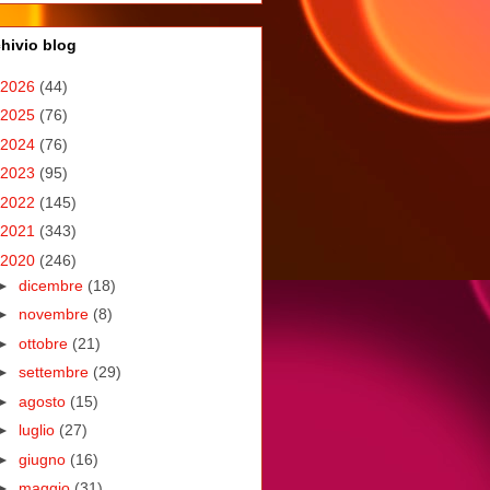
hivio blog
2026
(44)
2025
(76)
2024
(76)
2023
(95)
2022
(145)
2021
(343)
2020
(246)
►
dicembre
(18)
►
novembre
(8)
►
ottobre
(21)
►
settembre
(29)
►
agosto
(15)
►
luglio
(27)
►
giugno
(16)
►
maggio
(31)