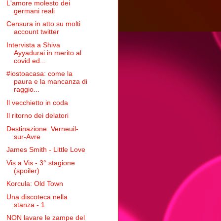
L'amore molesto dei
germani reali
Censura in atto su molti
account twitter
Intervista a Shiva
Ayyadurai in merito al
covid ed...
#iostoacasa: come la
paura e la mancanza di
raggio...
Il vecchietto in coda
Il ritorno dei delatori
Destinazione: Verneuil-
sur-Avre
James Smith - Little Love
Vis a Vis - 3° stagione
(spoiler)
Korcula: Old Town
Una discoteca nella
stanza - 1
NON lavare le zampe del