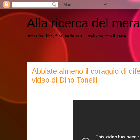
Alla ricerca del mera
Attualità, libri, film, serie tv e... trekking con il cane
Abbiate almeno il coraggio di difen
video di Dino Tonelli