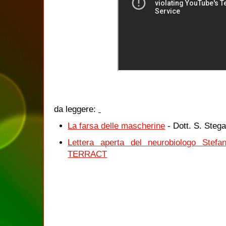
da leggere:
La farsa delle mascherine
- Dott. S. Steg
Lettera aperta del neurobiologo Stef
TERRACT