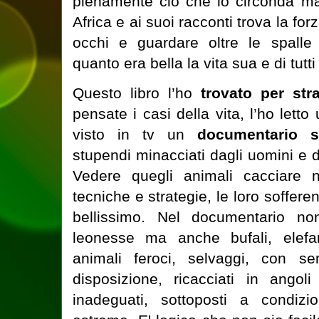
pienamente ciò che lo circonda ma
Africa e ai suoi racconti trova la for
occhi e guardare oltre le spalle
quanto era bella la vita sua e di tutti 
Questo libro l’ho
trovato per st
pensate i casi della vita, l’ho lett
visto in tv un
documentario s
stupendi minacciati dagli uomini e d
Vedere quegli animali cacciare ne
tecniche e strategie, le loro sofferen
bellissimo. Nel documentario no
leonesse ma anche bufali, elefant
animali feroci, selvaggi, con s
disposizione, ricacciati in angol
inadeguati, sottoposti a condiz