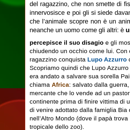
del ragazzino, che non smette di fiss
innervosisce e poi gli si siede davan
che l’animale scopre non è un anim
neanche un uomo come gli altri: è
u
percepisce il suo disagio
e gli mos
chiudendo un occhio come lui. Con q
ragazzino conquista
Lupo Azzurro
c
Scopriamo quindi che Lupo Azzurro 
era andato a salvare sua sorella Pail
chiama
Africa
: salvato dalla guerra,
mercante che lo vende ad un pastore,
continente prima di finire vittima di
di venire adottato dalla famiglia Bia
nell’Altro Mondo (dove il papà trova 
tropicale dello zoo).