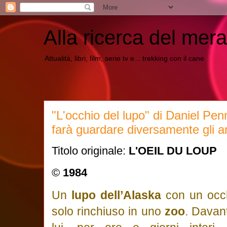
Alla ricerca del mera
Attualità, libri, film, serie tv e... trekking con il cane
"L'occhio del lupo" di Daniel Pen
farà guardare diversamente gli an
Titolo originale:
L'OEIL DU LOUP
©
1984
Un
lupo dell’Alaska
con un occ
solo rinchiuso in uno
zoo
. Davant