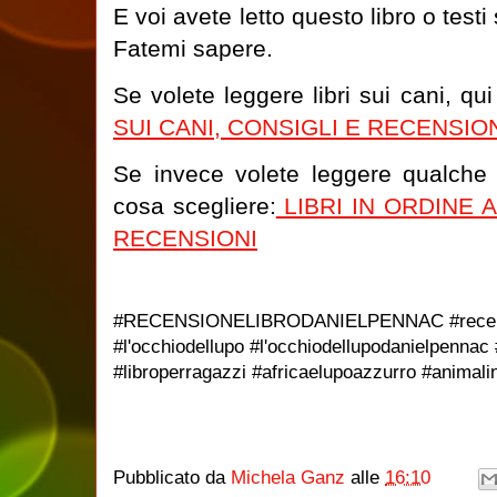
E voi avete letto questo libro o test
Fatemi sapere.
Se volete leggere libri sui cani, qu
SUI CANI, CONSIGLI E RECENSIO
Se invece volete leggere qualche 
cosa scegliere:
LIBRI IN ORDINE 
RECENSIONI
#RECENSIONELIBRODANIELPENNAC #recensi
#l'occhiodellupo #l'occhiodellupodanielpennac
#libroperragazzi #africaelupoazzurro #animali
Pubblicato da
Michela Ganz
alle
16:10