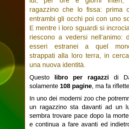
lui, per ore e giorni interi,
ragazzino che lo fissa: prima 
entrambi gli occhi poi con uno so
E mentre i loro sguardi si incroci
riescono a vedersi nell’animo: 
esseri estranei a quel mon
strappati alla loro terra, in cerca
una nuova identità.
Questo
libro per ragazzi
di Da
solamente
108 pagine
, ma fa riflett
In uno dei moderni zoo che potremm
un ragazzino sta davanti ad un l
sembra trovare pace dopo la morte
e continua a fare avanti ed indietro