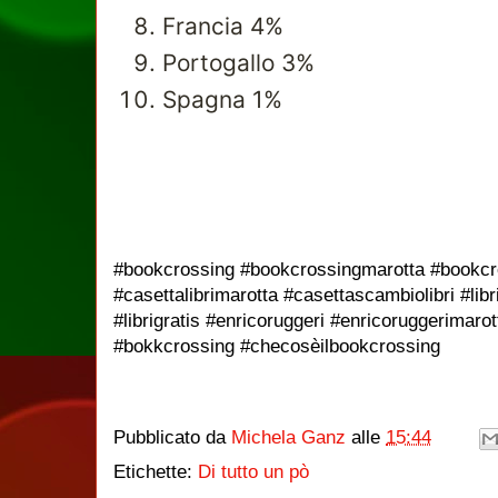
Francia 4%
Portogallo 3%
Spagna 1%
#bookcrossing #bookcrossingmarotta #bookc
#casettalibrimarotta #casettascambiolibri #li
#librigratis #enricoruggeri #enricoruggerimaro
#bokkcrossing #checosèilbookcrossing
Pubblicato da
Michela Ganz
alle
15:44
Etichette:
Di tutto un pò