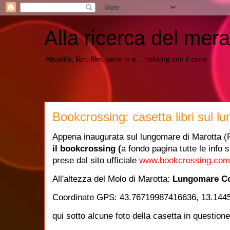
Alla ricerca del mera
Attualità, libri, film, serie tv e... trekking con il cane
Bookcrossing: casetta libri sul l
Appena inaugurata sul lungomare di Marotta 
il bookcrossing (
a fondo pagina tutte le info 
prese dal sito ufficiale
www.bookcrossing.com
All'altezza del Molo di Marotta:
Lungomare Co
Coordinate GPS: 43.76719987416636, 13.14
qui sotto alcune foto della casetta in questione