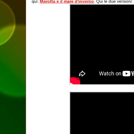
qui:
Marotta e il mare d'inverno
. Qui le due versioni: