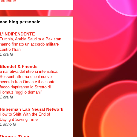
ndocane
nco blog personale
L’INDIPENDENTE
Turchia, Arabia Saudita e Pakistan
hanno firmato un accordo militare
contro l’Iran
1 ora fa
Blondet & Friends
a narrativa del ritiro si intensifica:
Bessent afferma che il nuovo
accordo Iran-Oman e il cessate il
fuoco riapriranno lo Stretto di
Hormuz “oggi o domani”
1 ora fa
Huberman Lab Neural Network
How to Shift With the End of
Daylight Saving Time
1 anno fa
Orrore a 33 giri