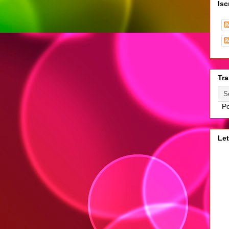
Isc
Tra
Po
Let