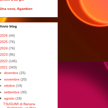
Una voce, Agamben
hivio blog
2026
(44)
2025
(76)
2024
(76)
2023
(95)
2022
(145)
2021
(343)
►
dicembre
(25)
►
novembre
(20)
►
ottobre
(19)
►
settembre
(30)
▼
agosto
(18)
TSUGUMI di Banana
Yoshimoto: un libro