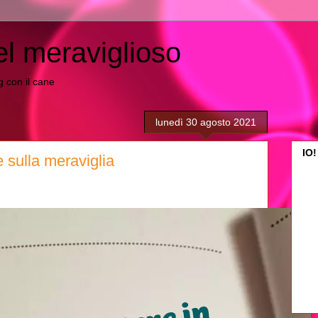
el meraviglioso
ing con il cane
lunedì 30 agosto 2021
IO!
 sulla meraviglia