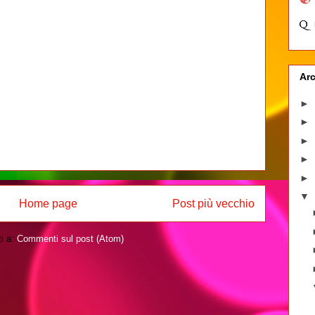
Arc
►
►
►
►
►
▼
Home page
Post più vecchio
ti a:
Commenti sul post (Atom)