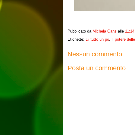
Pubblicato da
Michela Ganz
alle
11:14
Etichette:
Di tutto un pò
,
Il potere dell
Nessun commento:
Posta un commento