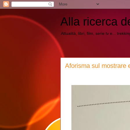
Alla ricerca d
Attualità, libri, film, serie tv e... trekk
Aforisma sul mostrare e