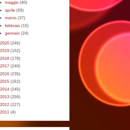
►
maggio
(40)
►
aprile
(59)
►
marzo
(37)
►
febbraio
(15)
►
gennaio
(24)
2020
(246)
2019
(152)
2018
(178)
2017
(240)
2016
(235)
2015
(162)
2014
(245)
2013
(258)
2012
(227)
2011
(4)