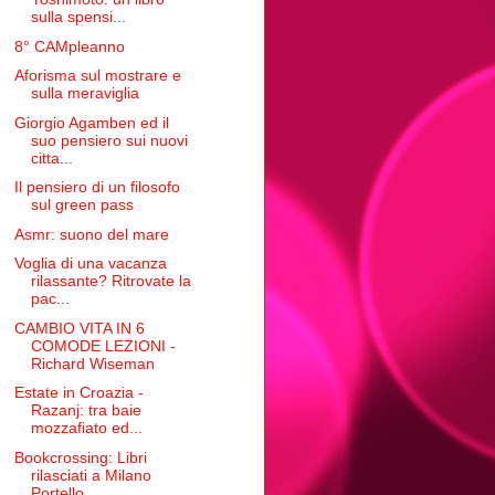
sulla spensi...
8° CAMpleanno
Aforisma sul mostrare e
sulla meraviglia
Giorgio Agamben ed il
suo pensiero sui nuovi
citta...
Il pensiero di un filosofo
sul green pass
Asmr: suono del mare
Voglia di una vacanza
rilassante? Ritrovate la
pac...
CAMBIO VITA IN 6
COMODE LEZIONI -
Richard Wiseman
Estate in Croazia -
Razanj: tra baie
mozzafiato ed...
Bookcrossing: Libri
rilasciati a Milano
Portello