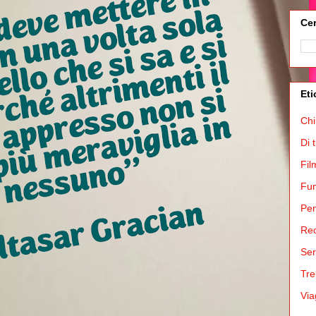
Cer
Eti
Chi
Di 
Fil
Fum
Pen
Rec
Ser
Tre
Via