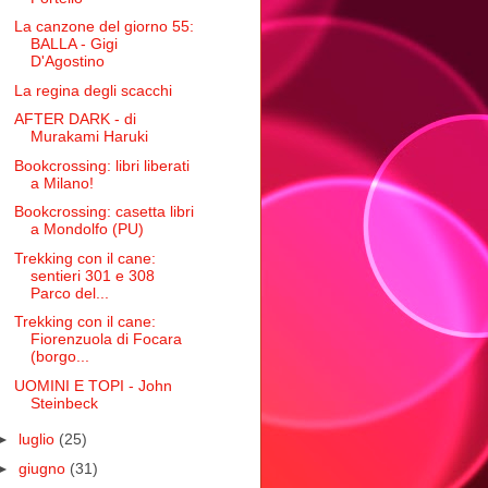
La canzone del giorno 55:
BALLA - Gigi
D'Agostino
La regina degli scacchi
AFTER DARK - di
Murakami Haruki
Bookcrossing: libri liberati
a Milano!
Bookcrossing: casetta libri
a Mondolfo (PU)
Trekking con il cane:
sentieri 301 e 308
Parco del...
Trekking con il cane:
Fiorenzuola di Focara
(borgo...
UOMINI E TOPI - John
Steinbeck
►
luglio
(25)
►
giugno
(31)