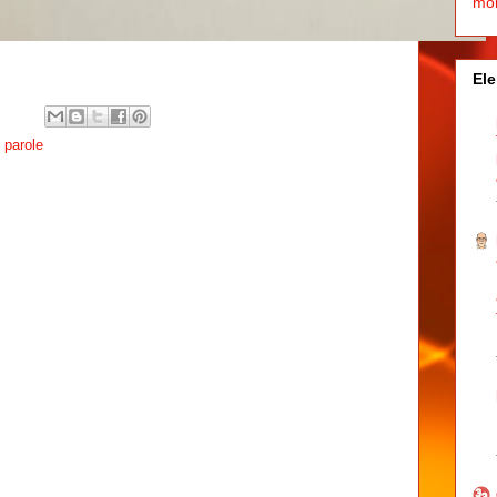
mo
Ele
e parole