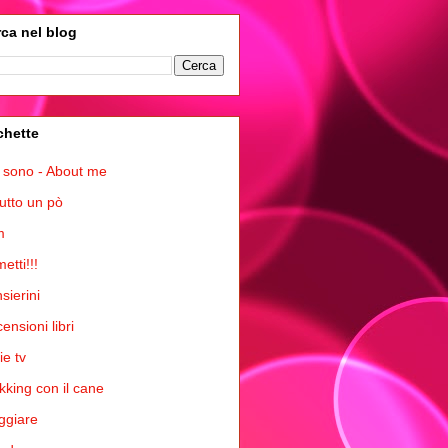
ca nel blog
chette
 sono - About me
tutto un pò
m
etti!!!
sierini
ensioni libri
ie tv
kking con il cane
ggiare