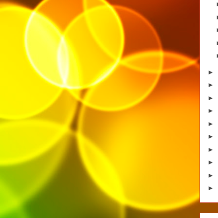
►
►
►
►
►
►
►
►
►
►