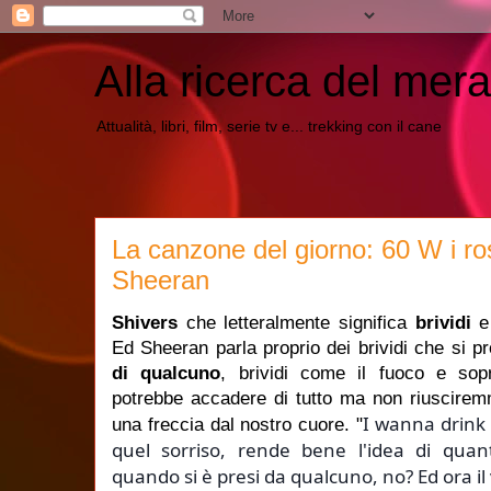
Alla ricerca del mera
Attualità, libri, film, serie tv e... trekking con il cane
La canzone del giorno: 60 W i r
Sheeran
Shivers
che letteralmente significa
brividi
e
Ed Sheeran parla proprio dei brividi che si 
di qualcuno
, brividi come il fuoco e sop
potrebbe accadere di tutto ma non riuscirem
I wanna drink 
una freccia dal nostro cuore. "
quel sorriso, rende bene l'idea di quan
quando si è presi da qualcuno, no? Ed ora il