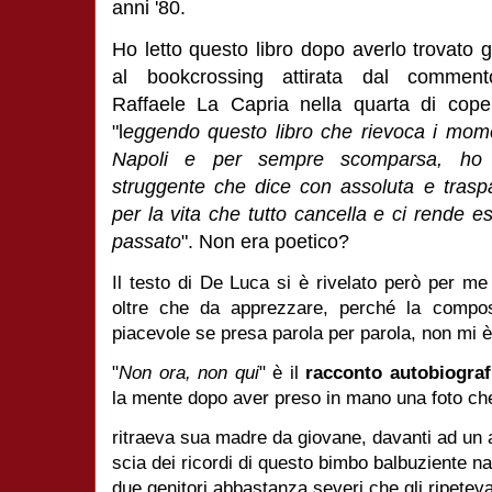
anni '80.
Ho letto questo libro dopo averlo trovato g
al bookcrossing attirata dal commen
Raffaele La Capria nella quarta di coper
"l
eggendo questo libro che rievoca i momen
Napoli e per sempre scomparsa, ho r
struggente che dice con assoluta e trasp
per la vita che tutto cancella e ci rende es
passato
". Non era poetico?
Il testo di De Luca si è rivelato però per me 
oltre che da apprezzare, perché la compos
piacevole se presa parola per parola, non mi è
"
Non ora, non qui
" è il
racconto autobiograf
la mente dopo aver preso in mano una foto ch
ritraeva sua madre da giovane, davanti ad un a
scia dei ricordi di questo bimbo balbuziente n
due genitori abbastanza severi che gli ripetev