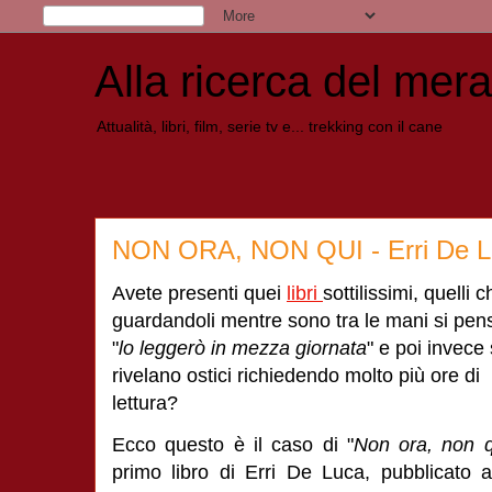
Alla ricerca del mera
Attualità, libri, film, serie tv e... trekking con il cane
NON ORA, NON QUI - Erri De L
Avete presenti quei
libri
sottilissimi, quelli c
guardandoli mentre sono tra le mani si pen
"
lo leggerò in mezza giornata
" e poi invece 
rivelano ostici richiedendo molto più ore di
lettura?
Ecco questo è il caso di "
Non ora, non q
primo libro di Erri De Luca, pubblicato a