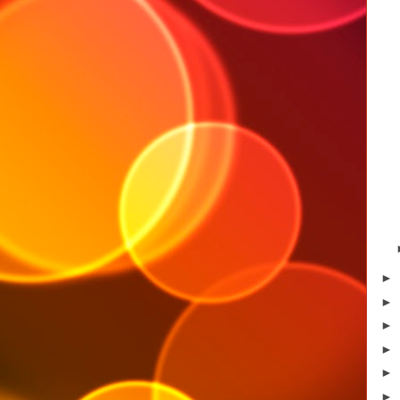
►
►
►
►
►
►