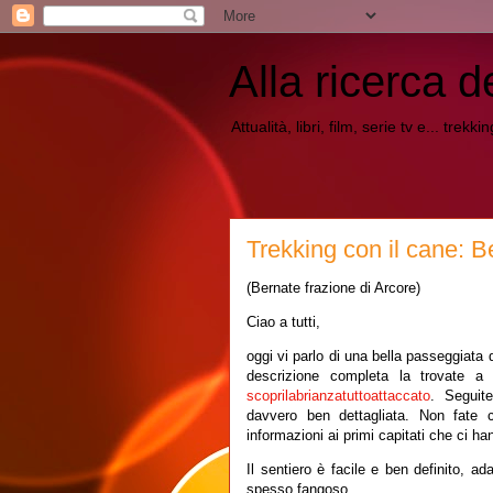
Alla ricerca d
Attualità, libri, film, serie tv e... trekk
Trekking con il cane: B
(Bernate frazione di Arcore)
Ciao a tutti,
oggi vi parlo di una bella passeggiata 
descrizione completa la trovate a
scoprilabrianzatuttoattaccato
. Seguit
davvero ben dettagliata. Non fate
informazioni ai primi capitati che ci h
Il sentiero è facile e ben definito, a
spesso fangoso.