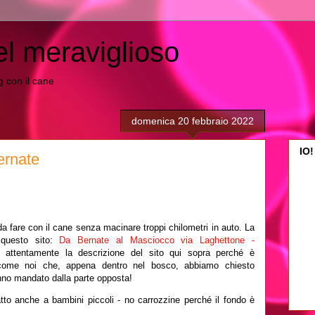
el meraviglioso
ing con il cane
domenica 20 febbraio 2022
IO!
ernate
da fare con il cane senza macinare troppi chilometri in auto. La
 questo sito:
Da Bernate al Masciocco via Laghettone -
e attentamente la descrizione del sito qui sopra perché è
 come noi che, appena dentro nel bosco, abbiamo chiesto
anno mandato dalla parte opposta!
datto anche a bambini piccoli - no carrozzine perché il fondo è