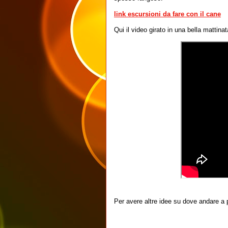
link escursioni da fare con il cane
Qui il video girato in una bella mattinat
Per avere altre idee su dove andare a