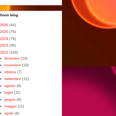
hivio blog
2026
(44)
2025
(76)
2024
(76)
2023
(95)
2022
(145)
►
dicembre
(14)
►
novembre
(10)
►
ottobre
(7)
►
settembre
(12)
►
agosto
(8)
►
luglio
(11)
►
giugno
(8)
►
maggio
(11)
►
aprile
(9)