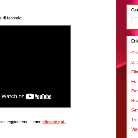
Cer
a di febbraio:
Eti
Chi
Di 
Fil
Fum
Pen
Rec
Ser
Tre
 passeggiare con il cane
cliccate qui.
Via