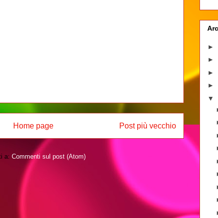
Arc
►
►
►
►
▼
Home page
Post più vecchio
ti a:
Commenti sul post (Atom)