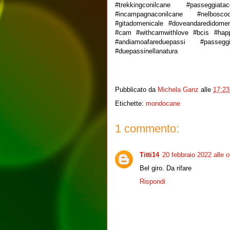
#trekkingconilcane #passeggia
#incampagnaconilcane #nelbosc
#gitadomenicale #doveandaredidomen
#cam #withcamwithlove #bcis #happ
#andiamoafareduepassi #passeggi
#duepassinellanatura
Pubblicato da
Michela Ganz
alle
17:23
Etichette:
mondocane
1 commento:
Titti14
20 febbraio 2022 alle 
Bel giro. Da rifare
Rispondi