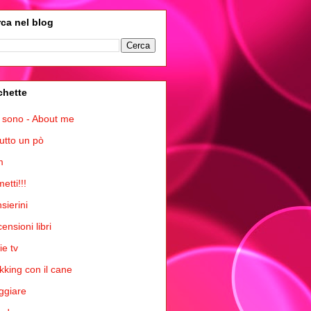
ca nel blog
chette
 sono - About me
tutto un pò
m
etti!!!
sierini
ensioni libri
ie tv
kking con il cane
ggiare