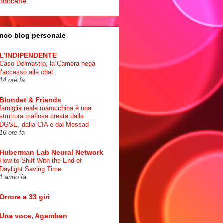
ndocane
nco blog personale
L’INDIPENDENTE
Caso Delmastro, la Camera nega
l’accesso alle chat
14 ore fa
Blondet & Friends
famiglia reale marocchina è una
struttura mafiosa creata dalla
DGSE, dalla CIA e dal Mossad
16 ore fa
Huberman Lab Neural Network
How to Shift With the End of
Daylight Saving Time
1 anno fa
Orrore a 33 giri
Una voce, Agamben