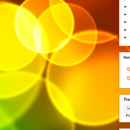
►
►
►
►
►
Isc
Tra
Po