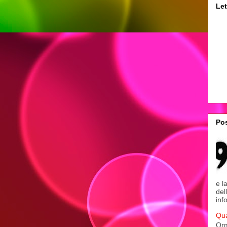
Let
Pos
e l
del
inf
Qua
Orm