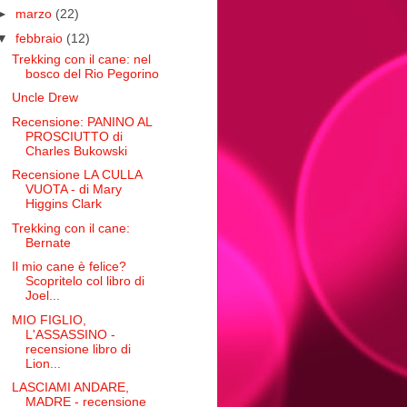
►
marzo
(22)
▼
febbraio
(12)
Trekking con il cane: nel
bosco del Rio Pegorino
Uncle Drew
Recensione: PANINO AL
PROSCIUTTO di
Charles Bukowski
Recensione LA CULLA
VUOTA - di Mary
Higgins Clark
Trekking con il cane:
Bernate
Il mio cane è felice?
Scopritelo col libro di
Joel...
MIO FIGLIO,
L'ASSASSINO -
recensione libro di
Lion...
LASCIAMI ANDARE,
MADRE - recensione