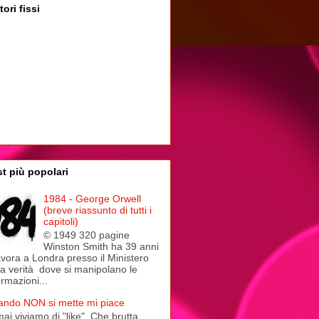
tori fissi
t più popolari
1984 - George Orwell
(breve riassunto di tutti i
capitoli)
© 1949 320 pagine
Winston Smith ha 39 anni
avora a Londra presso il Ministero
la verità dove si manipolano le
ormazioni...
ndo NON si mette mi piace
ai viviamo di "like". Che brutta