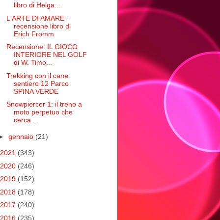
libro di Helga...
L'ARTE DI AMARE -
recensione libro di
Erich Fromm
Recensione: IL GIOCO
INTERIORE NEL GOLF
di W. Timo...
Trekking con il cane:
sentiero 12 Parco
SPINA VERDE
Snowpiercer 1: il treno a
moto perpetuo che
cerca ...
►
gennaio
(21)
2021
(343)
2020
(246)
2019
(152)
2018
(178)
2017
(240)
2016
(235)