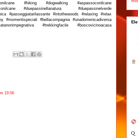
mo
taconilcane #hiking #dogwalking #aspassoconilcane
oconilcane #duepassinellanatura #duepassinelverde
ica #passeggiatarilassante #intothewoods #relaxing #relax
y #momentispeciali #bellacompagnia #unadomenicadiversa
Ele
atanonimpegnativa #trekkingfacile #boscovicinoacasa
ore 19:06