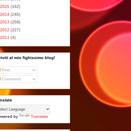
2015
(162)
2014
(245)
2013
(258)
2012
(227)
2011
(4)
riviti al mio fighissimo blog!
Post
Commenti
nslate
wered by
Translate