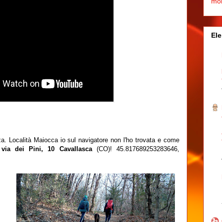
mo
Ele
enza. Località Maiocca io sul navigatore non l'ho trovata e come
o
via dei Pini, 10 Cavallasca
(CO)! 45.817689253283646,