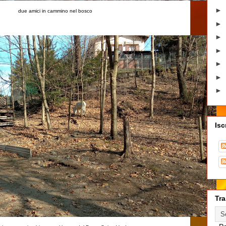
►
due amici in cammino nel bosco
►
►
►
►
►
►
Isc
Tra