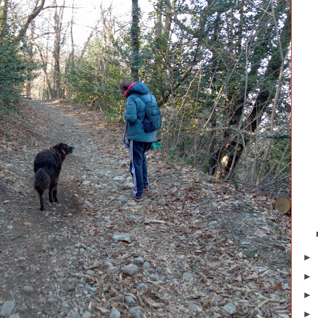
►
►
►
►