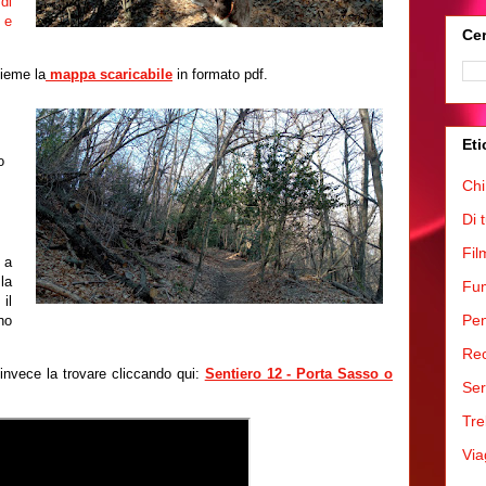
di
 e
Cer
sieme la
mappa scaricabile
in formato pdf.
Eti
o
Chi
Di 
Fil
 a
la
Fum
il
Pen
no
Rec
 invece la trovare cliccando qui:
Sentiero 12 - Porta Sasso o
Ser
Tre
Via