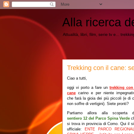
Alla ricerca d
Attualità, libri, film, serie tv e... trekk
Trekking con il cane:
Ciao a tutti,
oggi vi porto a fare un
trekking con 
cane
carino e per niente impegnati
che farà la gioia dei più piccoli (e di 
non soffre di vertigini). Siete pronti?
Partiamo allora alla scoperta d
sentiero 12 del Parco Spina Verde
c
si trova in provincia di Como. Qui il si
ufficiale:
ENTE PARCO REGIONA