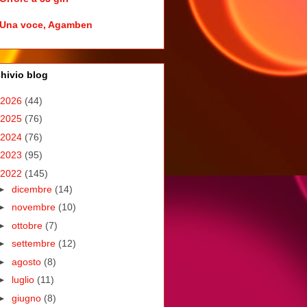
Una voce, Agamben
hivio blog
2026
(44)
2025
(76)
2024
(76)
2023
(95)
2022
(145)
►
dicembre
(14)
►
novembre
(10)
►
ottobre
(7)
►
settembre
(12)
►
agosto
(8)
►
luglio
(11)
►
giugno
(8)