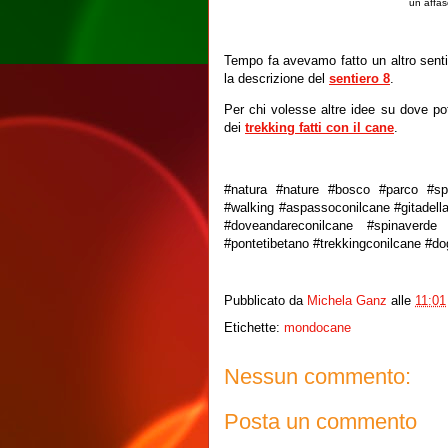
un affas
Tempo fa avevamo fatto un altro sentie
la descrizione del
sentiero 8
.
Per chi volesse altre idee su dove po
dei
trekking fatti con il cane
.
#natura #nature #bosco #parco #spi
#walking #aspassoconilcane #gitadel
#doveandareconilcane #spinaverde
#pontetibetano #trekkingconilcane #do
Pubblicato da
Michela Ganz
alle
11:01
Etichette:
mondocane
Nessun commento:
Posta un commento