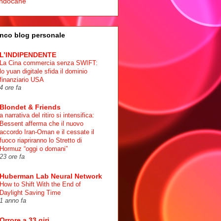
ndocane
nco blog personale
L’INDIPENDENTE
La Cina commercia senza SWIFT:
lo yuan digitale sfida il dominio
finanziario USA
4 ore fa
Blondet & Friends
a narrativa del ritiro si intensifica:
Bessent afferma che il nuovo
accordo Iran-Oman e il cessate il
fuoco riapriranno lo Stretto di
Hormuz “oggi o domani”
23 ore fa
Huberman Lab Neural Network
How to Shift With the End of
Daylight Saving Time
1 anno fa
Orrore a 33 giri