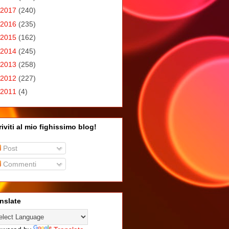
2017
(240)
2016
(235)
2015
(162)
2014
(245)
2013
(258)
2012
(227)
2011
(4)
riviti al mio fighissimo blog!
Post
Commenti
nslate