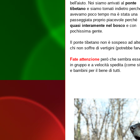
bell'aiuto. Noi siamo arrivati al
ponte
tibetano
e
siamo tornati indietro perch
avevamo poco tempo ma è stata una
passeggiata proprio piacevole perché
quasi interamente nel bosco
e con
pochissima gente.
Il ponte tibetano non è sospeso ad alte
chi non soffre di vertigini (potrebbe far
Fate attenzione
però che sembra esse
in gruppo e a velocità spedita (come si
e bambini per il bene di tutti.