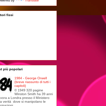
wered by
Translate
tori fissi
t più popolari
1984 - George Orwell
(breve riassunto di tutti i
capitoli)
© 1949 320 pagine
Winston Smith ha 39 anni
avora a Londra presso il Ministero
la verità dove si manipolano le
ormazioni...