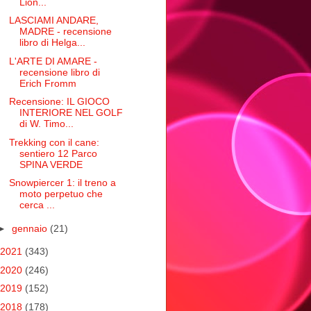
Lion...
LASCIAMI ANDARE,
MADRE - recensione
libro di Helga...
L'ARTE DI AMARE -
recensione libro di
Erich Fromm
Recensione: IL GIOCO
INTERIORE NEL GOLF
di W. Timo...
Trekking con il cane:
sentiero 12 Parco
SPINA VERDE
Snowpiercer 1: il treno a
moto perpetuo che
cerca ...
►
gennaio
(21)
2021
(343)
2020
(246)
2019
(152)
2018
(178)