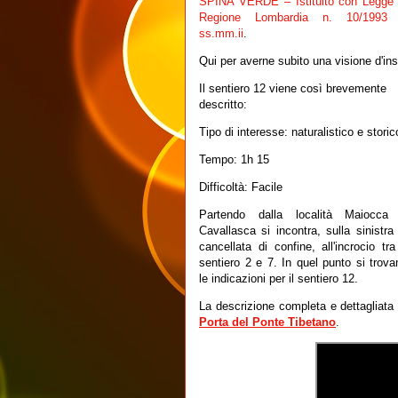
SPINA VERDE – Istituito con Legge 
Regione Lombardia n. 10/1993
ss.mm.ii
.
Qui per averne subito una visione d'in
Il sentiero 12 viene così brevemente
descritto:
Tipo di interesse: naturalistico e storic
Tempo: 1h 15
Difficoltà: Facile
Partendo dalla località Maiocca
Cavallasca si incontra, sulla sinistra 
cancellata di confine, all'incrocio tra 
sentiero 2 e 7. In quel punto si trova
le indicazioni per il sentiero 12.
La descrizione completa e dettagliata
Porta del Ponte Tibetano
.