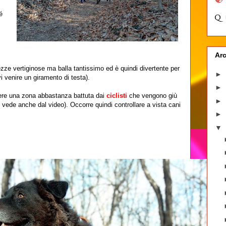
é
Arc
zze vertiginose ma balla tantissimo ed è quindi divertente per
►
vi venire un giramento di testa).
►
re una zona abbastanza battuta dai
ciclisti
che vengono giù
►
 vede anche dal video). Occorre quindi controllare a vista cani
►
▼