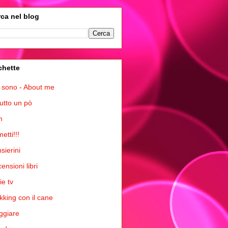
ca nel blog
chette
 sono - About me
tutto un pò
m
etti!!!
sierini
ensioni libri
ie tv
kking con il cane
ggiare