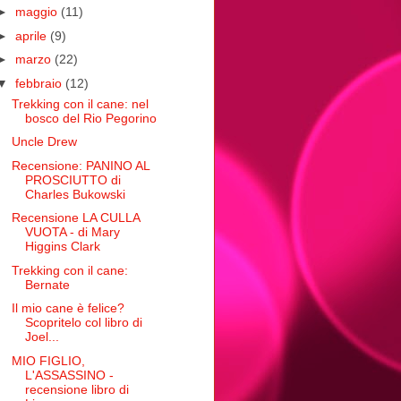
►
maggio
(11)
►
aprile
(9)
►
marzo
(22)
▼
febbraio
(12)
Trekking con il cane: nel
bosco del Rio Pegorino
Uncle Drew
Recensione: PANINO AL
PROSCIUTTO di
Charles Bukowski
Recensione LA CULLA
VUOTA - di Mary
Higgins Clark
Trekking con il cane:
Bernate
Il mio cane è felice?
Scopritelo col libro di
Joel...
MIO FIGLIO,
L'ASSASSINO -
recensione libro di