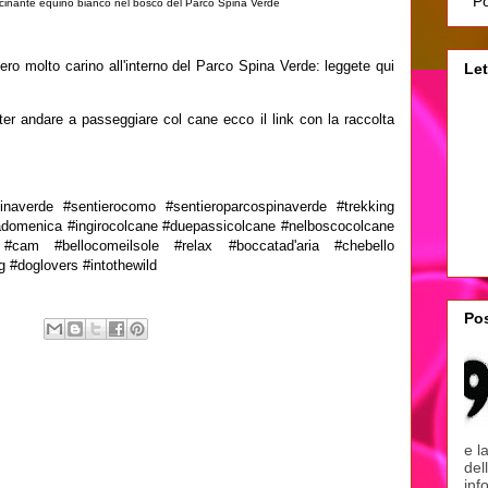
Po
cinante equino bianco nel bosco del Parco Spina Verde
ro molto carino all'interno del Parco Spina Verde: leggete qui
Let
ter andare a passeggiare col cane ecco il link con la raccolta
naverde #sentierocomo #sentieroparcospinaverde #trekking
ladomenica #ingirocolcane #duepassicolcane #nelboscocolcane
 #cam #bellocomeilsole #relax #boccatad'aria #chebello
g #doglovers #intothewild
Pos
e l
del
inf