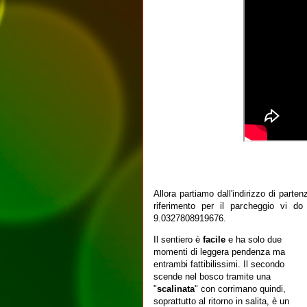
Allora partiamo dall'indirizzo di part
riferimento per il parcheggio vi d
9.0327808919676.
Il sentiero è
facile
e ha solo due
momenti di leggera pendenza ma
entrambi fattibilissimi. Il secondo
scende nel bosco tramite una
"
scalinata
" con corrimano quindi,
soprattutto al ritorno in salita, è un