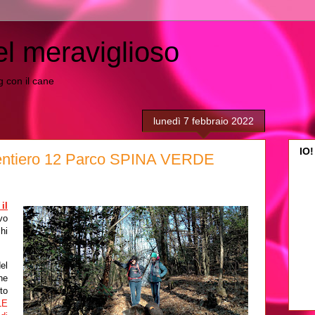
el meraviglioso
ing con il cane
lunedì 7 febbraio 2022
IO!
 sentiero 12 Parco SPINA VERDE
il
vo
chi
el
he
to
LE