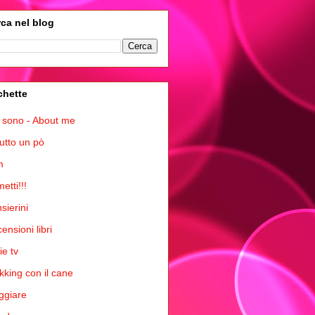
ca nel blog
chette
 sono - About me
tutto un pò
m
etti!!!
sierini
ensioni libri
ie tv
kking con il cane
ggiare