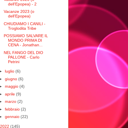
dell'Epopea) - 2
Vacanze 2023 (o
dell'Epopea)
CHIUDIAMO I CANILI -
Troglodita Tribe
POSSIAMO SALVARE IL
MONDO PRIMA DI
CENA - Jonathan...
NEL FANGO DEL DIO
PALLONE - Carlo
Petrini
►
luglio
(6)
►
giugno
(6)
►
maggio
(4)
►
aprile
(9)
►
marzo
(2)
►
febbraio
(2)
►
gennaio
(22)
2022
(145)