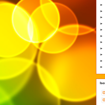
►
►
►
►
►
►
►
►
►
►
►
Isc