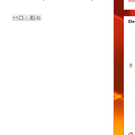
mo
Ele