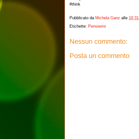
#think
Pubblicato da
Michela Ganz
alle
10:31
Etichette:
Pensierini
Nessun commento:
Posta un commento