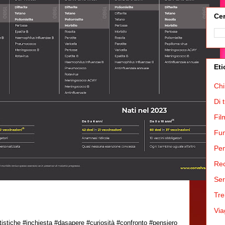
Cer
Eti
Chi
Di 
Fil
Fum
Pen
Rec
Ser
Tre
Via
istiche #inchiesta #dasapere #curiosità #confronto #pensiero