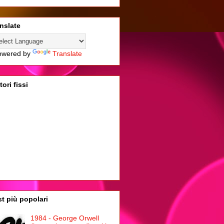
nslate
wered by
Translate
tori fissi
t più popolari
1984 - George Orwell