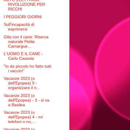
RIVOLUZIONE PER
RICCHI
I PEGGIORI GIORNI
Sull'incapacità di
esprimersi
Gita con il cane: Riserva
naturale Petite
Camargue...
L'UOMO E IL CANE -
Carlo Cassola
"Io da piccolo ho fatto tutti
i vaccini"
Vacanze 2023 (o
dell'Epopea) 5 -
organizzare il ri...
Vacanze 2023 (o
dell'Epopea) - 3 - si va
a Basilea
Vacanze 2023 (o
dell'Epopea) 4 - mi
telefoni o no,...
Vacanze 2023 (o