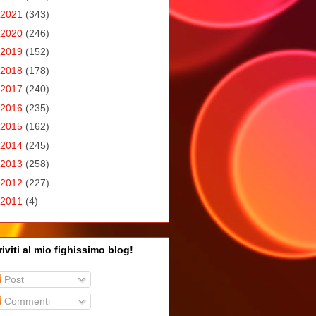
2021
(343)
2020
(246)
2019
(152)
2018
(178)
2017
(240)
2016
(235)
2015
(162)
2014
(245)
2013
(258)
2012
(227)
2011
(4)
riviti al mio fighissimo blog!
Post
Commenti