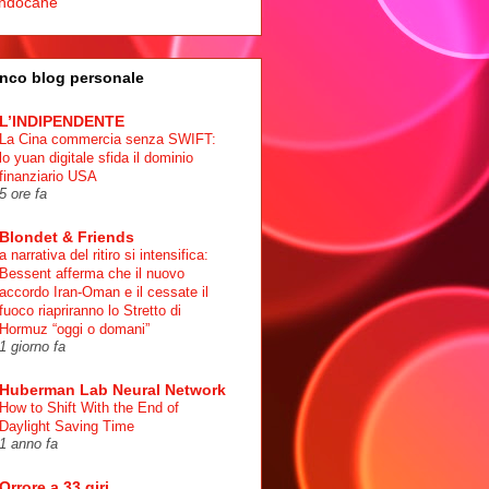
ndocane
nco blog personale
L’INDIPENDENTE
La Cina commercia senza SWIFT:
lo yuan digitale sfida il dominio
finanziario USA
5 ore fa
Blondet & Friends
a narrativa del ritiro si intensifica:
Bessent afferma che il nuovo
accordo Iran-Oman e il cessate il
fuoco riapriranno lo Stretto di
Hormuz “oggi o domani”
1 giorno fa
Huberman Lab Neural Network
How to Shift With the End of
Daylight Saving Time
1 anno fa
Orrore a 33 giri