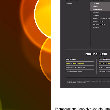
#comparazione #corvelva #studio #stat