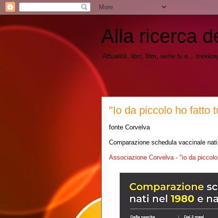
Alla ricerca d
Attualità, libri, film, serie tv e... trekk
"Io da piccolo ho fatto tu
fonte Corvelva
Comparazione schedula vaccinale nati 
Associazione Corvelva - "io da piccolo ho