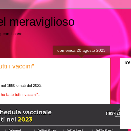
el meraviglioso
ing con il cane
domenica 20 agosto 2023
IO!
tti i vaccini"
nel 1980 e nati del 2023.
 fatto tutti i vaccini"...