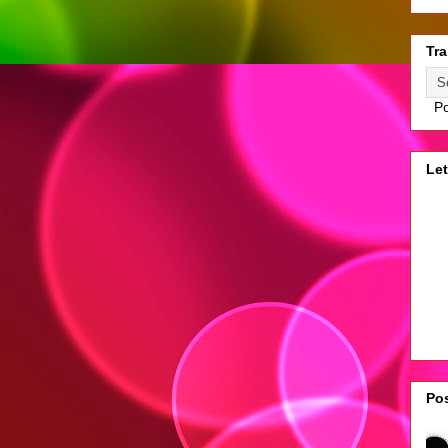
Tra
Po
Let
Pos