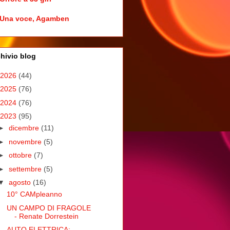
Una voce, Agamben
hivio blog
2026
(44)
2025
(76)
2024
(76)
2023
(95)
►
dicembre
(11)
►
novembre
(5)
►
ottobre
(7)
►
settembre
(5)
▼
agosto
(16)
10° CAMpleanno
UN CAMPO DI FRAGOLE
- Renate Dorrestein
AUTO ELETTRICA: