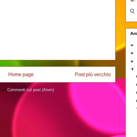
Arc
►
►
►
▼
Home page
Post più vecchio
ti a:
Commenti sul post (Atom)