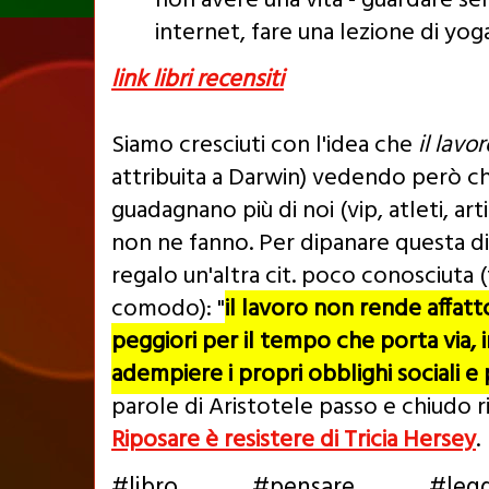
non avere una vita - guardare se
internet, fare una lezione di yoga
link libri recensiti
Siamo cresciuti con l'idea che
il lavo
attribuita a Darwin) vedendo però c
guadagnano più di noi (vip, atleti, arti
non ne fanno. Per dipanare questa di
regalo un'altra cit. poco conosciuta
comodo): "
il lavoro non rende affatto
peggiori per il tempo che porta via,
adempiere i propri obblighi sociali e p
parole di Aristotele passo e chiudo r
Riposare è resistere di Tricia Hersey
.
#libro #pensare #legg