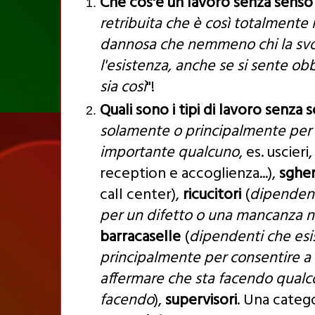
Che cos'è un lavoro senza senso
retribuita che è così totalmente i
dannosa che nemmeno chi la svol
l'esistenza, anche se si sente obb
sia così
"!
Quali sono i tipi di lavoro senza 
solamente o principalmente per 
importante qualcuno
, es. uscier
reception e accoglienza...),
sgher
call center),
ricucitori
(
dipendenti
per un difetto o una mancanza n
barracaselle
(
dipendenti che esi
principalmente per consentire a 
affermare che sta facendo qualco
facendo
),
supervisori
. Una catego