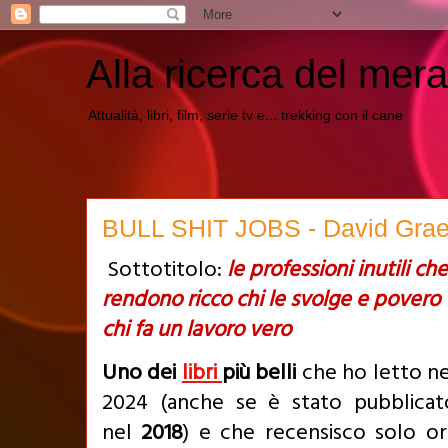
Alla ricerca del mera
Attualità, libri, film, serie tv e... trekking con il cane
BULL SHIT JOBS - David Grae
Sottotitolo:
le professioni inutili che
rendono ricco chi le svolge e povero
chi fa un lavoro vero
Uno dei
libri
più belli
che ho letto ne
2024 (anche se è stato pubblicat
nel
2018
) e che recensisco solo or