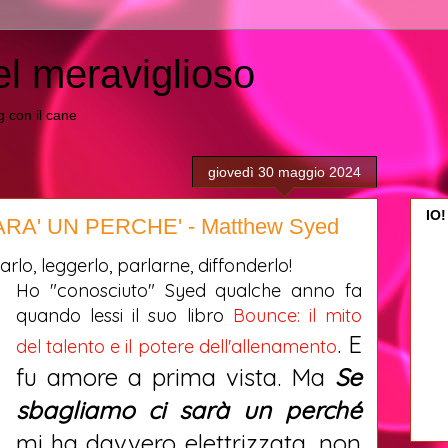
el meraviglioso
ing con il cane
giovedì 30 maggio 2024
IO!
RA' UN PERCHE' - Matthew Syed
arlo, leggerlo, parlarne, diffonderlo!
Ho "conosciuto" Syed qualche anno fa
quando lessi il suo libro
Bounce: il mito
. E
del talento e il potere dell'allenamento
fu amore a prima vista. Ma
Se
sbagliamo ci sarà un perché
mi ha davvero elettrizzata, non