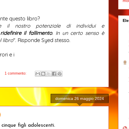
mo
nte questo libro?
Ele
e il nostro potenziale di individui e
o
ridefinire il fallimento
. In un certo senso è
 libro
". Risponde Syed stesso.
ori e i
1 commento:
domenica 26 maggio 2024
)
cinque figli adolescenti.