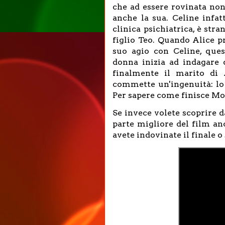
che ad essere rovinata non 
anche la sua. Celine infa
clinica psichiatrica, è str
figlio Teo. Quando Alice p
suo agio con Celine, ques
donna inizia ad indagare 
finalmente il marito di 
commette un'ingenuità: lo d
Per sapere come finisce Mot
Se invece volete scoprire d
parte migliore del film an
avete indovinate il finale 