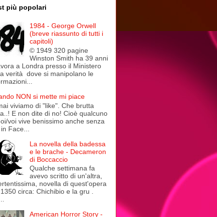
t più popolari
1984 - George Orwell
(breve riassunto di tutti i
capitoli)
© 1949 320 pagine
Winston Smith ha 39 anni
avora a Londra presso il Ministero
la verità dove si manipolano le
ormazioni...
ndo NON si mette mi piace
ai viviamo di "like". Che brutta
a..! E non dite di no! Cioè qualcuno
noi/voi vive benissimo anche senza
in Face...
La novella della badessa
e le brache - Decameron
di Boccaccio
Qualche settimana fa
avevo scritto di un'altra,
ertentissima, novella di quest'opera
 1350 circa: Chichibio e la gru .
..
American Horror Story -