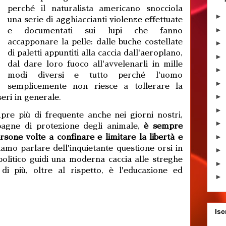
perché il naturalista americano snocciola
►
una serie di agghiaccianti violenze effettuate
►
e documentati sui lupi che fanno
accapponare la pelle: dalle buche costellate
►
di paletti appuntiti alla caccia dall'aeroplano,
►
dal dare loro fuoco all'avvelenarli in mille
►
modi diversi e tutto perché l'uomo
►
semplicemente non riesce a tollerare la
►
seri in generale.
►
re più di frequente anche nei giorni nostri,
►
pagne di protezione degli animale,
è sempre
►
rsone volte a confinare e limitare la libertà e
mo parlare dell'inquietante questione orsi in
►
politico guidi una moderna caccia alle streghe
►
i più, oltre al rispetto, è l'educazione ed
►
Isc