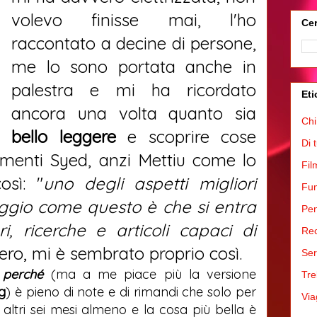
volevo finisse mai, l'ho
Cer
raccontato a decine di persone,
me lo sono portata anche in
palestra e mi ha ricordato
Eti
ancora una volta quanto sia
Chi
bello leggere
e scoprire cose
Di 
amenti Syed, anzi Mettiu come lo
Fil
osì: "
uno degli aspetti migliori
Fum
aggio come questo è che si entra
Pen
ri, ricerche e articoli capaci di
Rec
 vero, mi è sembrato proprio così.
Ser
 perché
(ma a me piace più la versione
Tre
g
) è pieno di note e di rimandi che solo per
Via
o altri sei mesi almeno e la cosa più bella è