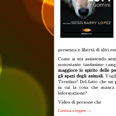
presenza e libertà di altri es
Come si sta assistendo semp
nonostante tantissime cam
maggiore lo spirito delle pe
gli spazi degli animali.
Voglia
Trentino?
Del fatto che un 
in cui la cosa che manca d
informazione?
Video di persone che
Continua a leggere...»