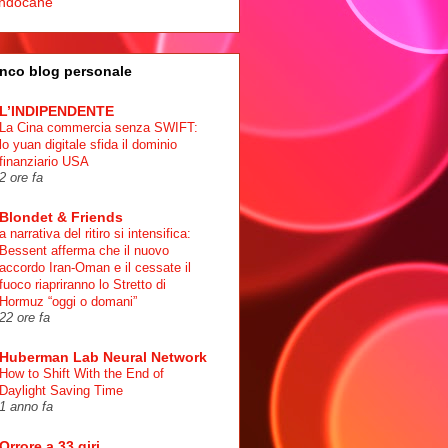
ndocane
nco blog personale
L’INDIPENDENTE
La Cina commercia senza SWIFT:
lo yuan digitale sfida il dominio
finanziario USA
2 ore fa
Blondet & Friends
a narrativa del ritiro si intensifica:
Bessent afferma che il nuovo
accordo Iran-Oman e il cessate il
fuoco riapriranno lo Stretto di
Hormuz “oggi o domani”
22 ore fa
Huberman Lab Neural Network
How to Shift With the End of
Daylight Saving Time
1 anno fa
Orrore a 33 giri