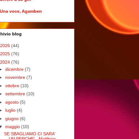
Una voce, Agamben
hivio blog
2026
(44)
2025
(76)
2024
(76)
►
dicembre
(7)
►
novembre
(7)
►
ottobre
(10)
►
settembre
(10)
►
agosto
(5)
►
luglio
(4)
►
giugno
(6)
▼
maggio
(10)
SE SBAGLIAMO CI SARA'
UN PERCHE' - Matthew