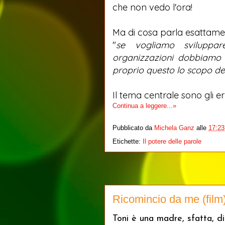
che non vedo l'ora!
Ma di cosa parla esattame
"
se vogliamo sviluppar
organizzazioni dobbiam
proprio questo lo scopo del
Il tema centrale sono gli err
Continua a leggere...»
Pubblicato da
Michela Ganz
alle
17:23
Etichette:
Il potere delle parole
Ricomincio da me (film
Toni è una madre, sfatta, di 