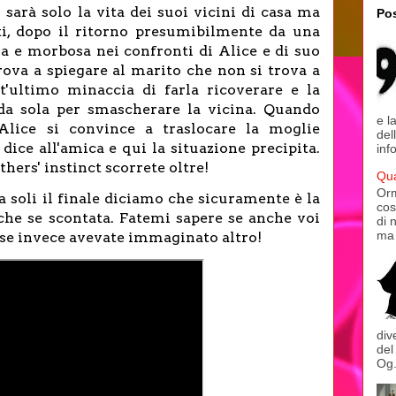
sarà solo la vita dei suoi vicini di casa ma
Pos
tti, dopo il ritorno presumibilmente da una
ana e morbosa nei confronti di Alice e di suo
rova a spiegare al marito che non si trova a
t'ultimo minaccia di farla ricoverare e la
da sola per smascherare la vicina. Quando
e l
Alice si convince a traslocare la moglie
del
ice all'amica e qui la situazione precipita.
inf
hers' instinct scorrete oltre!
Qua
Orm
a soli il finale diciamo che sicuramente è la
cos
che se scontata. Fatemi sapere se anche voi
di 
ma 
o se invece avevate immaginato altro!
div
del
Og.