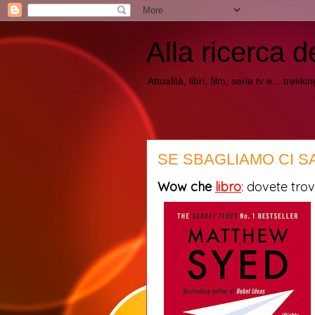
Alla ricerca d
Attualità, libri, film, serie tv e... trekk
SE SBAGLIAMO CI SA
Wow che
libro
: dovete trov