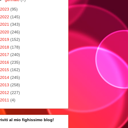
2023
(95)
2022
(145)
2021
(343)
2020
(246)
2019
(152)
2018
(178)
2017
(240)
2016
(235)
2015
(162)
2014
(245)
2013
(258)
2012
(227)
2011
(4)
riviti al mio fighissimo blog!