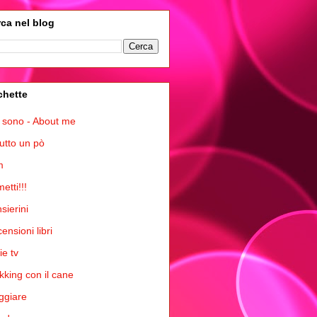
ca nel blog
chette
 sono - About me
tutto un pò
m
etti!!!
sierini
ensioni libri
ie tv
kking con il cane
ggiare