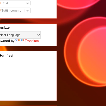
Post
Tutti i commenti
nslate
wered by
Translate
tori fissi