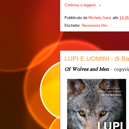
Continua a leggere...»
Pubblicato da
Michela Ganz
alle
14:26
Etichette:
Recensioni film
LUPI E UOMINI - di Ba
Of Wolves and Men
- copyr