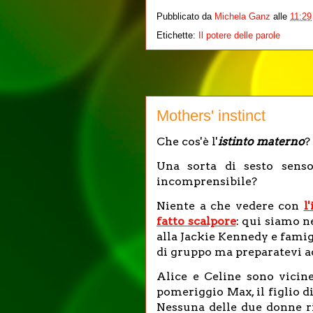
Pubblicato da
Michela Ganz
alle
11:29
Etichette:
Il potere delle parole
Mothers' instinct
Che cos'è l'
istinto materno
?
Una sorta di sesto sens
incomprensibile?
Niente a che vedere con
l
fatto scalpore
: qui siamo n
alla Jackie Kennedy e famig
di gruppo ma preparatevi a
Alice e Celine sono vicine
pomeriggio Max, il figlio d
Nessuna delle due donne r