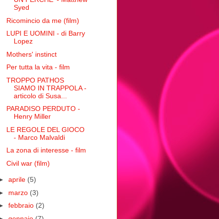
Syed
Ricomincio da me (film)
LUPI E UOMINI - di Barry
Lopez
Mothers' instinct
Per tutta la vita - film
TROPPO PATHOS
SIAMO IN TRAPPOLA -
articolo di Susa...
PARADISO PERDUTO -
Henry Miller
LE REGOLE DEL GIOCO
- Marco Malvaldi
La zona di interesse - film
Civil war (film)
►
aprile
(5)
►
marzo
(3)
►
febbraio
(2)
►
gennaio
(7)