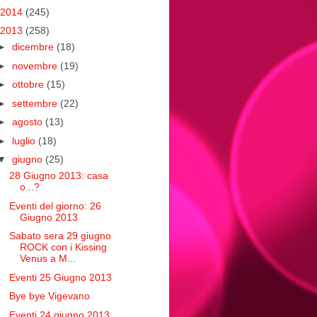
2014
(245)
2013
(258)
►
dicembre
(18)
►
novembre
(19)
►
ottobre
(15)
►
settembre
(22)
►
agosto
(13)
►
luglio
(18)
▼
giugno
(25)
28 Giugno 2013: casa
o...?
Eventi del giorno: 26
Giugno 2013
Sabato sera 29 giugno
ROCK con i Kissing
Venus a M...
Eventi 25 Giugno 2013
Bye bye Vigevano
Eventi 24 giugno 2013