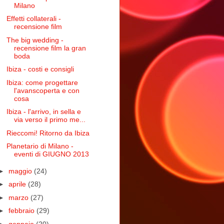
Milano
Effetti collaterali -
recensione film
The big wedding -
recensione film la gran
boda
Ibiza - costi e consigli
Ibiza: come progettare
l'avanscoperta e con
cosa
Ibiza - l'arrivo, in sella e
via verso il primo me...
Rieccomi! Ritorno da Ibiza
Planetario di Milano -
eventi di GIUGNO 2013
►
maggio
(24)
►
aprile
(28)
►
marzo
(27)
►
febbraio
(29)
►
gennaio
(20)