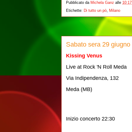
Pubblicato da
Michela Ganz
alle
10:17
Etichette:
Di tutto un pò
,
Milano
Sabato sera 29 giugno
Kissing Venus
Live at Rock 'N Roll Meda
Via Indipendenza, 132
Meda (MB)
Inizio concerto 22:30 