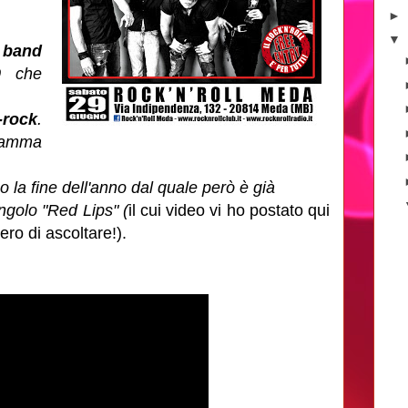
►
▼
a
band
0 che
-rock
.
gramma
 la fine dell'anno dal quale però è già
singolo "Red Lips" (
il cui video vi ho postato qui
ero di ascoltare!).