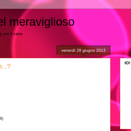
el meraviglioso
ing con il cane
venerdì 28 giugno 2013
IO!
...?
I)