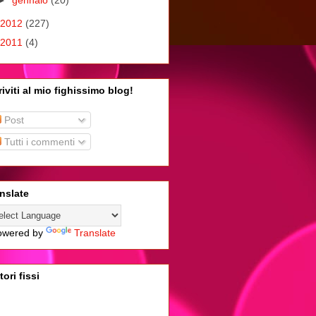
2012
(227)
2011
(4)
riviti al mio fighissimo blog!
Post
Tutti i commenti
nslate
wered by
Translate
tori fissi