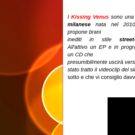
I
Kissing Venus
sono un
milanese
nata nel 201
propone brani
inediti in stile
street
All'attivo un EP e in pro
un CD che
presumibilmente uscirà verso
stato tratto il videoclip del 
sotto e che vi consiglio davv