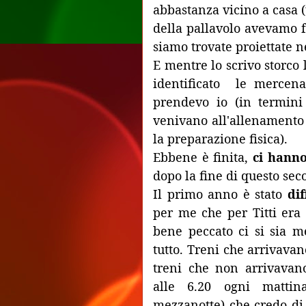
abbastanza vicino a casa 
della pallavolo avevamo f
siamo trovate proiettate n
E mentre lo scrivo storc
identificato le mercen
prendevo io (in termini
venivano all'allenamento 
la preparazione fisica).
Ebbene è finita,
ci hanno
dopo la fine di questo se
Il primo anno è stato
dif
per me che per Titti era
bene peccato ci si sia m
tutto. Treni che arrivavan
treni che non arrivavano 
alle 6.20 ogni matti
mezzanotte) che credo di 