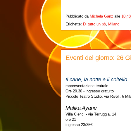
Pubblicato da
Michela Ganz
alle
10:48
Etichette:
Di tutto un pò
,
Milano
Eventi del giorno: 26 
Il cane, la notte e il coltello
rappresentazione teatrale
Ore 20.30 - ingresso gratuito
Piccolo Teatro Studio, via Rivoli, 6 Mi
Malika Ayane
Villa Clerici - via Terruggia, 14
ore 21
ingresso 23/35€