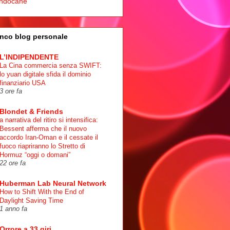
ndocane
nco blog personale
L’INDIPENDENTE
La Cina commercia senza SWIFT:
lo yuan digitale sfida il dominio
finanziario USA
3 ore fa
Blondet & Friends
a narrativa del ritiro si intensifica:
Bessent afferma che il nuovo
accordo Iran-Oman e il cessate il
fuoco riapriranno lo Stretto di
Hormuz “oggi o domani”
22 ore fa
Huberman Lab Neural Network
How to Shift With the End of
Daylight Saving Time
1 anno fa
Orrore a 33 giri