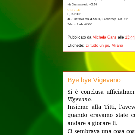
via Conservatorio - €6.50
ORE 21.30
QUARTET
di D. Hoffman con M. Smith, T. Courtenay - GB - 98’
Palazzo Reale - 6.50€
Pubblicato da
Michela Ganz
alle
13:44
Etichette:
Di tutto un pò
,
Milano
Bye bye Vigevano
Si è conclusa ufficialme
Vigevano
.
Insieme alla Titti, l'av
quando eravamo state con
andare a giocare lì.
Ci sembrava una cosa cos