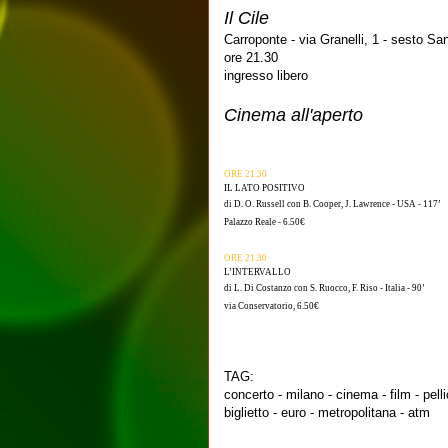
Il Cile
Carroponte - via Granelli, 1 - sesto Sa
ore 21.30
ingresso libero
Cinema all'aperto
ORE 21.30
IL LATO POSITIVO
di D. O. Russell con B. Cooper, J. Lawrence - USA - 117’
Palazzo Reale - 6.50€
ORE 21.30
L’INTERVALLO
di L. Di Costanzo con S. Ruocco, F. Riso - Italia - 90’
via Conservatorio, 6.50€
TAG:
concerto - milano - cinema - film - pelli
biglietto - euro - metropolitana - atm