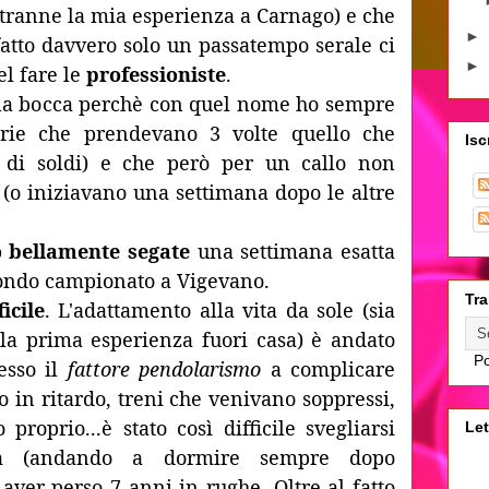
(tranne la mia esperienza a Carnago) e che
►
atto davvero solo un passatempo serale ci
►
el fare le
professioniste
.
o la bocca perchè con quel nome ho sempre
arie che prendevano 3 volte quello che
Isc
 di soldi) e che però per un callo non
(o iniziavano una settimana dopo le altre
 bellamente segate
una settimana esatta
condo campionato a Vigevano.
Tra
ficile
. L'adattamento alla vita da sole (sia
 la prima esperienza fuori casa) è andato
Po
esso il
fattore pendolarismo
a complicare
o in ritardo, treni che venivano soppressi,
proprio...è stato così difficile svegliarsi
Let
na (andando a dormire sempre dopo
aver perso 7 anni in rughe. Oltre al fatto