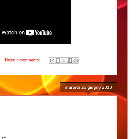
Nessun commento:
martedì 25 giugno 2013
- 112’