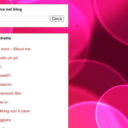
ca nel blog
chette
 sono - About me
tutto un pò
m
etti!!!
sierini
ensioni libri
ie tv
kking con il cane
ggiare