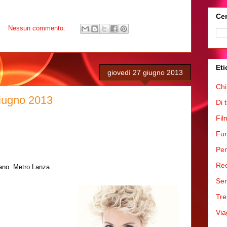
Cer
Nessun commento:
Eti
giovedì 27 giugno 2013
Chi
Giugno 2013
Di 
Fil
Fum
Pen
Rec
lano. Metro Lanza.
Ser
Tre
Via