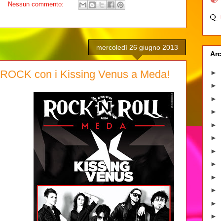
Nessun commento:
mercoledì 26 giugno 2013
Arc
 ROCK con i Kissing Venus a Meda!
►
►
►
►
►
►
►
►
►
►
►
►