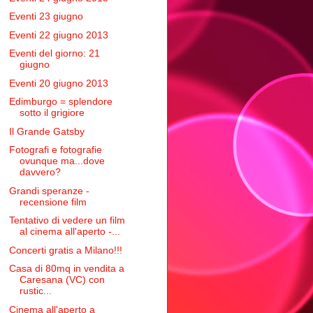
Eventi 23 giugno
Eventi 22 giugno 2013
Eventi del giorno: 21
giugno
Eventi 20 giugno 2013
Edimburgo = splendore
sotto il grigiore
Il Grande Gatsby
Fotografi e fotografie
ovunque ma...dove
davvero?
Grandi speranze -
recensione film
Tentativo di vedere un film
al cinema all'aperto -...
Concerti gratis a Milano!!!
Casa di 80mq in vendita a
Caresana (VC) con
rustic...
Cinema all'aperto a