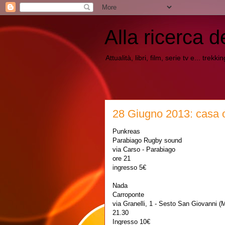
Alla ricerca d
Attualità, libri, film, serie tv e... trekk
28 Giugno 2013: casa o
Punkreas
Parabiago Rugby sound
via Carso - Parabiago
ore 21
ingresso 5€
Nada
Carroponte
via Granelli, 1 - Sesto San Giovanni (M
21.30
Ingresso 10€