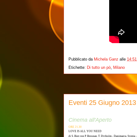
Pubblicato da
Michela Ganz
alle
14:51
Etichette:
Di tutto un pò
,
Milano
Eventi 25 Giugno 2013
Cinema all'Aperto
ORE 21.30
LOVE IS ALL YOU NEED
di S. Bier con P. Brosnan, T. Dyrholm - Danimarca, Svezia 