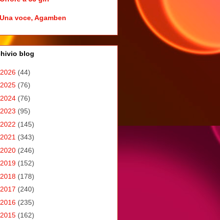
Una voce, Agamben
hivio blog
2026
(44)
2025
(76)
2024
(76)
2023
(95)
2022
(145)
2021
(343)
2020
(246)
2019
(152)
2018
(178)
2017
(240)
2016
(235)
2015
(162)