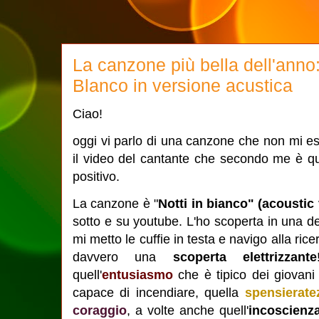
La canzone più bella dell'anno: 
Blanco in versione acustica
Ciao!
oggi vi parlo di una canzone che non mi e
il video del cantante che secondo me è q
positivo.
La canzone è "
Notti in bianco" (acoustic
sotto e su youtube. L'ho scoperta in una de
mi metto le cuffie in testa e navigo alla ri
davvero una
scoperta elettrizzante
quell'
entusiasmo
che è tipico dei giova
capace di incendiare, quella
spensierat
coraggio
, a volte anche quell'
incoscienz