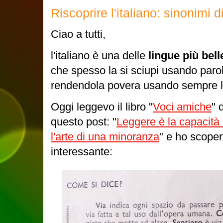
Riscoprire l'italiano: sinonimi
Ciao a tutti,
l'italiano è una delle
lingue più bel
che spesso la si sciupi usando parol
rendendola povera usando sempre l
Oggi leggevo il libro "
Voci amiche
" 
questo post: "
Leggere è la capacità
l'arte di una minoranza
" e ho scoper
interessante: