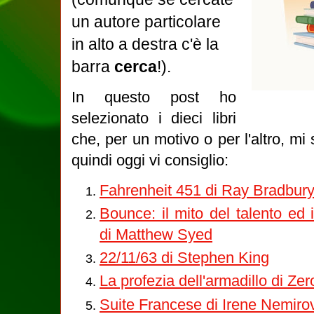
un autore particolare
in alto a destra c'è la
barra
cerca
!).
In questo post ho
selezionato i dieci libri
che, per un motivo o per l'altro, mi 
quindi oggi vi consiglio:
Fahrenheit 451 di Ray Bradbur
Bounce: il mito del talento ed 
di Matthew Syed
22/11/63 di Stephen King
La profezia dell'armadillo di Ze
Suite Francese di Irene Nemiro