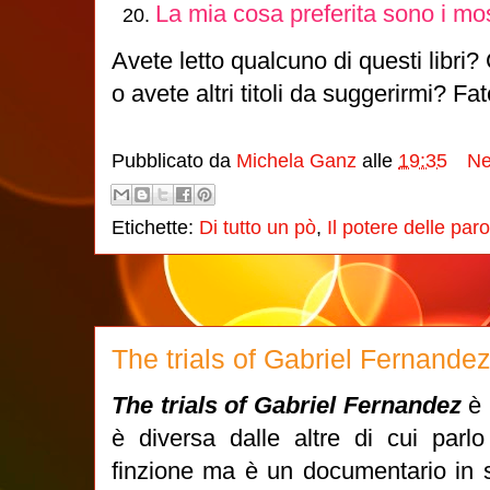
La mia cosa preferita sono i most
Avete letto qualcuno di questi libri?
o avete altri titoli da suggerirmi? F
Pubblicato da
Michela Ganz
alle
19:35
Ne
Etichette:
Di tutto un pò
,
Il potere delle paro
The trials of Gabriel Fernande
The trials of Gabriel Fernandez
è 
è diversa dalle altre di cui parl
finzione ma è un documentario in s