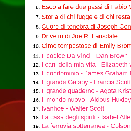
Esco a fare due passi di Fabio 
Storia di chi fugge e di chi rest
Cuore di tenebra di Joseph Co
Drive in di Joe R. Lansdale
Cime tempestose di Emily Bron
Il codice Da Vinci - Dan Brown
I cani della mia vita - Elizabeth
Il condominio - James Graham 
Il grande Gatsby - Francis Scott
Il grande quaderno - Agota Krist
Il mondo nuovo - Aldous Huxley
Ivanhoe - Walter Scott
La casa degli spiriti - Isabel All
La ferrovia sotterranea - Colso