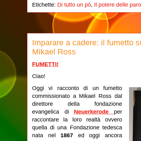
Etichette:
Di tutto un pò
,
Il potere delle paro
Imparare a cadere: il fumetto su
Mikael Ross
FUMETTI!
Ciao!
Oggi vi racconto di un fumetto
commissionato a Mikael Ross dal
direttore della fondazione
evangelica di
Neuerkerode
per
raccontare la loro realtà ovvero
quella di una Fondazione tedesca
nata nel
1867
ed oggi ancora