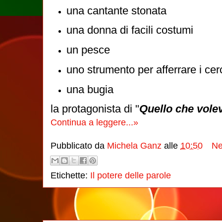
una cantante stonata
una donna di facili costumi
un pesce
uno strumento per afferrare i cer
una bugia
la protagonista di "
Quello che vole
Continua a leggere...»
Pubblicato da
Michela Ganz
alle
10:50
Ne
Etichette:
Il potere delle parole