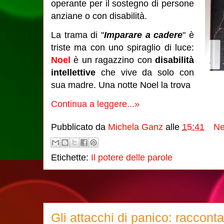
operante per il sostegno di persone
anziane o con disabilità.
La trama di "
Imparare a cadere
" è
triste ma con uno spiraglio di luce:
Noel
è un ragazzino con
disabilità
intellettive
che vive da solo con
sua madre. Una notte Noel la trova
Continua a leggere...»
Pubblicato da
Michela Ganz
alle
15:41
Ne
Etichette:
Il potere delle parole
Gli attacchi di panico: raccont