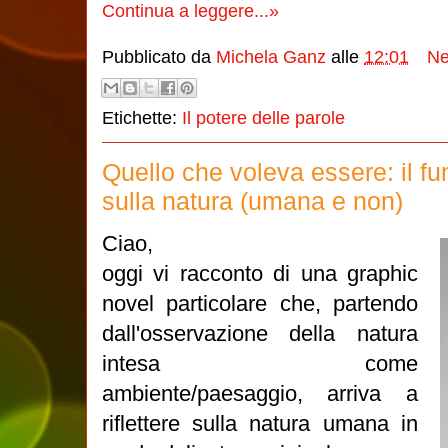
Continua a leggere...»
Pubblicato da
Michela Ganz
alle
12:01
Ne
Etichette:
Il potere delle parole
Quello che voleva essere: il f
sulla natura (umana e non)
Ciao,
oggi vi racconto di una graphic
novel particolare che, partendo
dall'osservazione della natura
intesa come
ambiente/paesaggio, arriva a
riflettere sulla natura umana in