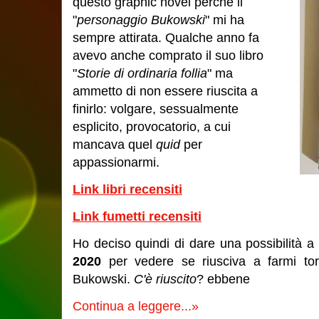
questo graphic novel perché il
"
personaggio Bukowski
" mi ha
sempre attirata. Qualche anno fa
avevo anche comprato il suo libro
"
Storie di ordinaria follia
" ma
ammetto di non essere riuscita a
finirlo: volgare, sessualmente
esplicito, provocatorio, a cui
mancava quel
quid
per
appassionarmi.
Link libri recensiti
Link fumetti recensiti
Ho deciso quindi di dare una possibilità a
2020
per vedere se riusciva a farmi tor
Bukowski.
C'è riuscito
? ebbene
Continua a leggere...»