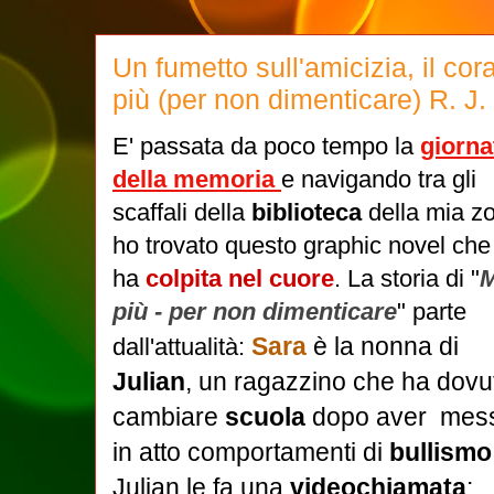
Un fumetto sull'amicizia, il cor
più (per non dimenticare) R. J.
E' passata da poco tempo la
giorna
della memoria
e navigando tra gli
scaffali della
biblioteca
della mia z
ho trovato questo graphic novel che
ha
colpita nel cuore
. La storia di "
M
più - per non dimenticare
" parte
Sara
è la nonna di
dall'attualità:
Julian
, un ragazzino che ha dovu
cambiare
scuola
dopo aver mes
in atto comportamenti di
bullismo
Julian le fa una
videochiamata
: