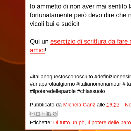
Io ammetto di non aver mai sentito l
fortunatamente però devo dire che 
vicoli bui e sudici!
Qui un
esercizio di scrittura da fare co
amici
!
#italianoquestosconosciuto #definizioneesi
#unaparolaalgiorno #italianomonamour #ita
#ilpoteredelleparole #chiassuolo
Pubblicato da
Michela Ganz
alle
16:27
Ne
Etichette:
Di tutto un pò
,
Il potere delle paro