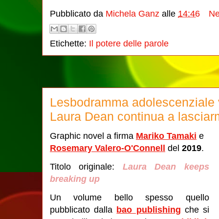
Pubblicato da
Michela Ganz
alle
14:46
Ne
Etichette:
Il potere delle parole
Lesbodramma adolescenziale v
Laura Dean continua a lasciar
Graphic novel a firma
Mariko Tamaki
e
Rosemary Valero-O'Connell
del
2019
.
Titolo originale:
Laura Dean keeps
breaking up
Un volume bello spesso quello
pubblicato dalla
bao publishing
che si