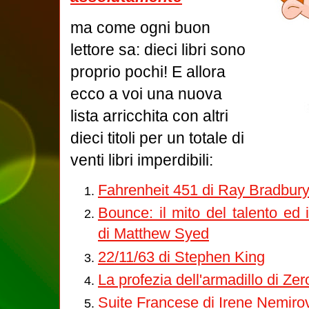
ma come ogni buon
lettore sa: dieci libri sono
proprio pochi! E allora
ecco a voi una nuova
lista arricchita con altri
dieci titoli per un totale di
venti libri imperdibili:
Fahrenheit 451 di Ray Bradbur
Bounce: il mito del talento ed 
di Matthew Syed
22/11/63 di Stephen King
La profezia dell'armadillo di Ze
Suite Francese di Irene Nemiro