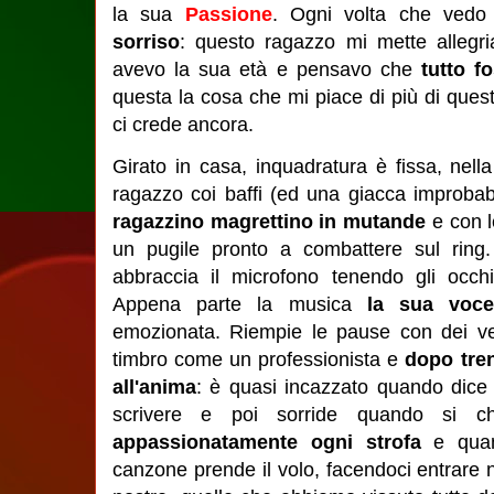
la sua
Passione
. Ogni volta che vedo
sorriso
: questo ragazzo mi mette allegr
avevo la sua età e pensavo che
tutto f
questa la cosa che mi piace di più di que
ci crede ancora.
Girato in casa, inquadratura è fissa, nel
ragazzo coi baffi (ed una giacca improbab
ragazzino magrettino in mutande
e con l
un pugile pronto a combattere sul ring.
abbraccia il microfono tenendo gli occhi
Appena parte la musica
la sua voce
emozionata. Riempie le pause con dei ver
timbro come un professionista e
dopo tren
all'anima
: è quasi incazzato quando dice 
scrivere e poi sorride quando si c
appassionatamente ogni strofa
e quand
canzone prende il volo, facendoci entrare n