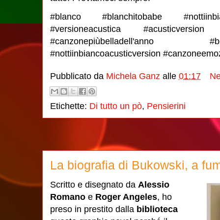
#blanco #blanchitobabe #nottiinbi
#versioneacustica #acusticversion #n
#canzonepiùbelladell'anno
#nottiinbiancoacusticversion #canzoneemo
Pubblicato da
Michela Ganz
alle
01:17
Ne
Etichette:
Di tutto un pò
,
Pensierini
La biografia di Bukowski, a fum
Scritto e disegnato da
Alessio
Romano
e
Roger Angeles
, ho
preso in prestito dalla
biblioteca