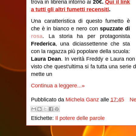
trova in libreria intorno ai
20€.
Qui il link
a tutti gli altri fumetti recensiti
.
Una caratteristica di questo fumetto è
che è in bianco e nero con
spuzzate di
rosa
. La storia ha per protagonista
Frederica
, una diciassettenne che sta
con la ragazza più popolare della scuola:
Laura Dean
. In verità Freddy e Laura no
visto che quest'ultima si fa tutta una serie 
mette un
Continua a leggere...»
Pubblicato da
Michela Ganz
alle
17:45
Ne
Etichette:
Il potere delle parole