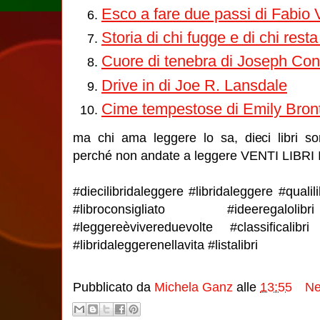
Esco a fare due passi di Fabio 
Storia di chi fugge e di chi rest
Cuore di tenebra di Joseph Co
Drive in di Joe R. Lansdale
Cime tempestose di Emily Bron
ma chi ama leggere lo sa, dieci libri s
perché non andate a leggere VENTI LIBRI
#diecilibridaleggere #libridaleggere #qualili
#libroconsigliato #ideeregaloli
#leggereèvivereduevolte #classificalibri
#libridaleggerenellavita #listalibri
Pubblicato da
Michela Ganz
alle
13:55
Ne