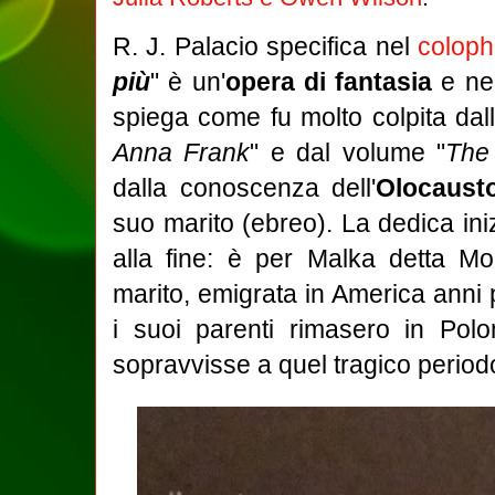
R. J. Palacio specifica nel
colop
più
" è un'
opera di fantasia
e nel
spiega come fu molto colpita dall
Anna Frank
" e dal volume "
The 
dalla conoscenza dell'
Olocaust
suo marito (ebreo). La dedica ini
alla fine: è per Malka detta M
marito, emigrata in America anni p
i suoi parenti rimasero in Pol
sopravvisse a quel tragico period