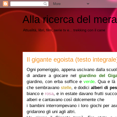
Alla ricerca del mera
Attualità, libri, film, serie tv e... trekking con il cane
Il gigante egoista (testo integral
Ogni pomeriggio, appena uscivano dalla scuol
di andare a giocare nel
giardino del Gig
giardino, con erba soffice e
verde
. Qua e là 
che sembravano
stelle
, e dodici
alberi di pe
bianco e
rosa
, e in estate davano frutti succo
alberi e cantavano così dolcemente che
i bambini interrompevano i loro giochi per asco
gridarono gli uni agli altri.