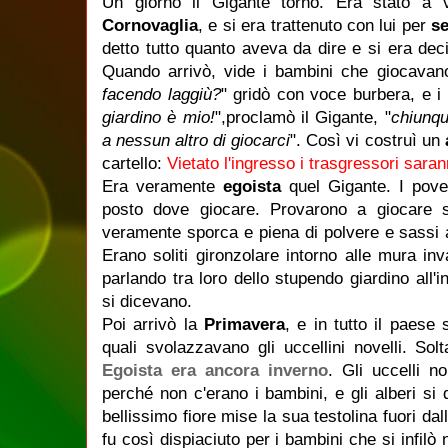
Un giorno il Gigante tornò. Era stato a vis
Cornovaglia
, e si era trattenuto con lui per
se
detto tutto quanto aveva da dire e si era dec
Quando arrivò, vide i bambini che giocavano
facendo laggiù?
" gridò con voce burbera, e i
giardino è mio!
",proclamò il Gigante, "
chiunqu
a nessun altro di giocarci
". Così vi costruì un
cartello:
Vietato l'ingresso i trasgressori saran
Era veramente
egoista
quel Gigante. I pov
posto dove giocare. Provarono a giocare s
veramente sporca e piena di polvere e sassi 
Erano soliti gironzolare intorno alle mura inva
parlando tra loro dello stupendo giardino all'in
si dicevano.
Poi arrivò la
Primavera
, e in tutto il paese s
quali svolazzavano gli uccellini novelli. Solt
Egoista era ancora inverno
. Gli uccelli n
perché non c'erano i bambini, e gli alberi si 
bellissimo fiore mise la sua testolina fuori dal
fu così dispiaciuto per i bambini che si infilò