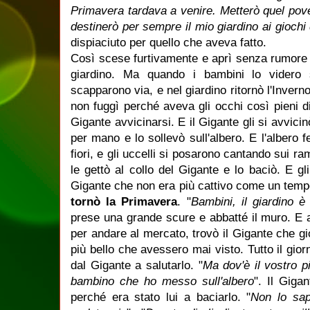
Primavera tardava a venire. Metterò quel pove
destinerò per sempre il mio giardino ai giochi
dispiaciuto per quello che aveva fatto.
Così scese furtivamente e aprì senza rumore i
giardino. Ma quando i bambini lo videro 
scapparono via, e nel giardino ritornò l'Invern
non fuggì perché aveva gli occhi così pieni d
Gigante avvicinarsi. E il Gigante gli si avvici
per mano e lo sollevò sull'albero. E l'albero
fiori, e gli uccelli si posarono cantando sui ra
le gettò al collo del Gigante e lo baciò. E gli
Gigante che non era più cattivo come un temp
tornò la Primavera
. "
Bambini, il giardino è
prese una grande scure e abbatté il muro. E a
per andare al mercato, trovò il Gigante che gi
più bello che avessero mai visto. Tutto il gio
dal Gigante a salutarlo. "
Ma dov'è il vostro 
bambino che ho messo sull'albero
". Il Gigan
perché era stato lui a baciarlo. "
Non lo sa