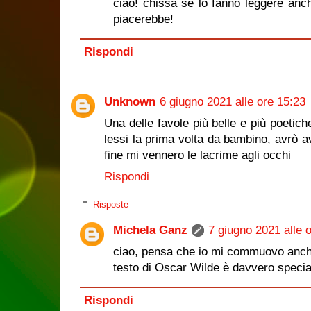
ciao! chissà se lo fanno leggere anch
piacerebbe!
Rispondi
Unknown
6 giugno 2021 alle ore 15:23
Una delle favole più belle e più poetich
lessi la prima volta da bambino, avrò av
fine mi vennero le lacrime agli occhi
Rispondi
Risposte
Michela Ganz
7 giugno 2021 alle 
ciao, pensa che io mi commuovo anch
testo di Oscar Wilde è davvero specia
Rispondi