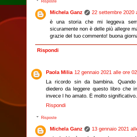
Risposte
Michela Ganz
22 settembre 2020 a
è una storia che mi leggeva sem
sicuramente non è delle più allegre 
grazie del tuo commento! buona giorn
Rispondi
Paola Milia
12 gennaio 2021 alle ore 0
La ricordo sin da bambina. Quando d
diedero da leggere questo libro che in
invece l ho amato. È molto significativo.
Rispondi
Risposte
Michela Ganz
13 gennaio 2021 all