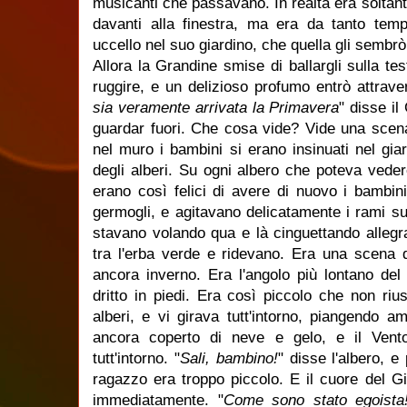
musicanti che passavano. In realtà era soltant
davanti alla finestra, ma era da tanto te
uccello nel suo giardino, che quella gli sembr
Allora la Grandine smise di ballargli sulla te
ruggire, e un delizioso profumo entrò attravers
sia veramente arrivata la Primavera
" disse il
guardar fuori. Che cosa vide? Vide una scen
nel muro i bambini si erano insinuati nel gia
degli alberi. Su ogni albero che poteva veder
erano così felici di avere di nuovo i bambini
germogli, e agitavano delicatamente i rami sul
stavano volando qua e là cinguettando allegr
tra l'erba verde e ridevano. Era una scena d
ancora inverno. Era l'angolo più lontano del
dritto in piedi. Era così piccolo che non riu
alberi, e vi girava tutt'intorno, piangendo 
ancora coperto di neve e gelo, e il Vent
tutt'intorno. "
Sali, bambino!
" disse l'albero, e
ragazzo era troppo piccolo. E il cuore del Gi
immediatamente. "
Come sono stato egoista