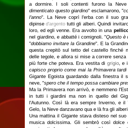
a dormire. I soli contenti furono la Neve
dimenticato questo giardino
" esclamarono, "
co
l'anno
". La Neve coprì l'erba con il suo gr
dipinse
d'argento
tutti gli alberi. Quindi invit
loro, ed egli venne. Era avvolto in una
pellic
nel giardino, e abbatté i comignoli. "
Questo è 
"
dobbiamo invitare la Grandine
". E la Grandin
questa crepitò sul tetto del castello finché
delle tegole, e allora si mise a correre senza 
più forte che poteva. Era vestita di
grigio
, e 
capisco proprio come mai la Primavera tardi 
Gigante Egoista guardando dalla finestra il 
neve, "
spero che il tempo possa cambiare pre
Ma la Primavera non arrivò, e nemmeno l'Estat
in tutti i giardini ma non in quello del Gig
l'Autunno. Così là era sempre Inverno, e il 
Gelo, la Neve danzavano qua e là fra gli alberi
Una mattina il Gigante stava disteso nel suo 
musica dolcissima. Gli sembrò così dolce