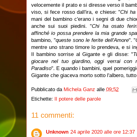
velocemente il prato e si diresse verso il bam
viso, si fece rosso dall'ira, e chiese: "
Chi ha 
mani del bambino c'erano i segni di due chiod
anche sui suoi piedini. "
Chi ha osato ferir
affinché io possa prendere la mia grande spa
bambino, "
queste sono le ferite dell'Amore
". "
mentre uno strano timore lo prendeva, e si in
Il bambino sorrise al Gigante e gli disse: "
T
giocare nel tuo giardino, oggi verrai con
Paradiso
". E quando i bambini, quel pomeriggi
Gigante che giaceva morto sotto l'albero, tutto 
Pubblicato da
Michela Ganz
alle
09:52
Etichette:
Il potere delle parole
11 commenti:
Unknown
24 aprile 2020 alle ore 12:37