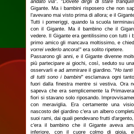
andato via
". "
Dovete dirgli di stare tranqui
Gigante. Ma i bambini risposero che non sa
l'avevano mai visto prima di allora; e il Gigante
Tutti i pomeriggi, quando la scuola terminav
con il Gigante. Ma il bambino che il Giga
vedere. Il Gigante era gentilissimo con tutti i
primo amico gli mancava moltissimo, e chied
vorrei vederlo ancora
!" era solito ripetere.
Passarono gli anni, e il Gigante divenne mol
più partecipare ai giochi, così, seduto su una
osservarli e ad ammirare il giardino. "
Ho tanti 
di tutti sono i bambini
" esclamava ogni tanto
fuori dalla finestra mentre si vestiva. Ora 
sapeva che era semplicemente la Primavera
fiori si stavano solo riposando. Improvvisamen
con meraviglia. Era certamente una vision
nascosto del giardino c'era un albero completa
suoi rami, dai quali pendevano frutti d'argento
c'era il bambino che il Gigante aveva ama
inferiore, con il cuore colmo di gioia, e