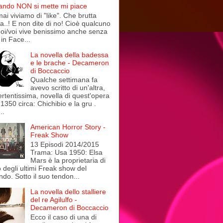
ndo NON si mette mi piace
ai viviamo di "like". Che brutta
a..! E non dite di no! Cioè qualcuno
noi/voi vive benissimo anche senza
in Face...
La novella della badessa
e le brache - Decameron
di Boccaccio
Qualche settimana fa
avevo scritto di un'altra,
ertentissima, novella di quest'opera
 1350 circa: Chichibio e la gru .
..
American Horror Story -
Freak Show
13 Episodi 2014/2015
Trama: Usa 1950: Elsa
Mars è la proprietaria di
 degli ultimi Freak show del
do. Sotto il suo tendon...
La novella dello stalliere
del re Agilulfo -
Decameron di Boccaccio
Ecco il caso di una di