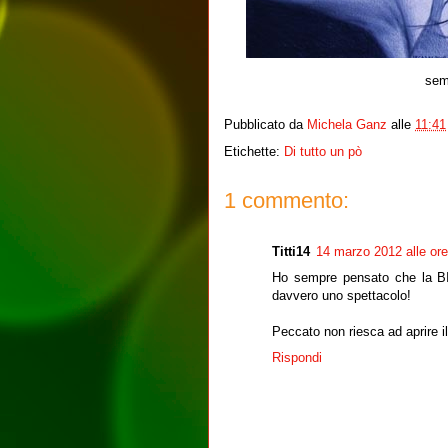
sem
Pubblicato da
Michela Ganz
alle
11:41
Etichette:
Di tutto un pò
1 commento:
Titti14
14 marzo 2012 alle ore
Ho sempre pensato che la BI
davvero uno spettacolo!
Peccato non riesca ad aprire il
Rispondi