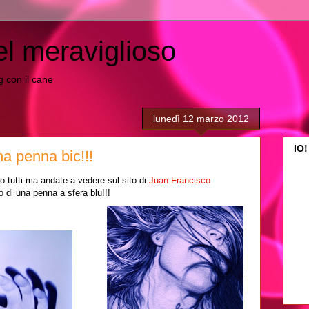
el meraviglioso
ing con il cane
lunedì 12 marzo 2012
IO!
a penna bic!!!
o tutti ma andate a vedere sul sito di
Juan Francisco
o di una penna a sfera blu!!!