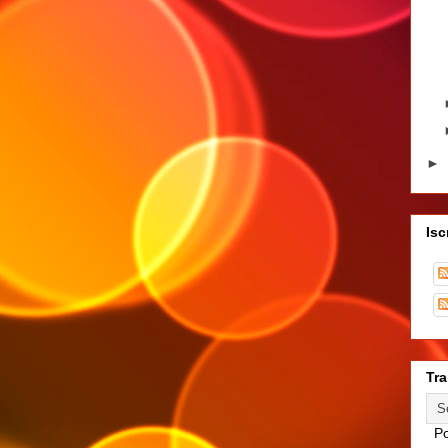
►
Isc
Tra
Po