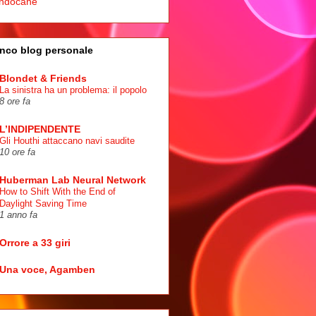
ndocane
nco blog personale
Blondet & Friends
La sinistra ha un problema: il popolo
8 ore fa
L’INDIPENDENTE
Gli Houthi attaccano navi saudite
10 ore fa
Huberman Lab Neural Network
How to Shift With the End of
Daylight Saving Time
1 anno fa
Orrore a 33 giri
Una voce, Agamben