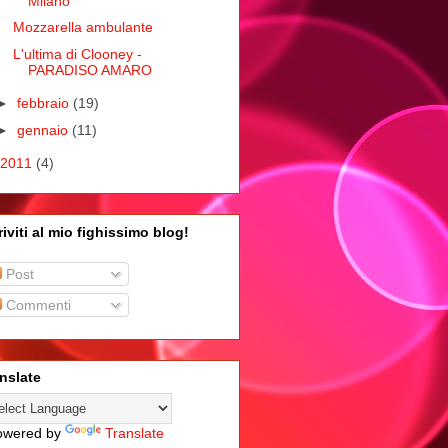
Milano
Mozzarella ambulante
L'ultima di Clooney -
PARADISO AMARO
►
febbraio
(19)
►
gennaio
(11)
2011
(4)
riviti al mio fighissimo blog!
Post
Commenti
nslate
wered by
Translate