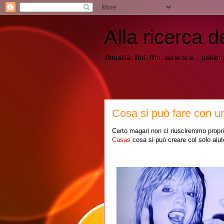
Alla ricerca d
Attualità, libri, film, serie tv e... trekk
Cosa si può fare con un
Certo magari non ci riusciremmo propri
Casas
cosa si può creare col solo aiut