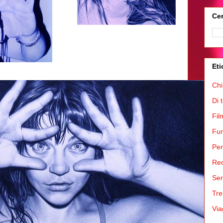
Cer
Eti
Chi
Di 
Fil
Fum
Pen
Rec
Ser
Tre
Via