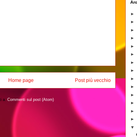
Arc
►
►
►
►
►
►
►
►
►
Home page
Post più vecchio
►
►
ti a:
Commenti sul post (Atom)
►
►
►
▼