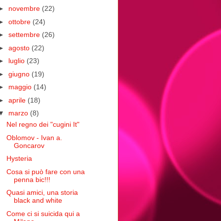
►
novembre
(22)
►
ottobre
(24)
►
settembre
(26)
►
agosto
(22)
►
luglio
(23)
►
giugno
(19)
►
maggio
(14)
►
aprile
(18)
▼
marzo
(8)
Nel regno dei "cugini It"
Oblomov - Ivan a.
Goncarov
Hysteria
Cosa si può fare con una
penna bic!!!
Quasi amici, una storia
black and white
Come ci si suicida qui a