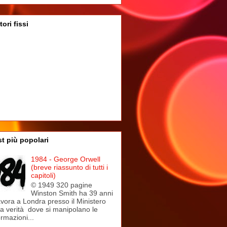
tori fissi
t più popolari
1984 - George Orwell
(breve riassunto di tutti i
capitoli)
© 1949 320 pagine
Winston Smith ha 39 anni
avora a Londra presso il Ministero
la verità dove si manipolano le
ormazioni...