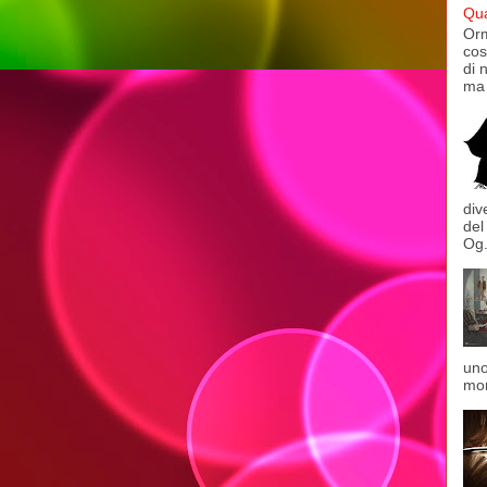
Qua
Orm
cos
di 
ma 
div
del
Og.
uno
mon