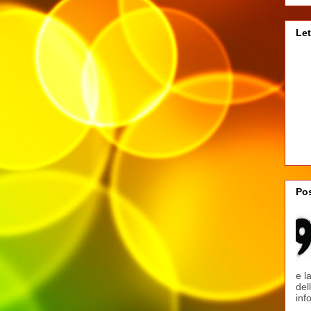
Let
Pos
e l
del
inf