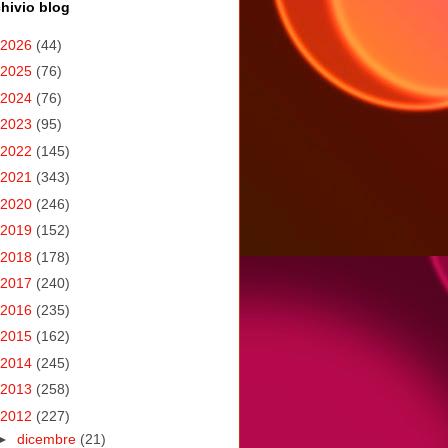
hivio blog
2026
(44)
2025
(76)
2024
(76)
2023
(95)
2022
(145)
2021
(343)
2020
(246)
2019
(152)
2018
(178)
2017
(240)
2016
(235)
2015
(162)
2014
(245)
2013
(258)
2012
(227)
►
dicembre
(21)