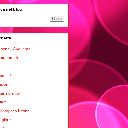
ca nel blog
chette
 sono - About me
tutto un pò
m
etti!!!
sierini
ensioni libri
ie tv
kking con il cane
ggiare