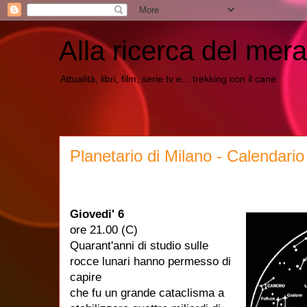
Alla ricerca del mera
Attualità, libri, film, serie tv e... trekking con il cane
Planetario di Milano - Calendari
Giovedi' 6
ore 21.00 (C)
Quarant'anni di studio sulle
rocce lunari hanno permesso di
capire
che fu un grande cataclisma a