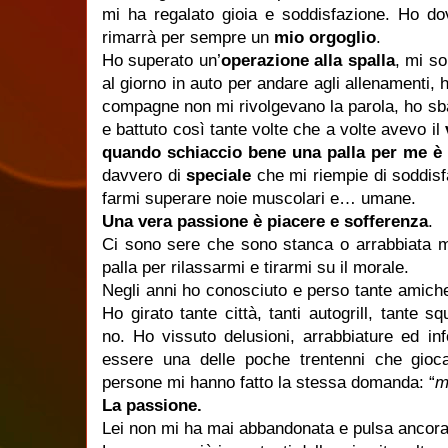
mi ha regalato gioia e soddisfazione. Ho do
rimarrà per sempre un
mio orgoglio
.
Ho superato un’
operazione alla spalla
, mi s
al giorno in auto per andare agli allenamenti, 
compagne non mi rivolgevano la parola, ho sbat
e battuto così tante volte che a volte avevo il
quando schiaccio bene una palla per me è
davvero di
speciale
che mi riempie di soddis
farmi superare noie muscolari e… umane.
Una vera passione è piacere e sofferenza
.
Ci sono sere che sono stanca o arrabbiata m
palla per rilassarmi e tirarmi su il morale.
Negli anni ho conosciuto e perso tante amiche.
Ho girato tante città, tanti autogrill, tante 
no. Ho vissuto delusioni, arrabbiature ed in
essere una delle poche trentenni che gioc
persone mi hanno fatto la stessa domanda: “
m
La passione.
Lei non mi ha mai abbandonata e pulsa ancora