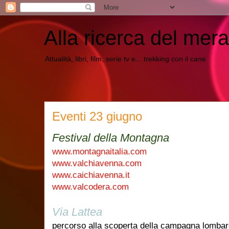
Alla ricerca del mera
Attualità, libri, film, serie tv e... trekking con il cane
Eventi 23 giugno
Festival della Montagna
www.montagnaitalia.com
www.valchiavenna.com
www.caichiavenna.it
www.valcodera.com
Via Lattea
percorso alla scoperta della campagna lomba