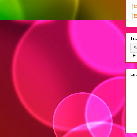
Tra
Po
Let