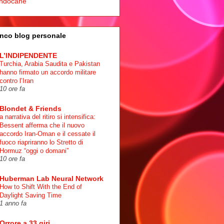
ndocane
nco blog personale
L’INDIPENDENTE
Turchia, Arabia Saudita e Pakistan
hanno firmato un accordo militare
contro l’Iran
10 ore fa
Blondet & Friends
a narrativa del ritiro si intensifica:
Bessent afferma che il nuovo
accordo Iran-Oman e il cessate il
fuoco riapriranno lo Stretto di
Hormuz “oggi o domani”
10 ore fa
Huberman Lab Neural Network
How to Shift With the End of
Daylight Saving Time
1 anno fa
Orrore a 33 giri