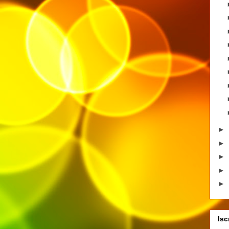
►
►
►
►
►
Isc