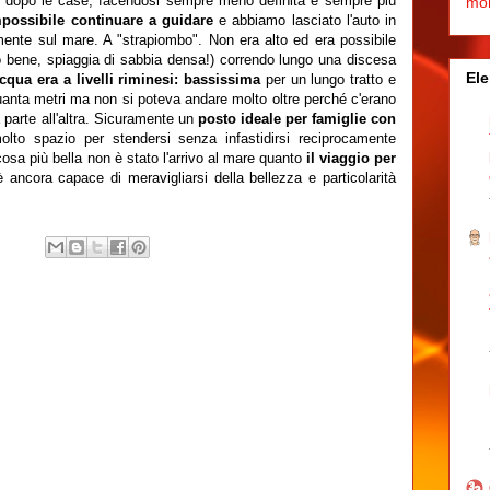
a dopo le case, facendosi sempre meno definita e sempre più
mo
possibile continuare a guidare
e abbiamo lasciato l'auto in
ente sul mare. A "strapiombo". Non era alto ed era possibile
to bene, spiaggia di sabbia densa!) correndo lungo una discesa
Ele
cqua era a livelli riminesi: bassissima
per un lungo tratto e
uanta metri ma non si poteva andare molto oltre perché c'erano
arte all'altra. Sicuramente un
posto ideale per famiglie con
lto spazio per stendersi senza infastidirsi reciprocamente
cosa più bella non è stato l'arrivo al mare quanto
il viaggio per
ancora capace di meravigliarsi della bellezza e particolarità