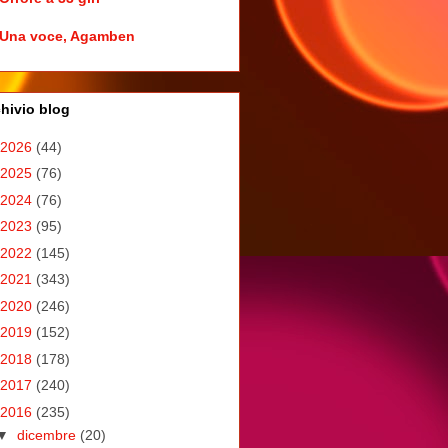
Una voce, Agamben
hivio blog
2026
(44)
2025
(76)
2024
(76)
2023
(95)
2022
(145)
2021
(343)
2020
(246)
2019
(152)
2018
(178)
2017
(240)
2016
(235)
▼
dicembre
(20)