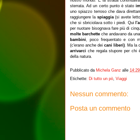
nostro mondo. E la strada continuav
sterrata. Ad un certo punto è stato
im
uno spiazzo terroso che dava direttam
raggiungere la
spiaggia
(si avete let
che si sbriciolava sotto i piedi. Qui
l'a
per nuotare bisognava fare più di cinq
molte barchette
che andavano da una p
bambini
, poco frequentato e con mo
(c'erano anche dei
cani liberi)
. Ma la 
arrivarci
che regala stupore per chi è 
della natura.
Pubblicato da
Michela Ganz
alle
14:29
Etichette:
Di tutto un pò
,
Viaggi
Nessun commento:
Posta un commento