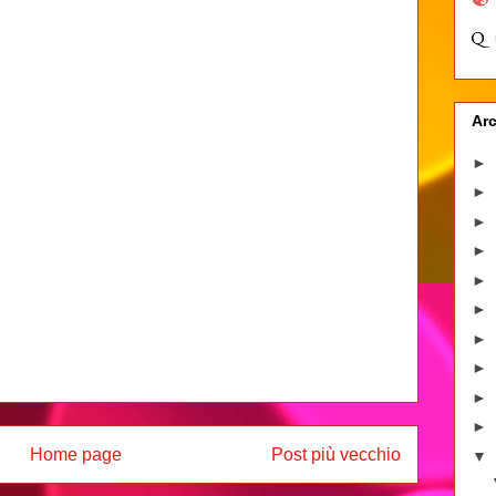
Arc
►
►
►
►
►
►
►
►
►
►
Home page
Post più vecchio
▼