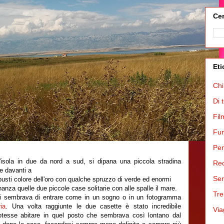
Cer
Eti
Chi
Di 
Fil
Fum
Pen
l'isola in due da nord a sud, si dipana una piccola stradina
Rec
e davanti a
Ser
busti colore dell'oro con qualche spruzzo di verde ed enormi
ananza quelle due piccole case solitarie con alle spalle il mare.
Tre
 sembrava di entrare come in un sogno o in un fotogramma
ia
. Una volta raggiunte le due casette è stato incredibile
Via
tesse abitare in quel posto che sembrava così lontano dal