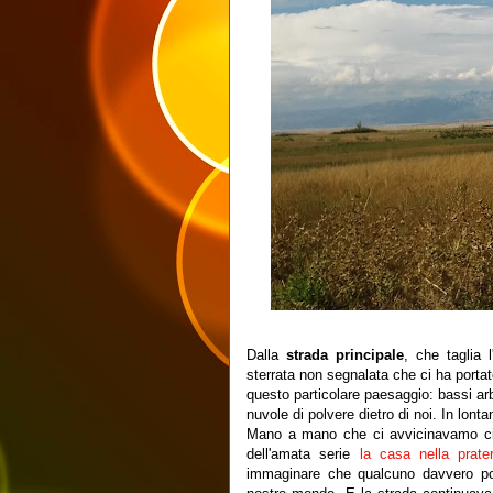
Dalla
strada principale
, che taglia 
sterrata non segnalata che ci ha portat
questo particolare paesaggio: bassi ar
nuvole di polvere dietro di noi. In lont
Mano a mano che ci avvicinavamo ci
dell'amata serie
la casa nella prater
immaginare che qualcuno davvero po