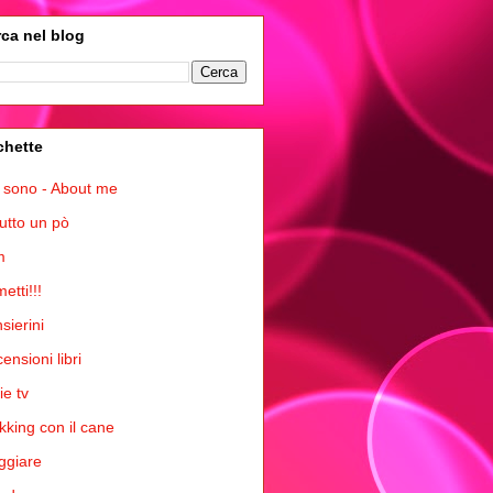
ca nel blog
chette
 sono - About me
tutto un pò
m
etti!!!
sierini
ensioni libri
ie tv
kking con il cane
ggiare