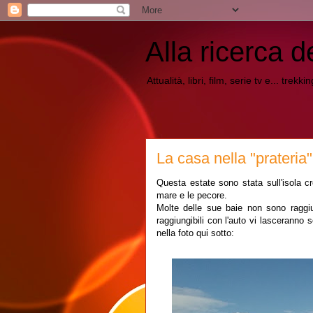
Alla ricerca d
Attualità, libri, film, serie tv e... trekk
La casa nella "prateria
Questa estate sono stata sull'isola c
mare e le pecore.
Molte delle sue baie non sono raggiu
raggiungibili con l'auto vi lasceranno 
nella foto qui sotto: