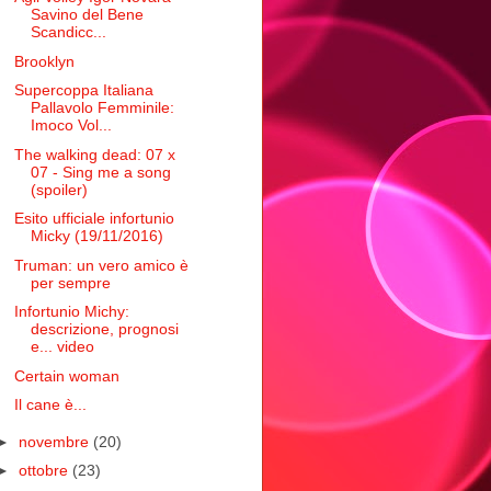
Savino del Bene
Scandicc...
Brooklyn
Supercoppa Italiana
Pallavolo Femminile:
Imoco Vol...
The walking dead: 07 x
07 - Sing me a song
(spoiler)
Esito ufficiale infortunio
Micky (19/11/2016)
Truman: un vero amico è
per sempre
Infortunio Michy:
descrizione, prognosi
e... video
Certain woman
Il cane è...
►
novembre
(20)
►
ottobre
(23)