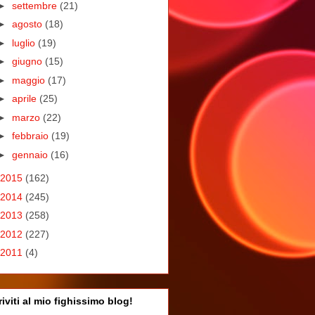
►
settembre
(21)
►
agosto
(18)
►
luglio
(19)
►
giugno
(15)
►
maggio
(17)
►
aprile
(25)
►
marzo
(22)
►
febbraio
(19)
►
gennaio
(16)
2015
(162)
2014
(245)
2013
(258)
2012
(227)
2011
(4)
riviti al mio fighissimo blog!