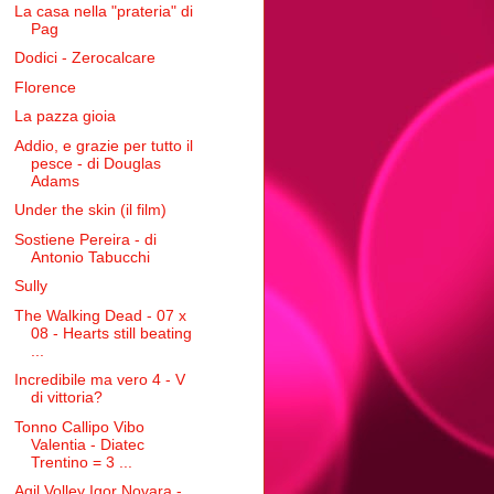
La casa nella "prateria" di
Pag
Dodici - Zerocalcare
Florence
La pazza gioia
Addio, e grazie per tutto il
pesce - di Douglas
Adams
Under the skin (il film)
Sostiene Pereira - di
Antonio Tabucchi
Sully
The Walking Dead - 07 x
08 - Hearts still beating
...
Incredibile ma vero 4 - V
di vittoria?
Tonno Callipo Vibo
Valentia - Diatec
Trentino = 3 ...
Agil Volley Igor Novara -