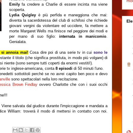
mo
Emily
fa credere a Charlie di essere incinta ma viene
scoperta.
Lydia Quigley
è più perfida e maneggiona che mai:
diventa la sacerdotessa del club di schifosi che richiede
Ele
giovani vergini da violentare ed uccidere, fa mettere a
morte Margaret Wells ma finisce nel peggiore dei modi e
per mano di suo figlio:
internata in manicomio
.
Genialata.
 si annoia mai!
Cosa dire poi di una serie tv in cui
sono le
tante il titolo (che significa prostituta, in modo più volgare) di
 niente (sono sempre tutti coperti da enormi vestiti!).
erie tv inglese-americana, conta
8 episodi
di 50 minuti l'uno.
nedetti sottotitoli perché se no avrei capito ben poco e devo
nville
sono spettacolari nella loro recitazione.
essica Brown Findlay
ovvero Charlotte che con i suoi occhi
ne!!!
Viene salvata dal giudice durante l'impiccagione e mandata a
ce William: troverà il modo di mettersi in contatto con noi.