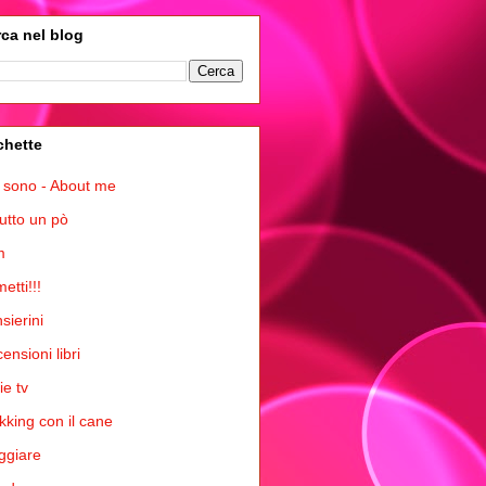
ca nel blog
chette
 sono - About me
tutto un pò
m
etti!!!
sierini
ensioni libri
ie tv
kking con il cane
ggiare