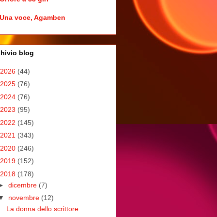
Una voce, Agamben
hivio blog
2026
(44)
2025
(76)
2024
(76)
2023
(95)
2022
(145)
2021
(343)
2020
(246)
2019
(152)
2018
(178)
►
dicembre
(7)
▼
novembre
(12)
La donna dello scrittore