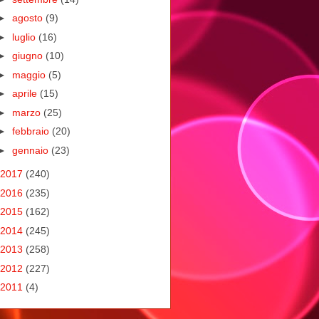
►
agosto
(9)
►
luglio
(16)
►
giugno
(10)
►
maggio
(5)
►
aprile
(15)
►
marzo
(25)
►
febbraio
(20)
►
gennaio
(23)
2017
(240)
2016
(235)
2015
(162)
2014
(245)
2013
(258)
2012
(227)
2011
(4)