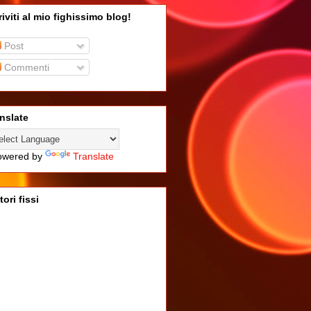
riviti al mio fighissimo blog!
Post
Commenti
nslate
wered by
Translate
tori fissi