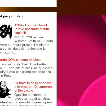
t più popolari
1984 - George Orwell
(breve riassunto di tutti i
capitoli)
© 1949 320 pagine
Winston Smith ha 39 anni
avora a Londra presso il Ministero
la verità dove si manipolano le
ormazioni...
ndo NON si mette mi piace
ai viviamo di "like". Che brutta
a..! E non dite di no! Cioè qualcuno
noi/voi vive benissimo anche senza
in Face...
La novella della badessa
e le brache - Decameron
di Boccaccio
Qualche settimana fa
avevo scritto di un'altra,
ertentissima, novella di quest'opera