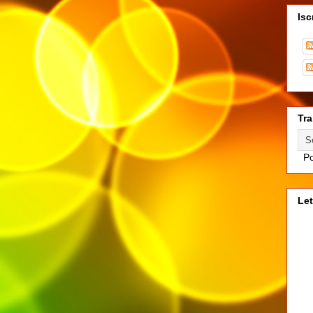
Isc
Tra
Po
Let