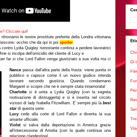
Cer
e? Cliccate qui
!
s
ritroviamo le nostre prostitute preferite della Londra vittoriana
Eti
riescono: occhio che da qui in poi
spoiler
.
 contro Lydia Quigley nonostante continui a perdere lavoratrici
Chi
 fine si incolpa dell'omicidio del cliente di Lucy e
er far si che Lord Fallon venga giustiziato a sua volta ma ci
Di 
Nance
passa dall'altra parte della frusta: viene punita in
Fil
pubblico e capisce come il un nuovo giudice intenda
Fum
lavorare secondo giustizia. Quando condannano
Margaret si scopre che ne è sempre stata innamorata!
Pen
Charlotte
si è unita a Lydia Quigley (con la segreta
motivazione di distruggerla) e si è inserita nel circolo
Rec
vizioso di lady Isabella Fitzwilliam. E' sempre più la
best
star
di questa serie.
Ser
Lucy
cede alla corte di Lord Fallon e diventa la sua
Tre
amante ufficiale;
Violet
si salva dalla deportazione in America grazie
Via
all'intercessione di Amelia (con la quale continua una
relazione clandestina).