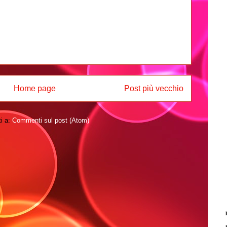
Home page
Post più vecchio
ti a:
Commenti sul post (Atom)