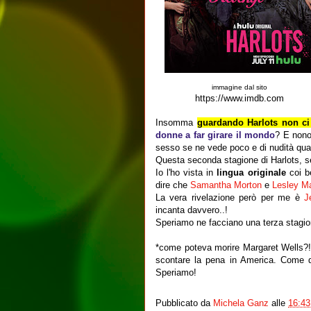
immagine dal sito
https://www.imdb.com
Insomma
guardando Harlots non ci
donne a far girare il mondo
? E nonos
sesso se ne vede poco e di nudità quasi
Questa seconda stagione di Harlots, s
Io l'ho vista in
lingua originale
coi be
dire che
Samantha Morton
e
Lesley Ma
La vera rivelazione però per me è
J
incanta davvero..!
Speriamo ne facciano una terza stagio
*come poteva morire Margaret Wells?! 
scontare la pena in America. Come di
Speriamo!
Pubblicato da
Michela Ganz
alle
16:43