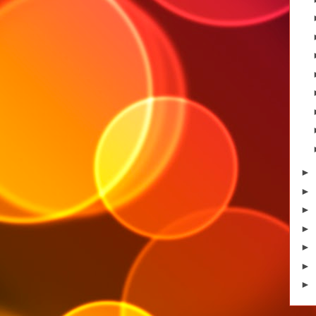
►
►
►
►
►
►
►