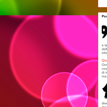
Pos
e l
del
inf
Qua
Orm
cos
di 
ma 
div