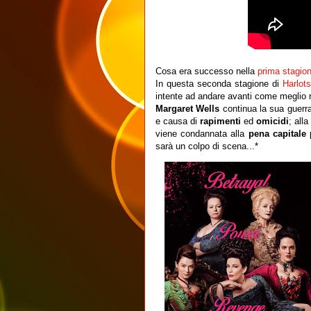
Cosa era successo nella
prima stagion
In questa seconda stagione di
Harlot
intente ad andare avanti come meglio 
Margaret Wells
continua la sua guerra
e causa di
rapimenti
ed
omicidi
; alla
viene condannata alla
pena capitale
p
sarà un colpo di scena...*