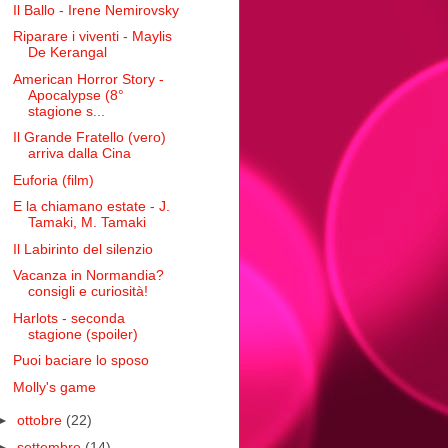
Il Ballo - Irene Nemirovsky
Riparare i viventi - Maylis
De Kerangal
American Horror Story -
Apocalypse (8°
stagione s...
Il Grande Fratello (vero)
arriva dalla Cina
Euforia (film)
E la chiamano estate - J.
Tamaki, M. Tamaki
Il Labirinto del silenzio
Vacanza in Normandia?
consigli e curiosità!
Harlots - seconda
stagione (spoiler)
Puoi baciare lo sposo
Molly's game
►
ottobre
(22)
►
settembre
(14)