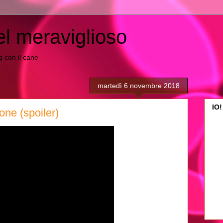
el meraviglioso
ing con il cane
martedì 6 novembre 2018
IO!
one (spoiler)