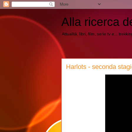
Alla ricerca d
Attualità, libri, film, serie tv e... trekk
Harlots - seconda stagi