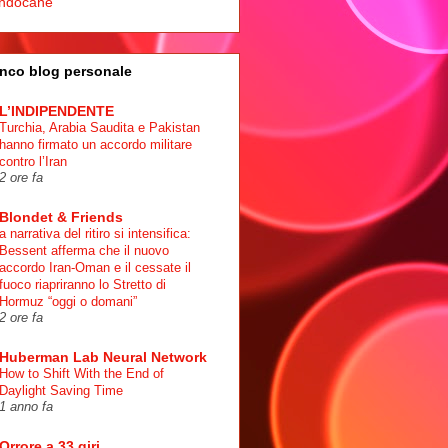
ndocane
nco blog personale
L’INDIPENDENTE
Turchia, Arabia Saudita e Pakistan
hanno firmato un accordo militare
contro l’Iran
2 ore fa
Blondet & Friends
a narrativa del ritiro si intensifica:
Bessent afferma che il nuovo
accordo Iran-Oman e il cessate il
fuoco riapriranno lo Stretto di
Hormuz “oggi o domani”
2 ore fa
Huberman Lab Neural Network
How to Shift With the End of
Daylight Saving Time
1 anno fa
Orrore a 33 giri