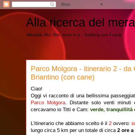
Alla ricerca del mera
Attualità, libri, film, serie tv e... trekking con il cane
Parco Molgora - itinerario 2 - d
Briantino (con cane)
Ciao!
Oggi vi racconto di una bellissima passeggiata 
Parco Molgora
. Distante solo venti minuti
cercavamo io Titti e Cam:
verde, tranquillità 
L'itinerario che abbiamo scelto è il
2
ovvero:
s
lungo circa 5 km per un totale di circa
2 ore a 