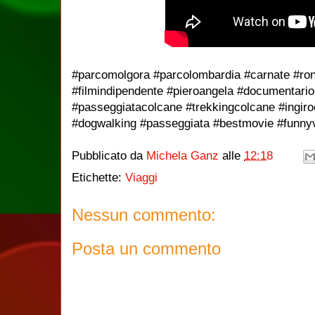
#parcomolgora #parcolombardia #carnate #ronc
#filmindipendente #pieroangela #documentario #
#passeggiatacolcane #trekkingcolcane #ingir
#dogwalking #passeggiata #bestmovie #funny
Pubblicato da
Michela Ganz
alle
12:18
Etichette:
Viaggi
Nessun commento:
Posta un commento